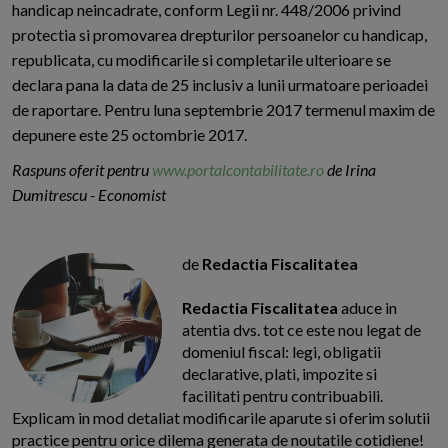
handicap neincadrate, conform Legii nr. 448/2006 privind
protectia si promovarea drepturilor persoanelor cu handicap,
republicata, cu modificarile si completarile ulterioare se
declara pana la data de 25 inclusiv a lunii urmatoare perioadei
de raportare. Pentru luna septembrie 2017 termenul maxim de
depunere este 25 octombrie 2017.
Raspuns oferit pentru
www.portalcontabilitate.ro
de Irina
Dumitrescu - Economist
de
Redactia Fiscalitatea
Redactia Fiscalitatea
aduce in
atentia dvs. tot ce este nou legat de
domeniul fiscal: legi, obligatii
declarative, plati, impozite si
facilitati pentru contribuabili.
Explicam in mod detaliat modificarile aparute si oferim solutii
practice pentru orice dilema generata de noutatile cotidiene!