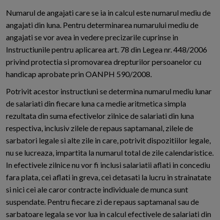
Numarul de angajati care se ia in calcul este numarul mediu de
angajati din luna. Pentru determinarea numarului mediu de
angajati se vor avea in vedere precizarile cuprinse in
Instructiunile pentru aplicarea art. 78 din Legea nr. 448/2006
privind protectia si promovarea drepturilor persoanelor cu
handicap aprobate prin OANPH 590/2008.
Potrivit acestor instructiuni se determina numarul mediu lunar
de salariati din fiecare luna ca medie aritmetica simpla
rezultata din suma efectivelor zilnice de salariati din luna
respectiva, inclusiv zilele de repaus saptamanal, zilele de
sarbatori legale si alte zile in care, potrivit dispozitiilor legale,
nu se lucreaza, impartita la numarul total de zile calendaristice.
In efectivele zilnice nu vor fi inclusi salariatii aflati in concediu
fara plata, cei aflati in greva, cei detasati la lucru in strainatate
si nici cei ale caror contracte individuale de munca sunt
suspendate. Pentru fiecare zi de repaus saptamanal sau de
sarbatoare legala se vor lua in calcul efectivele de salariati din