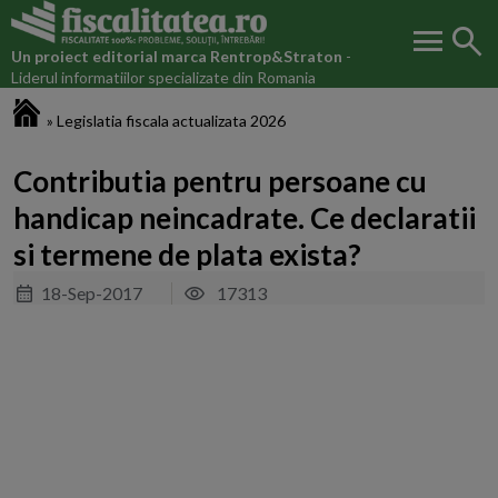
menu
search
Un proiect editorial marca
Rentrop&Straton
-
Liderul informatiilor specializate din Romania
Fiscalitatea.ro
»
Legislatia fiscala actualizata 2026
Contributia pentru persoane cu
handicap neincadrate. Ce declaratii
si termene de plata exista?
18-Sep-2017
17313