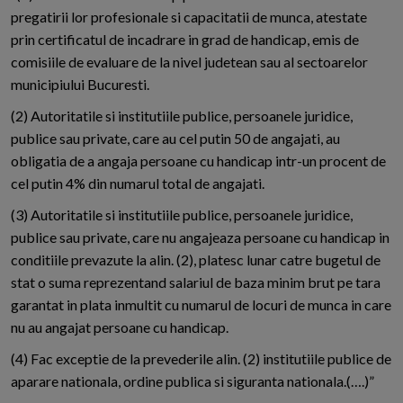
pregatirii lor profesionale si capacitatii de munca, atestate
prin certificatul de incadrare in grad de handicap, emis de
comisiile de evaluare de la nivel judetean sau al sectoarelor
municipiului Bucuresti.
(2) Autoritatile si institutiile publice, persoanele juridice,
publice sau private, care au cel putin 50 de angajati, au
obligatia de a angaja persoane cu handicap intr-un procent de
cel putin 4% din numarul total de angajati.
(3) Autoritatile si institutiile publice, persoanele juridice,
publice sau private, care nu angajeaza persoane cu handicap in
conditiile prevazute la alin. (2), platesc lunar catre bugetul de
stat o suma reprezentand salariul de baza minim brut pe tara
garantat in plata inmultit cu numarul de locuri de munca in care
nu au angajat persoane cu handicap.
(4) Fac exceptie de la prevederile alin. (2) institutiile publice de
aparare nationala, ordine publica si siguranta nationala.(….)”