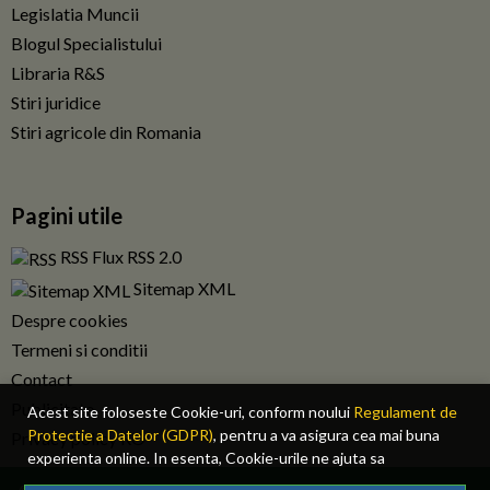
Legislatia Muncii
Blogul Specialistului
Libraria R&S
Stiri juridice
Stiri agricole din Romania
Pagini utile
RSS Flux RSS 2.0
Sitemap XML
Despre cookies
Termeni si conditii
Contact
Publicitate
Acest site foloseste Cookie-uri, conform noului
Regulament de
Protectie a Datelor (GDPR)
, pentru a va asigura cea mai buna
Privacy policy RO
experienta online. In esenta, Cookie-urile ne ajuta sa
imbunatatim continutul de pe site, oferindu-va dvs., cititorul, o
© 2026 Fiscalitatea.ro. Toate drepturile rezervate.