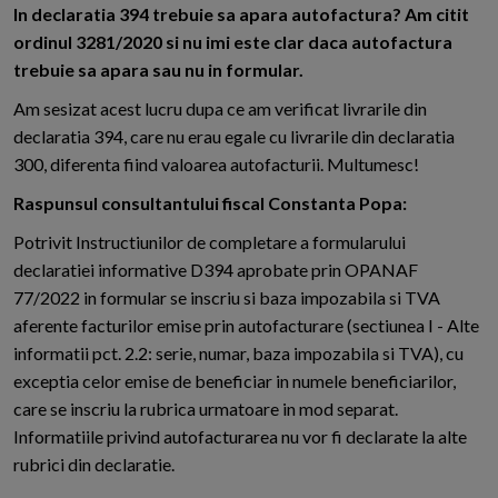
I
n declaratia 394 trebuie sa apara autofactura? Am citit
ordinul 3281/2020 si nu imi este clar daca autofactura
trebuie sa apara sau nu in formular.
Am sesizat acest lucru dupa ce am verificat livrarile din
declaratia 394, care nu erau egale cu livrarile din declaratia
300, diferenta fiind valoarea autofacturii. Multumesc!
Raspunsul consultantului fiscal Constanta Popa:
Potrivit Instructiunilor de completare a formularului
declaratiei informative D394 aprobate prin OPANAF
77/2022 in formular se inscriu si baza impozabila si TVA
aferente facturilor emise prin autofacturare (sectiunea I - Alte
informatii pct. 2.2: serie, numar, baza impozabila si TVA), cu
exceptia celor emise de beneficiar in numele beneficiarilor,
care se inscriu la rubrica urmatoare in mod separat.
Informatiile privind autofacturarea nu vor fi declarate la alte
rubrici din declaratie.