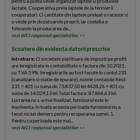
pentru a putea vinde organizat laptele si produsele
lactate. Cooperativa preia laptele de la fermierii
cooperatori. O cantitate din laptele preluat o raceste si
o vinde prin dozatoarele proprii, iar cealalta o
foloseste la producerea de...
vezi AICI raspunsul specialistilor
<<
Scoatere din evidenta datorii prescrise
Intrebare:
O societate platitoare de impozit pe profit
are inregistrata in contabilitate o factura din 10.2021,
cu TVA 19%. Inregistrarile au fost facute in contul 231
(canalizare si statie de epurare), notele contabile fiind:
231 = 401 cu suma de 73.837,50 lei 4428.26 = 401 cu
suma de 14.029,13 lei Total factura: 87.866,63 lei.
Lucrarea nu s-a mai finalizat, furnizorul este in
insolventa. In toata aceasta perioada furnizorul nu a
facut niciun demers pentru recuperarea sumei. 1.
Pentru ca perioada este mai...
vezi AICI raspunsul specialistilor
<<