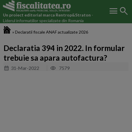
menu
search
Un proiect editorial marca
Rentrop&Straton
-
Liderul informatiilor specializate din Romania
Fiscalitatea.ro
»
Declaratii fiscale ANAF actualizate 2026
Declaratia 394 in 2022. In formular
trebuie sa apara autofactura?
31-Mar-2022
7579