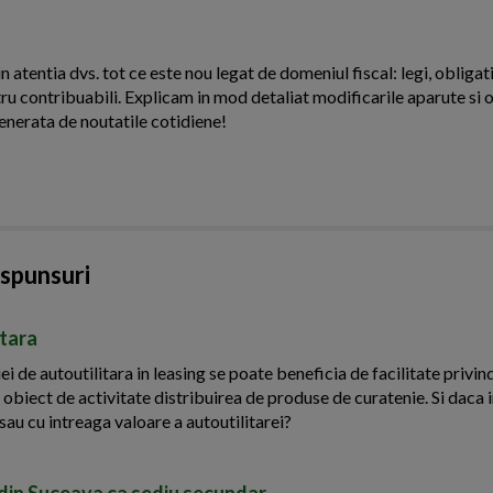
n atentia dvs. tot ce este nou legat de domeniul fiscal: legi, obligati
ntru contribuabili. Explicam in mod detaliat modificarile aparute si o
enerata de noutatile cotidiene!
aspunsuri
itara
ei de autoutilitara in leasing se poate beneficia de facilitate privin
 obiect de activitate distribuirea de produse de curatenie. Si daca 
sau cu intreaga valoare a autoutilitarei?
i din Suceava ca sediu secundar