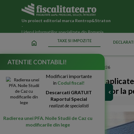
Un proiect editorial marca
Rentrop&Straton
-
Liderul informatiilor specializate din Romania
TAXE SI IMPOZITE
home
DECLARATI
ATENTIE CONTABILI!
Fiscalitatea.ro
»
Taxe si impozite datorate statului in 2026
Modificari importante
Din 1 martie 2022 vor fi aplica
in
Codul fiscal!
pe venit sau a contributiilor la p
Descarcati GRATUIT
Raportul Special
03-Mar-2022
15149
realizat de specialisti
Radierea unei PFA. Noile Studii de Caz cu
modificarile din lege