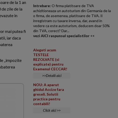
soare de la 1 an
Intrebare:
O firma platitoare de TVA
 de zile de la
achizitioneaza un autoturism din Germania de la
evazute in
o firma, de asemenea, platitoare de TVA. Il
inregistram cu taxare inversa, dar, avand in
vedere ca este autoturism, deducem doar 50%
din TVA, corect? Dar...
or mai putea fi
vezi AICI raspunsul specialistilor <<
tii, iar daca
mbaterea
Alegeti acum
TESTELE
REZOLVATE (si
 de „impozite
explicate) pentru
ombaterea
Examenul CECCAR!
>>Detalii aici
NOU: A aparut
ghidul Accize fara
greseli. Solutii
practice pentru
contabili!
Click aici >>