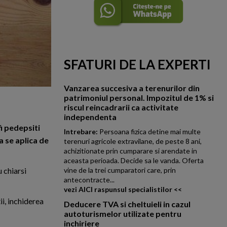
SFATURI DE LA EXPERTI
Vanzarea succesiva a terenurilor din
patrimoniul personal. Impozitul de 1% si
riscul reincadrarii ca activitate
independenta
fi pedepsiti
Intrebare:
Persoana fizica detine mai multe
a se aplica de
terenuri agricole extravilane, de peste 8 ani,
achizitionate prin cumparare si arendate in
aceasta perioada. Decide sa le vanda. Oferta
u chiarsi
vine de la trei cumparatori care, prin
antecontracte...
vezi AICI raspunsul specialistilor <<
i, inchiderea
Deducere TVA si cheltuieli in cazul
autoturismelor utilizate pentru
inchiriere