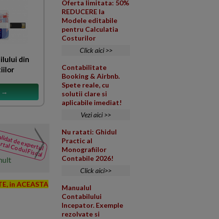
Oferta limitata: 50%
REDUCERE la
Modele editabile
pentru Calculatia
Costurilor
Click aici >>
ilului din
Contabilitate
iilor
Booking & Airbnb.
Spete reale, cu
s →
solutii clare si
aplicabile imediat!
Vezi aici >>
Nu ratati: Ghidul
Cesiune parti sociale. A
lidat de expertul
NOUTATI
Practic al
rtal Codul Fiscal
din Codul
Firma in Suedia cu actionar su
Monografiilor
Fiscal
Contabile 2026!
mult
faca urmatoarele miscari econom
Click aici>>
ITE, in ACEASTA
Manualul
Contabilului
Incepator. Exemple
rezolvate si