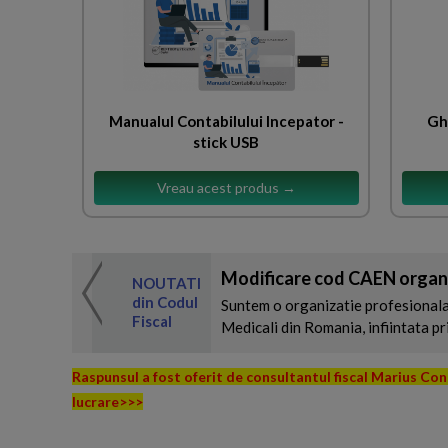
Manualul Contabilului Incepator -
Gh
stick USB
Vreau acest produs →
 de expertul
Modificare cod CAEN organi
odul Fiscal
NOUTATI
din Codul
Suntem o organizatie profesionala, 
Fiscal
Medicali din Romania, infiintata 
Raspunsul a fost oferit de consultantul fiscal Marius Co
lucrare>>>