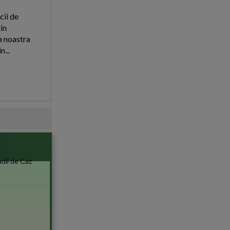
cii de
in
a noastra
n...