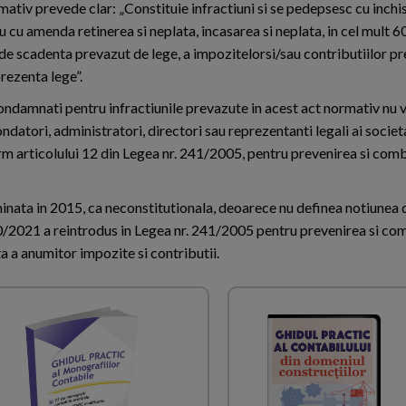
ativ prevede clar: „Constituie infractiuni si se pedepsesc cu inchi
au cu amenda retinerea si neplata, incasarea si neplata, in cel mult 60
de scadenta prevazut de lege, a impozitelorsi/sau contributiilor pr
rezenta lege”.
condamnati pentru infractiunile prevazute in acest act normativ nu v
ondatori, administratori, directori sau reprezentanti legali ai societa
nform articolului 12 din Legea nr. 241/2005, pentru prevenirea si co
eliminata in 2015, ca neconstitutionala, deoarece nu definea notiunea
 130/2021 a reintrodus in Legea nr. 241/2005 pentru prevenirea si c
ta a anumitor impozite si contributii.