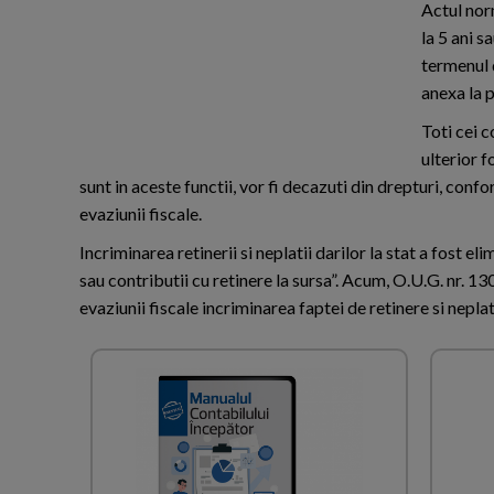
Actul norm
la 5 ani s
termenul 
anexa la p
Toti cei 
ulterior f
sunt in aceste functii, vor fi decazuti din drepturi, co
evaziunii fiscale.
Incriminarea retinerii si neplatii darilor la stat a fost 
sau contributii cu retinere la sursa”. Acum, O.U.G. nr.
evaziunii fiscale incriminarea faptei de retinere si nepla