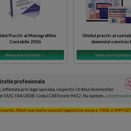
idul Practic al Monografiilor
Ghidul practic al contab
Contabile 2026
domeniul construct
Vreau acest produs →
Vreau acest produ
zatie profesionala
Va
Po
infiintata prin lege speciala, respectiv Ordinul Asistentilor
citeste mai 
prin OUG 144/2008. Codul CAEN este 9412. Nu suntem...
nstantin. Aflati mai multe noutati legislative despre TAXE si IMPOZ