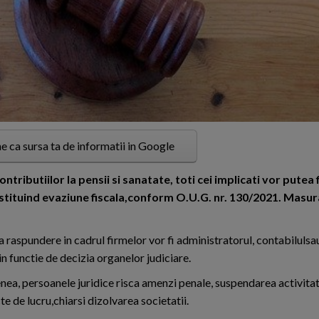
e ca sursa ta de informatii in Google
ntributiilor la pensii si sanatate, toti cei implicati vor putea 
onstituind evaziune fiscala,conform O.U.G. nr. 130/2021. Masur
la raspundere in cadrul firmelor vor fi administratorul, contabilulsa
 in functie de decizia organelor judiciare.
ea, persoanele juridice risca amenzi penale, suspendarea activitati
e de lucru,chiarsi dizolvarea societatii.