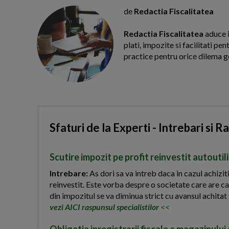
de
Redactia Fiscalitatea
Redactia Fiscalitatea
aduce i
plati, impozite si facilitati pe
practice pentru orice dilema g
Sfaturi de la Experti - Intrebari si R
Scutire impozit pe profit reinvestit autoutil
Intrebare:
As dori sa va intreb daca in cazul achiziti
reinvestit. Este vorba despre o societate care are ca
din impozitul se va diminua strict cu avansul achitat 
vezi AICI raspunsul specialistilor
<<
Obligatia inregistrarii fiscale a magazinulu