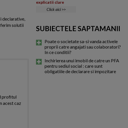
explicatii clare
Click aici >>
i declarative,
ferim solutii
SUBIECTELE SAPTAMANII
Poate o societate sa-si vanda activele
proprii catre angajati sau colaboratori?
In ce conditii?
Inchirierea unui imobil de catre un PFA
pentru sediul social : care sunt
obligatiile de declarare si impozitare
d profitul
in acest caz