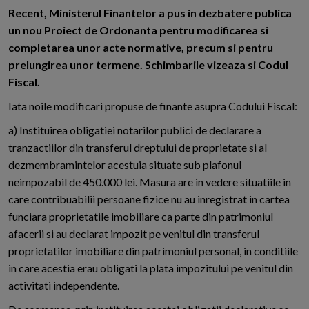
R
ecent, Ministerul Finantelor a pus in dezbatere publica
un nou Proiect de Ordonanta pentru modificarea si
completarea unor acte normative, precum si pentru
prelungirea unor termene. Schimbarile vizeaza si Codul
Fiscal.
Iata noile modificari propuse de finante asupra Codului Fiscal:
a) Instituirea obligatiei notarilor publici de declarare a
tranzactiilor din transferul dreptului de proprietate si al
dezmembramintelor acestuia situate sub plafonul
neimpozabil de 450.000 lei. Masura are in vedere situatiile in
care contribuabilii persoane fizice nu au inregistrat in cartea
funciara proprietatile imobiliare ca parte din patrimoniul
afacerii si au declarat impozit pe venitul din transferul
proprietatilor imobiliare din patrimoniul personal, in conditiile
in care acestia erau obligati la plata impozitului pe venitul din
activitati independente.