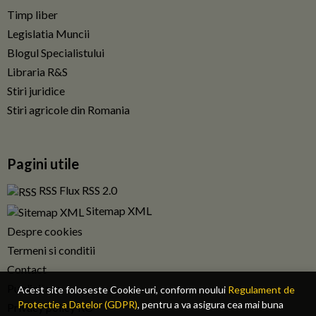
Timp liber
Legislatia Muncii
Blogul Specialistului
Libraria R&S
Stiri juridice
Stiri agricole din Romania
Pagini utile
RSS Flux RSS 2.0
Sitemap XML
Despre cookies
Termeni si conditii
Contact
Publicitate
Acest site foloseste Cookie-uri, conform noului
Regulament de
Protectie a Datelor (GDPR)
, pentru a va asigura cea mai buna
Privacy policy RO