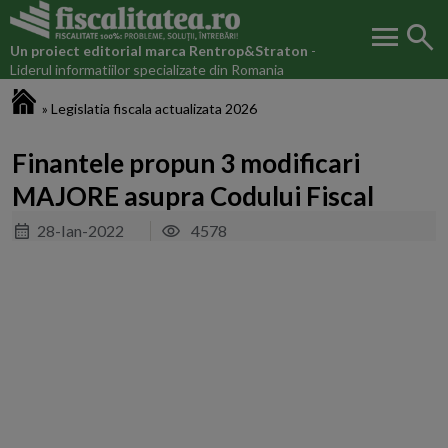
menu
search
Un proiect editorial marca
Rentrop&Straton
-
Liderul informatiilor specializate din Romania
Fiscalitatea.ro
»
Legislatia fiscala actualizata 2026
Finantele propun 3 modificari
MAJORE asupra Codului Fiscal
28-Ian-2022
4578