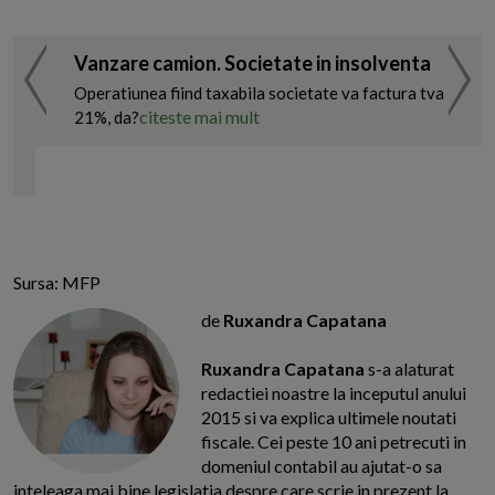
Vanzare camion. Societate in insolventa
Operatiunea fiind taxabila societate va factura tva
citeste mai mult
21%, da?
Sursa: MFP
de
Ruxandra Capatana
Ruxandra Capatana
s-a alaturat
redactiei noastre la inceputul anului
2015 si va explica ultimele noutati
fiscale. Cei peste 10 ani petrecuti in
domeniul contabil au ajutat-o sa
inteleaga mai bine legislatia despre care scrie in prezent la