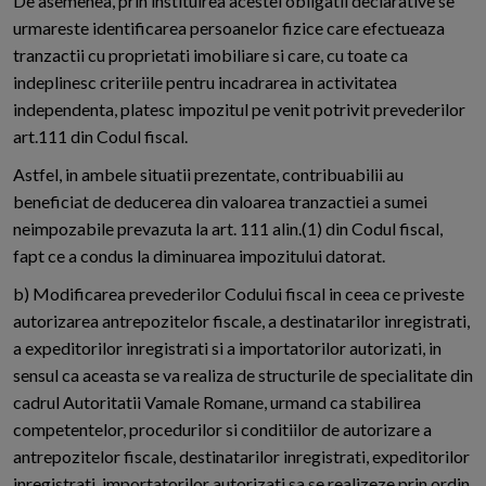
De asemenea, prin instituirea acestei obligatii declarative se
urmareste identificarea persoanelor fizice care efectueaza
tranzactii cu proprietati imobiliare si care, cu toate ca
indeplinesc criteriile pentru incadrarea in activitatea
independenta, platesc impozitul pe venit potrivit prevederilor
art.111 din Codul fiscal.
Astfel, in ambele situatii prezentate, contribuabilii au
beneficiat de deducerea din valoarea tranzactiei a sumei
neimpozabile prevazuta la art. 111 alin.(1) din Codul fiscal,
fapt ce a condus la diminuarea impozitului datorat.
b) Modificarea prevederilor Codului fiscal in ceea ce priveste
autorizarea antrepozitelor fiscale, a destinatarilor inregistrati,
a expeditorilor inregistrati si a importatorilor autorizati, in
sensul ca aceasta se va realiza de structurile de specialitate din
cadrul Autoritatii Vamale Romane, urmand ca stabilirea
competentelor, procedurilor si conditiilor de autorizare a
antrepozitelor fiscale, destinatarilor inregistrati, expeditorilor
inregistrati, importatorilor autorizati sa se realizeze prin ordin