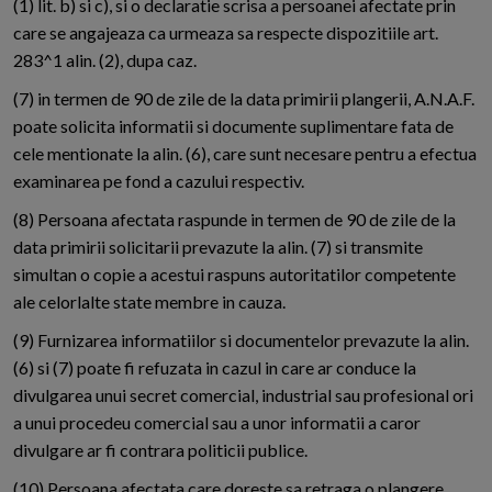
(1) lit. b) si c), si o declaratie scrisa a persoanei afectate prin
care se angajeaza ca urmeaza sa respecte dispozitiile art.
283^1 alin. (2), dupa caz.
(7) in termen de 90 de zile de la data primirii plangerii, A.N.A.F.
poate solicita informatii si documente suplimentare fata de
cele mentionate la alin. (6), care sunt necesare pentru a efectua
examinarea pe fond a cazului respectiv.
(8) Persoana afectata raspunde in termen de 90 de zile de la
data primirii solicitarii prevazute la alin. (7) si transmite
simultan o copie a acestui raspuns autoritatilor competente
ale celorlalte state membre in cauza.
(9) Furnizarea informatiilor si documentelor prevazute la alin.
(6) si (7) poate fi refuzata in cazul in care ar conduce la
divulgarea unui secret comercial, industrial sau profesional ori
a unui procedeu comercial sau a unor informatii a caror
divulgare ar fi contrara politicii publice.
(10) Persoana afectata care doreste sa retraga o plangere