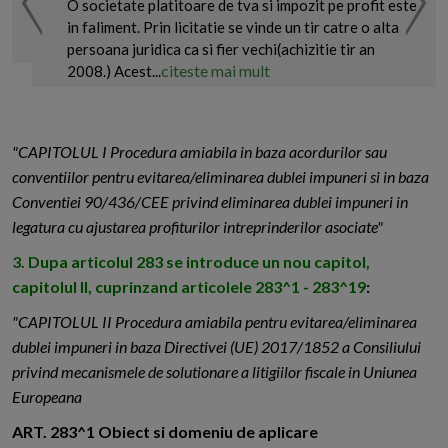
O societate platitoare de tva si impozit pe profit este
in faliment. Prin licitatie se vinde un tir catre o alta
persoana juridica ca si fier vechi(achizitie tir an
citeste mai mult
2008.) Acest...
"CAPITOLUL I Procedura amiabila in baza acordurilor sau
conventiilor pentru evitarea/eliminarea dublei impuneri si in baza
Conventiei 90/436/CEE privind eliminarea dublei impuneri in
legatura cu ajustarea profiturilor intreprinderilor asociate"
3. Dupa articolul 283 se introduce un nou capitol,
capitolul II, cuprinzand articolele 283^1 - 283^19
:
"CAPITOLUL II Procedura amiabila pentru evitarea/eliminarea
dublei impuneri in baza Directivei (UE) 2017/1852 a Consiliului
privind mecanismele de solutionare a litigiilor fiscale in Uniunea
Europeana
ART. 283^1 Obiect si domeniu de aplicare