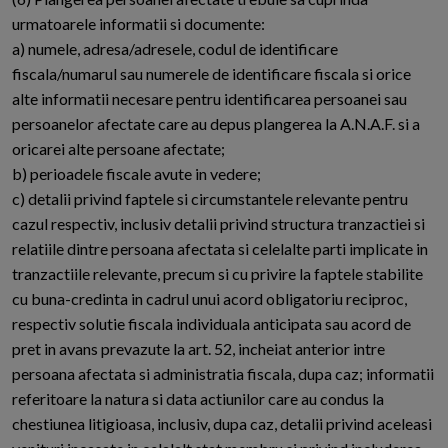
urmatoarele informatii si documente:
a) numele, adresa/adresele, codul de identificare
fiscala/numarul sau numerele de identificare fiscala si orice
alte informatii necesare pentru identificarea persoanei sau
persoanelor afectate care au depus plangerea la A.N.A.F. si a
oricarei alte persoane afectate;
b) perioadele fiscale avute in vedere;
c) detalii privind faptele si circumstantele relevante pentru
cazul respectiv, inclusiv detalii privind structura tranzactiei si
relatiile dintre persoana afectata si celelalte parti implicate in
tranzactiile relevante, precum si cu privire la faptele stabilite
cu buna-credinta in cadrul unui acord obligatoriu reciproc,
respectiv solutie fiscala individuala anticipata sau acord de
pret in avans prevazute la art. 52, incheiat anterior intre
persoana afectata si administratia fiscala, dupa caz; informatii
referitoare la natura si data actiunilor care au condus la
chestiunea litigioasa, inclusiv, dupa caz, detalii privind aceleasi