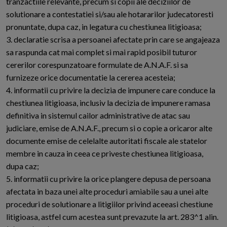
tranzactiile relevante, precum si copii ale deciziilor de
solutionare a contestatiei si/sau ale hotararilor judecatoresti
pronuntate, dupa caz, in legatura cu chestiunea litigioasa;
3. declaratie scrisa a persoanei afectate prin care se angajeaza
sa raspunda cat mai complet si mai rapid posibil tuturor
cererilor corespunzatoare formulate de A.N.A.F. si sa
furnizeze orice documentatie la cererea acesteia;
4. informatii cu privire la decizia de impunere care conduce la
chestiunea litigioasa, inclusiv la decizia de impunere ramasa
definitiva in sistemul cailor administrative de atac sau
judiciare, emise de A.N.A.F., precum si o copie a oricaror alte
documente emise de celelalte autoritati fiscale ale statelor
membre in cauza in ceea ce priveste chestiunea litigioasa,
dupa caz;
5. informatii cu privire la orice plangere depusa de persoana
afectata in baza unei alte proceduri amiabile sau a unei alte
proceduri de solutionare a litigiilor privind aceeasi chestiune
litigioasa, astfel cum acestea sunt prevazute la art. 283^1 alin.