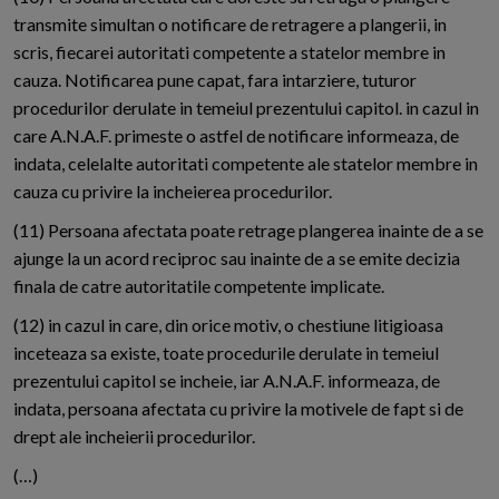
transmite simultan o notificare de retragere a plangerii, in
scris, fiecarei autoritati competente a statelor membre in
cauza. Notificarea pune capat, fara intarziere, tuturor
procedurilor derulate in temeiul prezentului capitol. in cazul in
care A.N.A.F. primeste o astfel de notificare informeaza, de
indata, celelalte autoritati competente ale statelor membre in
cauza cu privire la incheierea procedurilor.
(11) Persoana afectata poate retrage plangerea inainte de a se
ajunge la un acord reciproc sau inainte de a se emite decizia
finala de catre autoritatile competente implicate.
(12) in cazul in care, din orice motiv, o chestiune litigioasa
inceteaza sa existe, toate procedurile derulate in temeiul
prezentului capitol se incheie, iar A.N.A.F. informeaza, de
indata, persoana afectata cu privire la motivele de fapt si de
drept ale incheierii procedurilor.
(…)