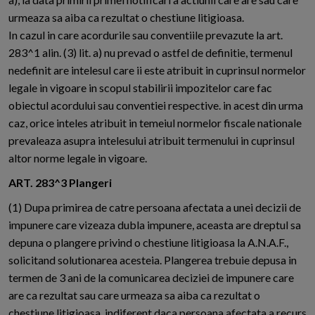
urmeaza sa aiba ca rezultat o chestiune litigioasa.
In cazul in care acordurile sau conventiile prevazute la art.
283^1 alin. (3) lit. a) nu prevad o astfel de definitie, termenul
nedefinit are intelesul care ii este atribuit in cuprinsul normelor
legale in vigoare in scopul stabilirii impozitelor care fac
obiectul acordului sau conventiei respective. in acest din urma
caz, orice inteles atribuit in temeiul normelor fiscale nationale
prevaleaza asupra intelesului atribuit termenului in cuprinsul
altor norme legale in vigoare.
ART. 283^3 Plangeri
(1) Dupa primirea de catre persoana afectata a unei decizii de
impunere care vizeaza dubla impunere, aceasta are dreptul sa
depuna o plangere privind o chestiune litigioasa la A.N.A.F.,
solicitand solutionarea acesteia. Plangerea trebuie depusa in
termen de 3 ani de la comunicarea deciziei de impunere care
are ca rezultat sau care urmeaza sa aiba ca rezultat o
chestiune litigioasa, indiferent daca persoana afectata a recurs