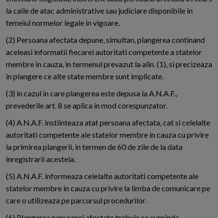
la caile de atac administrative sau judiciare disponibile in
temeiul normelor legale in vigoare.
(2) Persoana afectata depune, simultan, plangerea continand
aceleasi informatii fiecarei autoritati competente a statelor
membre in cauza, in termenul prevazut la alin. (1), si precizeaza
in plangere ce alte state membre sunt implicate.
(3) in cazul in care plangerea este depusa la A.N.A.F.,
prevederile art. 8 se aplica in mod corespunzator.
(4) A.N.A.F. instiinteaza atat persoana afectata, cat si celelalte
autoritati competente ale statelor membre in cauza cu privire
la primirea plangerii, in termen de 60 de zile de la data
inregistrarii acesteia.
(5) A.N.A.F. informeaza celelalte autoritati competente ale
statelor membre in cauza cu privire la limba de comunicare pe
care o utilizeaza pe parcursul procedurilor.
(6) Plangerea persoanei afectate trebuie sa cuprinda