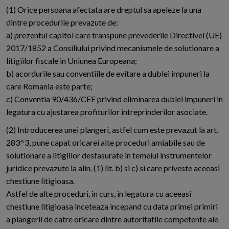
(1) Orice persoana afectata are dreptul sa apeleze la una
dintre procedurile prevazute de:
a) prezentul capitol care transpune prevederile Directivei (UE)
2017/1852 a Consiliului privind mecanismele de solutionare a
litigiilor fiscale in Uniunea Europeana;
b) acordurile sau conventiile de evitare a dublei impuneri la
care Romania este parte;
c) Conventia 90/436/CEE privind eliminarea dublei impuneri in
legatura cu ajustarea profiturilor intreprinderilor asociate.
(2) Introducerea unei plangeri, astfel cum este prevazut la art.
283^3, pune capat oricarei alte proceduri amiabile sau de
solutionare a litigiilor desfasurate in temeiul instrumentelor
juridice prevazute la alin. (1) lit. b) si c) si care priveste aceeasi
chestiune litigioasa.
Astfel de alte proceduri, in curs, in legatura cu aceeasi
chestiune litigioasa inceteaza incepand cu data primei primiri
a plangerii de catre oricare dintre autoritatile competente ale