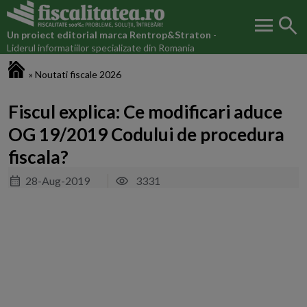
menu
search
Un proiect editorial marca
Rentrop&Straton
-
Liderul informatiilor specializate din Romania
Fiscalitatea.ro
»
Noutati fiscale 2026
Fiscul explica: Ce modificari aduce
OG 19/2019 Codului de procedura
fiscala?
28-Aug-2019
3331