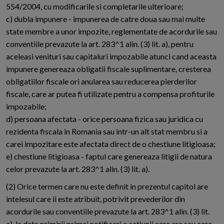
554/2004, cu modificarile si completarile ulterioare;
c) dubla impunere - impunerea de catre doua sau mai multe
state membre a unor impozite, reglementate de acordurile sau
conventiile prevazute la art. 283^1 alin. (3) lit. a), pentru
aceleasi venituri sau capitaluri impozabile atunci cand aceasta
impunere genereaza obligatii fiscale suplimentare, cresterea
obligatiilor fiscale ori anularea sau reducerea pierderilor
fiscale, care ar putea fi utilizate pentru a compensa profiturile
impozabile;
d) persoana afectata - orice persoana fizica sau juridica cu
rezidenta fiscala in Romania sau intr-un alt stat membru si a
carei impozitare este afectata direct de o chestiune litigioasa;
e) chestiune litigioasa - faptul care genereaza litigii de natura
celor prevazute la art. 283^1 alin. (3) lit. a).
(2) Orice termen care nu este definit in prezentul capitol are
intelesul care ii este atribuit, potrivit prevederilor din
acordurile sau conventiile prevazute la art. 283^1 alin. (3) lit.
a), la data primirii primei notificari a actiunii care are sau care