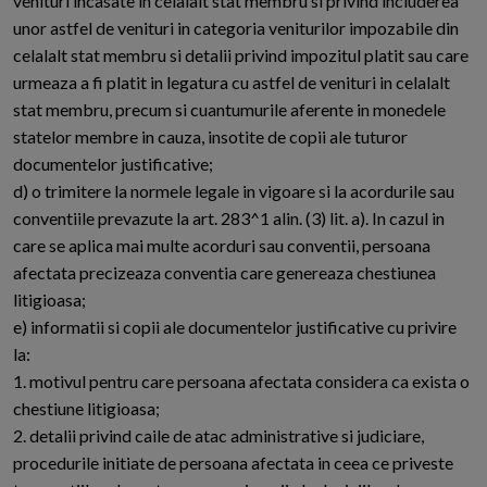
venituri incasate in celalalt stat membru si privind includerea
unor astfel de venituri in categoria veniturilor impozabile din
celalalt stat membru si detalii privind impozitul platit sau care
urmeaza a fi platit in legatura cu astfel de venituri in celalalt
stat membru, precum si cuantumurile aferente in monedele
statelor membre in cauza, insotite de copii ale tuturor
documentelor justificative;
d) o trimitere la normele legale in vigoare si la acordurile sau
conventiile prevazute la art. 283^1 alin. (3) lit. a). In cazul in
care se aplica mai multe acorduri sau conventii, persoana
afectata precizeaza conventia care genereaza chestiunea
litigioasa;
e) informatii si copii ale documentelor justificative cu privire
la:
1. motivul pentru care persoana afectata considera ca exista o
chestiune litigioasa;
2. detalii privind caile de atac administrative si judiciare,
procedurile initiate de persoana afectata in ceea ce priveste