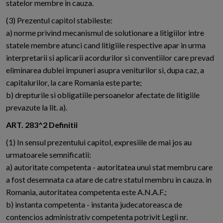
statelor membre in cauza.
(3) Prezentul capitol stabileste:
a) norme privind mecanismul de solutionare a litigiilor intre
statele membre atunci cand litigiile respective apar in urma
interpretarii si aplicarii acordurilor si conventiilor care prevad
eliminarea dublei impuneri asupra veniturilor si, dupa caz, a
capitalurilor, la care Romania este parte;
b) drepturile si obligatiile persoanelor afectate de litigiile
prevazute la lit. a).
ART. 283^2 Definitii
(1) In sensul prezentului capitol, expresiile de mai jos au
urmatoarele semnificatii:
a) autoritate competenta - autoritatea unui stat membru care
a fost desemnata ca atare de catre statul membru in cauza. in
Romania, autoritatea competenta este A.N.A.F.;
b) instanta competenta - instanta judecatoreasca de
contencios administrativ competenta potrivit Legii nr.