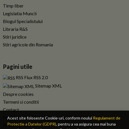
Timp liber
Legislatia Muncii
Blogul Specialistului
Libraria R&S
Stiri juridice
Stiri agricole din Romania
Pagini utile
RSS Flux RSS 2.0
Sitemap XML
Despre cookies
Termeni si conditii
Contact
Publicitate
Acest site foloseste Cookie-uri, conform noului
Regulament de
Protectie a Datelor (GDPR)
, pentru a va asigura cea mai buna
Privacy policy RO