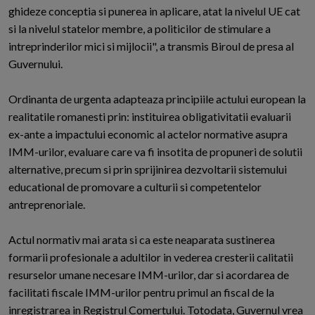
ghideze conceptia si punerea in aplicare, atat la nivelul UE cat
si la nivelul statelor membre, a politicilor de stimulare a
intreprinderilor mici si mijlocii", a transmis Biroul de presa al
Guvernului.
Ordinanta de urgenta adapteaza principiile actului european la
realitatile romanesti prin: instituirea obligativitatii evaluarii
ex-ante a impactului economic al actelor normative asupra
IMM-urilor, evaluare care va fi insotita de propuneri de solutii
alternative, precum si prin sprijinirea dezvoltarii sistemului
educational de promovare a culturii si competentelor
antreprenoriale.
Actul normativ mai arata si ca este neaparata sustinerea
formarii profesionale a adultilor in vederea cresterii calitatii
resurselor umane necesare IMM-urilor, dar si acordarea de
facilitati fiscale IMM-urilor pentru primul an fiscal de la
inregistrarea in Registrul Comertului. Totodata, Guvernul vrea