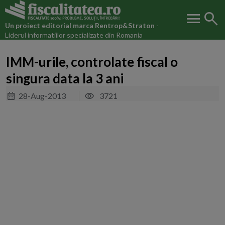
menu
search
Un proiect editorial marca
Rentrop&Straton
-
Liderul informatiilor specializate din Romania
IMM-urile, controlate fiscal o
singura data la 3 ani
28-Aug-2013
3721