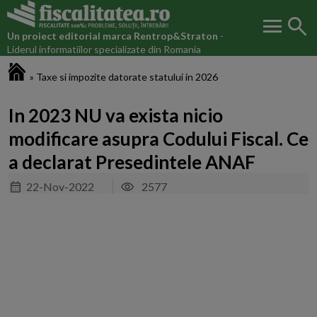
menu
search
Un proiect editorial marca
Rentrop&Straton
-
Liderul informatiilor specializate din Romania
Fiscalitatea.ro
»
Taxe si impozite datorate statului in 2026
In 2023 NU va exista nicio
modificare asupra Codului Fiscal. Ce
a declarat Presedintele ANAF
22-Nov-2022
2577