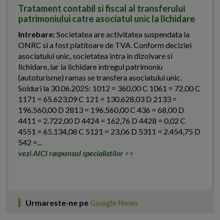
Tratament contabil si fiscal al transferului
patrimoniului catre asociatul unic la lichidare
Intrebare:
Societatea are activitatea suspendata la
ONRC si a fost platitoare de TVA. Conform deciziei
asociatului unic, societatea intra in dizolvare si
lichidare, iar la lichidare intregul patrimoniu
(autoturisme) ramas se transfera asociatului unic.
Solduri la 30.06.2025: 1012 = 360,00 C 1061 = 72,00 C
1171 = 65.623,09 C 121 = 130.628,03 D 2133 =
196.560,00 D 2813 = 196.560,00 C 436 = 68,00 D
4411 = 2.722,00 D 4424 = 162,76 D 4428 = 0,02 C
4551 = 65.134,08 C 5121 = 23,06 D 5311 = 2.454,75 D
542 =...
vezi AICI raspunsul specialistilor
<<
Urmareste-ne pe
Google News