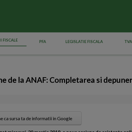
I FISCALE
PFA
LEGISLATIE FISCALA
TVA
ne de la ANAF: Completarea si depune
e ca sursa ta de informatii in Google
zat miercuri, 20 martie 2019, o noua sesiune de asistenta onl