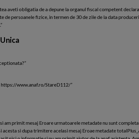
vitatea aveti obligatia de a depune la organul fiscal competent declar
te de persoanele fizice, in termen de 30 de zile de la data produceri
.”
 Unica
eceptionata?”
k: https://www.anaf.ro/StareD112/”
o si am primit mesaj Eroare urmatoarele metadate nu sunt completa
si acesta si dupa trimitere acelasi mesaj Eroae metadate totalPlus_
it nici o informatie si nu am primit ajutor de la anaf asistenta. Am