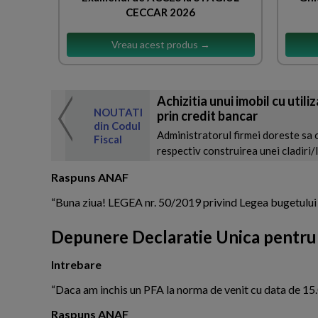
CECCAR 2026
Vreau acest produs →
Achizitia unui imobil cu util
 de expertul
NOUTATI
prin credit bancar
odul Fiscal
din Codul
Administratorul firmei doreste sa o
Fiscal
respectiv construirea unei cladiri/lo
Raspuns ANAF
“Buna ziua! LEGEA nr. 50/2019 privind Legea bugetului 
Depunere Declaratie Unica pentru
Intrebare
“Daca am inchis un PFA la norma de venit cu data de 15
Raspuns ANAF