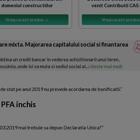
domeniul constructiilor
venit Contributii CAS 
Vreau acest produs →
Vreau acest produ
izare mixta. Majorarea capitalului social si finantarea
Va
Po
btina un credit bancar in vederea achizitionarii unui teren,
citeste mai mult
cuinta, unde isi va muta si sediul social al...
de stat pe anul 2019 nu prevede acordarea de bonificatii.”
 PFA inchis
.03.2019 mai trebuie sa depun Declaratia Unica?”