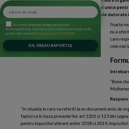
"Completarea si depunerea declaratiei unice pentru
realiza in Romania si contributiile sociale datorate 
Foarte mu
Da, vreau informatii despre produsele
Rentrop&Straton. Sunt de acord ca datele personale sa fie
nu a oferi
prelucrate conform
Regulamentul UE 679/2016
care resp
cele mai 
Formu
Intrebar
“Buna ziu
Multumes
Raspuns
“In situatia in care va referiti la un document emis de 
faptul ca in baza prevederilor art 1201 si 123 din Legea
pentru impozitul aferent anilor 2018 si 2019, impozitul s