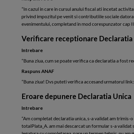
“In cazul in care in cursul anului fiscal ati incetat acti
privind impozitul pe venit si contributiile sociale datora
evenimentului, completand in mod corespunzator cap II
Verificare receptionare Declaratia
Intrebare
“Buna ziua, cum se poate verifica ca declaratia a fost r
Raspuns ANAF
“Buna ziua! Dvs puteti verifica accesand urmatorul lin
Eroare depunere Declaratia Unica
Intrebare
“Am completat declaratia unica, s-a validat am trimis-
totalPlata_A. am mai descarcat un formular s-a validat 
legatura cu completarea, pare un termen tehnic, nu am gas