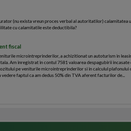
urator (nu exista vreun proces verbal al autoritatilor) calamitatea u
ilitate cu calamitatile este deductibila?
nt fiscal
iturile microintreprinderilor, a achizitionat un autoturism in leasi
otala. Am inregistrat in contul 7581 valoarea despagubirii incasate 
ozitului pe veniturile microintreprinderilor si in calculul plafonulu
n vedere faptul ca am dedus 50% din TVA aferent facturilor de...