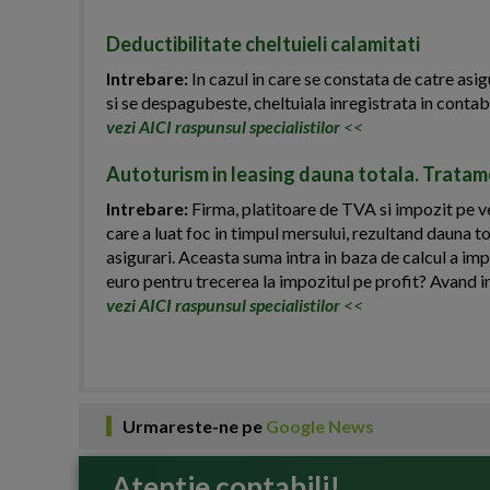
Deductibilitate cheltuieli calamitati
Intrebare:
In cazul in care se constata de catre asig
si se despagubeste, cheltuiala inregistrata in contab
vezi AICI raspunsul specialistilor
<<
Autoturism in leasing dauna totala. Tratame
Intrebare:
Firma, platitoare de TVA si impozit pe ven
care a luat foc in timpul mersului, rezultand dauna t
asigurari. Aceasta suma intra in baza de calcul a imp
euro pentru trecerea la impozitul pe profit? Avand i
vezi AICI raspunsul specialistilor
<<
Urmareste-ne pe
Google News
Atentie contabili!