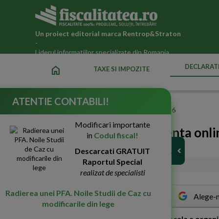
Un proiect editorial marca
Rentrop&Straton
-
Liderul informatiilor specializate din Romania
DECLARATI
home
TAXE SI IMPOZITE
ATENTIE CONTABILI!
Fiscalitatea.ro
»
Declaratii fiscale ANAF actualizate 2026
Modificari importante
NOUA sesiune de asistenta onli
in
Codul fiscal!
Declaratiei Unice in 2019
Descarcati GRATUIT
Raportul Special
20-Mar-2019
16929
realizat de specialisti
Radierea unei PFA. Noile Studii de Caz cu
Alege-n
modificarile din lege
A
gentia Nationala de Administrare Fiscala a organi