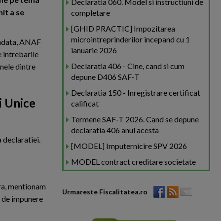
Declaratia 060. Model si instructiuni de
it a se
completare
[GHID PRACTIC] Impozitarea
microintreprinderilor incepand cu 1
camdata, ANAF
ianuarie 2026
 intrebarile
Declaratia 406 - Cine, cand si cum
nele dintre
depune D406 SAF-T
Declaratia 150 - Inregistrare certificat
i Unice
calificat
Termene SAF-T 2026. Cand se depune
declaratia 406 anul acesta
 declaratiei.
[MODEL] Imputernicire SPV 2026
MODEL contract creditare societate
tra, mentionam
Urmareste Fiscalitatea.ro
i de impunere