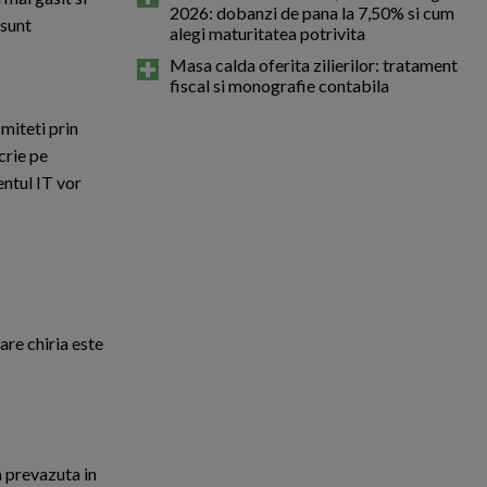
2026: dobanzi de pana la 7,50% si cum
 sunt
alegi maturitatea potrivita
Masa calda oferita zilierilor: tratament
fiscal si monografie contabila
miteti prin
crie pe
entul IT vor
care chiria este
a prevazuta in