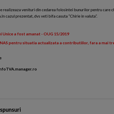
re realizeaza venituri din cedarea folosintei bunurilor pentru care 
.In cazul prezentat, dvs veti bifa casuta “Chirie in valuta”.
iei Unice a fost amanat - OUG 15/2019
AS pentru situatia actualizata a contributiilor, fara a mai tr
e
i InfoTVA.manager.ro
aspunsuri