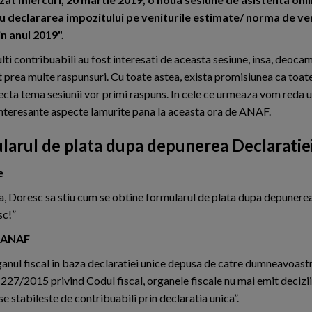
 declararea impozitului pe veniturile estimate/ norma de ven
in anul 2019".
lti contribuabili au fost interesati de aceasta sesiune, insa, deo
t prea multe raspunsuri. Cu toate astea, exista promisiunea ca toate
ecta tema sesiunii vor primi raspuns. In cele ce urmeaza vom reda u
interesante aspecte lamurite pana la aceasta ora de ANAF.
larul de plata dupa depunerea Declaratie
e
a, Doresc sa stiu cum se obtine formularul de plata dupa depunerea
c!”
 ANAF
organul fiscal in baza declaratiei unice depusa de catre dumneavoas
 227/2015 privind Codul fiscal, organele fiscale nu mai emit decizi
e stabileste de contribuabili prin declaratia unica”.