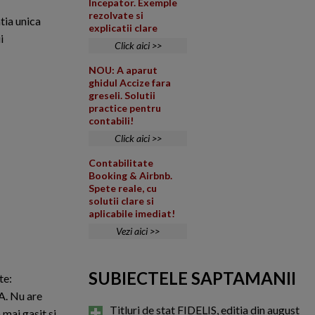
Incepator. Exemple
rezolvate si
atia unica
explicatii clare
i
Click aici >>
NOU: A aparut
ghidul Accize fara
greseli. Solutii
practice pentru
contabili!
Click aici >>
Contabilitate
Booking & Airbnb.
Spete reale, cu
solutii clare si
aplicabile imediat!
Vezi aici >>
SUBIECTELE SAPTAMANII
te:
A. Nu are
Titluri de stat FIDELIS, editia din august
 mai gasit si