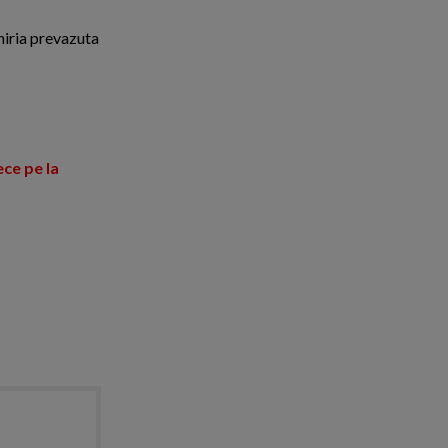
chiria prevazuta
ece pe la