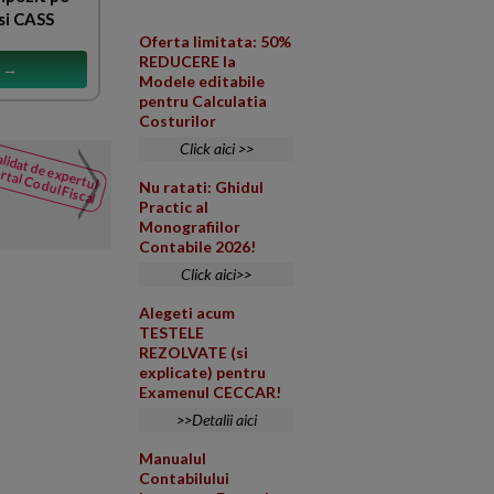
si CASS
Oferta limitata: 50%
REDUCERE la
s →
Modele editabile
pentru Calculatia
Costurilor
Click aici >>
lidat de expertul
Tratamentul fiscal si obl
rtal Codul Fiscal
NOUTATI
Nu ratati: Ghidul
din Codul
Colegiul teritorial al medicilo
Practic al
Fiscal
nutritie cu o taxa de participar
Monografiilor
Contabile 2026!
Click aici>>
Alegeti acum
TESTELE
REZOLVATE (si
explicate) pentru
Examenul CECCAR!
>>Detalii aici
Manualul
Contabilului