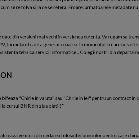
e cum se rezolva si la ce se refera. Eroare: urmatoarele metadate nu
 date din versiuni mai vechi in versiunea curenta. Va rugam sa trans
PV, formularul care a generat eroarea. In momentul in care ne veti s
sistenta tehnica servicii informatice,,. Colegii nostri din departam
 RON
e bifeaza "Chirie in valuta" sau "Chirie in lei" pentru un contract in 
 la cursul BNR din ziua platii?”
ealizeaza venituri din cedarea folosintei bunurilor pentru care chiri