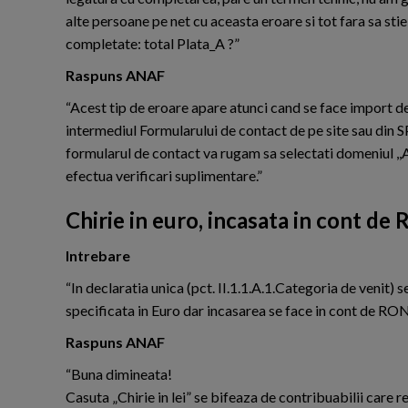
alte persoane pe net cu aceasta eroare si tot fara sa sti
completate: total Plata_A ?”
Raspuns ANAF
“Acest tip de eroare apare atunci cand se face import de
intermediul Formularului de contact de pe site sau din S
formularul de contact va rugam sa selectati domeniul ,,A
efectua verificari suplimentare.”
Chirie in euro, incasata in cont de
Intrebare
“In declaratia unica (pct. II.1.1.A.1.Categoria de venit) s
specificata in Euro dar incasarea se face in cont de RON
Raspuns ANAF
“Buna dimineata!
Casuta „Chirie in lei” se bifeaza de contribuabilii care r