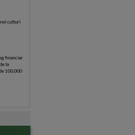
nei culturi
ng financiar
de la
i de 100.000