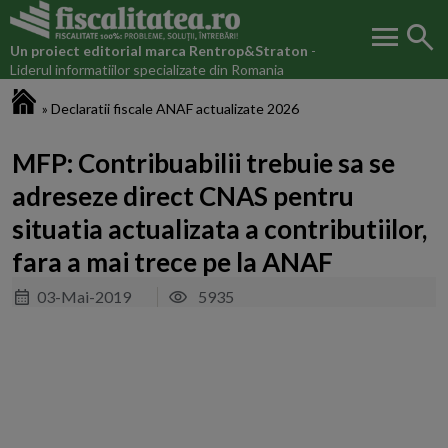
menu
search
Un proiect editorial marca
Rentrop&Straton
-
Liderul informatiilor specializate din Romania
Fiscalitatea.ro
»
Declaratii fiscale ANAF actualizate 2026
MFP: Contribuabilii trebuie sa se
adreseze direct CNAS pentru
situatia actualizata a contributiilor,
fara a mai trece pe la ANAF
03-Mai-2019
5935