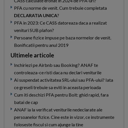
CASS calculate eronat in 2024 de PFA-uri?
PFA cu norme de venit. Cum trebuie completata
DECLARATIA UNICA
?
PFA in 2023: Ce CASS datoreaza daca a realizat
venituri SUB plafon?
Persoane fizice impuse pe baza normelor de venit.
Bonificatii pentru anul 2019
Ultimele articole
Inchiriezi pe Airbnb sau Booking? ANAF te
controleaza-ce risti daca nu declari veniturile
Ai suspendat activitatea SRL-ului sau PFA-ului? Iata
ce greseli trebuie sa eviti in aceasta perioada
Cum iti deschizi PFA pentru Bolt: ghid rapid, fara
batai de cap
ANAF ia la verificat veniturile nedeclarate ale
persoanelor fizice. Cine este in vizor, ce instrumente
foloseste fiscul si cum ajunge la tine