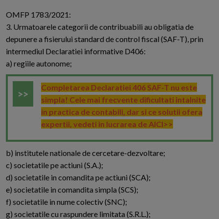
O
MFP 1783/2021:
3. Urmatoarele categorii de contribuabili au obligatia de
depunere a fisierului standard de control fiscal (SAF-T), prin
intermediul Declaratiei informative D406:
a) regiile autonome;
Completarea Declaratiei 406 SAF-T nu este
simpla! Cele mai frecvente dificultati intalnite
in practica de contabili, dar si ce solutii ofera
expertii, vedeti in lucrarea de AICI>>
b) institutele nationale de cercetare-dezvoltare;
c) societatile pe actiuni (S.A.);
d) societatile in comandita pe actiuni (SCA);
e) societatile in comandita simpla (SCS);
f) societatile in nume colectiv (SNC);
g) societatile cu raspundere limitata (S.R.L.);