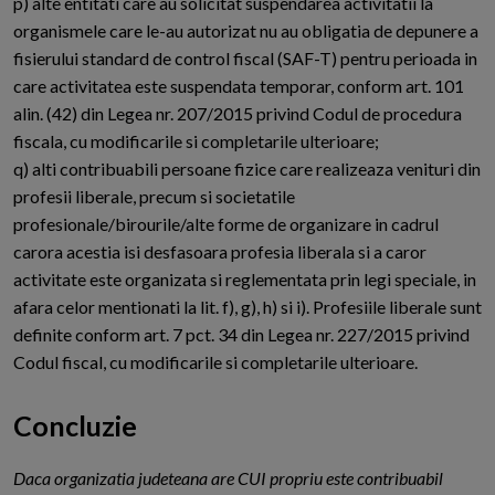
p) alte entitati care au solicitat suspendarea activitatii la
organismele care le-au autorizat nu au obligatia de depunere a
fisierului standard de control fiscal (SAF-T) pentru perioada in
care activitatea este suspendata temporar, conform art. 101
alin. (42) din Legea nr. 207/2015 privind Codul de procedura
fiscala, cu modificarile si completarile ulterioare;
q) alti contribuabili persoane fizice care realizeaza venituri din
profesii liberale, precum si societatile
profesionale/birourile/alte forme de organizare in cadrul
carora acestia isi desfasoara profesia liberala si a caror
activitate este organizata si reglementata prin legi speciale, in
afara celor mentionati la lit. f), g), h) si i). Profesiile liberale sunt
definite conform art. 7 pct. 34 din Legea nr. 227/2015 privind
Codul fiscal, cu modificarile si completarile ulterioare.
Concluzie
D
aca organizatia judeteana are CUI propriu este contribuabil