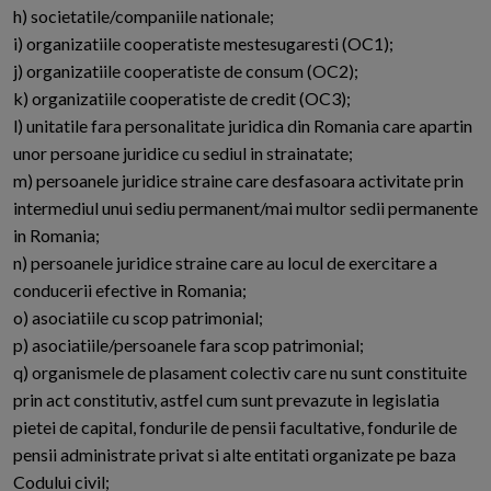
h) societatile/companiile nationale;
i) organizatiile cooperatiste mestesugaresti (OC1);
j) organizatiile cooperatiste de consum (OC2);
k) organizatiile cooperatiste de credit (OC3);
l) unitatile fara personalitate juridica din Romania care apartin
unor persoane juridice cu sediul in strainatate;
m) persoanele juridice straine care desfasoara activitate prin
intermediul unui sediu permanent/mai multor sedii permanente
in Romania;
n) persoanele juridice straine care au locul de exercitare a
conducerii efective in Romania;
o) asociatiile cu scop patrimonial;
p) asociatiile/persoanele fara scop patrimonial;
q) organismele de plasament colectiv care nu sunt constituite
prin act constitutiv, astfel cum sunt prevazute in legislatia
pietei de capital, fondurile de pensii facultative, fondurile de
pensii administrate privat si alte entitati organizate pe baza
Codului civil;