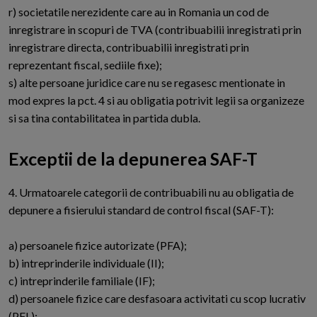
r) societatile nerezidente care au in Romania un cod de
inregistrare in scopuri de TVA (contribuabilii inregistrati prin
inregistrare directa, contribuabilii inregistrati prin
reprezentant fiscal, sediile fixe);
s) alte persoane juridice care nu se regasesc mentionate in
mod expres la pct. 4 si au obligatia potrivit legii sa organizeze
si sa tina contabilitatea in partida dubla.
Exceptii de la depunerea SAF-T
4.
U
rmatoarele categorii de contribuabili nu au obligatia de
depunere a fisierului standard de control fiscal (SAF-T):
a) persoanele fizice autorizate (PFA);
b) intreprinderile individuale (II);
c) intreprinderile familiale (IF);
d) persoanele fizice care desfasoara activitati cu scop lucrativ
(PFL);