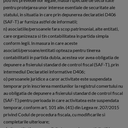
potrivit prevederilor legale, masuri speciale de securitate
pentru protejarea unor interese esentiale de securitate ale
statului, in situatia in care prin depunerea declaratiei D406
(SAF-T) ar furniza astfel de informatii;
n) asociatiile/persoanele fara scop patrimonial, alte entitati,
care organizeaza si tin contabilitatea in partida simpla
conform legii. In masura in care aceste
asociatii/persoane/entitati opteaza pentru tinerea
contabilitatii in partida dubla, acestea vor avea obligatia de
depunere a fisierului standard de control fiscal (SAF-T), prin
intermediul Declaratiei informative D406;
o) persoanele juridice a caror activitate este suspendata
temporar prin inscrierea mentiunilor la registrul comertului nu
au obligatia de depunere a fisierului standard de control fiscal
(SAF-T) pentru perioada in care activitatea este suspendata
temporar, conform art. 101 alin. (41) din Legea nr. 207/2015
privind Codul de procedura fiscala, cu modificarile si
completarile ulterioare;