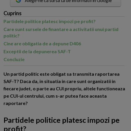
Alege-ne ca sursa ta de informatii in Google
Cuprins
Partidele politice platesc impozi pe profit?
Care sunt sursele de finantare a activitatii unui partid
politic?
Cine are obligatia de a depune D406
Exceptii de la depunerea SAF-T
Concluzie
U
n partid politic este obligat sa transmita raportarea
SAF-T? Daca da, in situatia in care sunt organizatii in
fiecare judet, o parte au CUI propriu, altele functioneaza
pe CUI-ul centrului, cum s-ar putea face aceasta
raportare?
Partidele politice platesc impozi pe
profit?