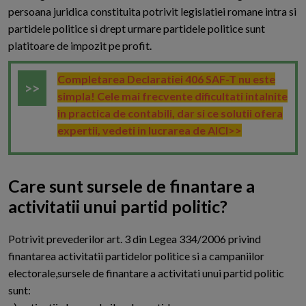
persoana juridica constituita potrivit legislatiei romane intra si
partidele politice si drept urmare partidele politice sunt
platitoare de impozit pe profit.
Completarea Declaratiei 406 SAF-T nu este
simpla! Cele mai frecvente dificultati intalnite
in practica de contabili, dar si ce solutii ofera
expertii, vedeti in lucrarea de AICI>>
Care sunt sursele de finantare a
activitatii unui partid politic?
P
otrivit prevederilor art. 3 din Legea 334/2006 privind
finantarea activitatii partidelor politice si a campaniilor
electorale,sursele de finantare a activitati unui partid politic
sunt: