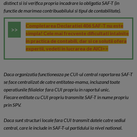
distinct si isi verifica propria incadrare la obligatia SAF-T (in
functie de marimea contribuabilului si tipul de contabilitate).
Completarea Declaratiei 406 SAF-T nu este
simpla! Cele mai frecvente dificultati intalnite
in practica de contabili, dar si ce solutii ofera
expertii, vedeti in lucrarea de AICI>>
Daca organizatia functioneaza pe CUI-ul central raportarea SAF-T
se face centralizat de catre entitatea-mama, incluzand toate
operatiunile filialelor fara CUI propriu in raportul unic.
Fiecare entitate cu CUI propriu transmite SAF-T in nume propriu
prin SPV.
Daca sunt structuri locale fara CUI transmit datele catre sediul
central, care le include in SAF-T-ul partidului la nivel national.