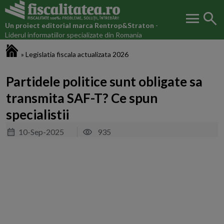
menu
search
Un proiect editorial marca
Rentrop&Straton
-
Liderul informatiilor specializate din Romania
Fiscalitatea.ro
»
Legislatia fiscala actualizata 2026
Partidele politice sunt obligate sa
transmita SAF-T? Ce spun
specialistii
10-Sep-2025
935