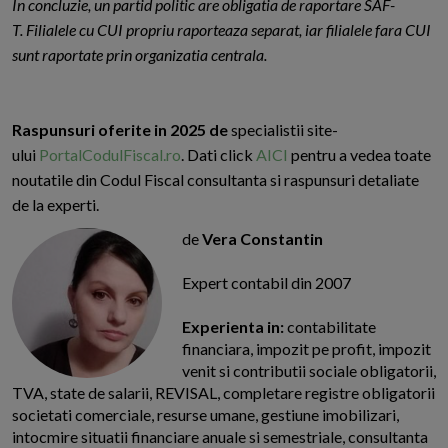
In concluzie, un partid politic are obligatia de raportare SAF-
T. Filialele cu CUI propriu raporteaza separat, iar filialele fara CUI
sunt raportate prin organizatia centrala.
Raspunsuri oferite in 2025 de
specialistii site-
ului
PortalCodulFiscal.ro
. Dati click
AICI
pentru a vedea toate
noutatile din Codul Fiscal consultanta si raspunsuri detaliate
de la experti.
de
Vera Constantin
Expert contabil din 2007
Experienta in:
contabilitate
financiara, impozit pe profit, impozit
venit si contributii sociale obligatorii,
TVA, state de salarii, REVISAL, completare registre obligatorii
societati comerciale, resurse umane, gestiune imobilizari,
intocmire situatii financiare anuale si semestriale, consultanta