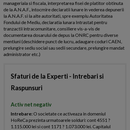
manageriala si fiscala, interpretarea fisei de platitor obtinuta
de la A.N.A.F., intocmire declaratii lunare in vederea depunerii
la A.N.A.F. si la alte autoritati, spre exemplu Autoritatea
Fondului de Mediu, declaratia lunara Intrastat pentru
tranzactii intracomunitare, consiliere vis-a-vis de
documentarea dosarului de depus la ONRC pentru diverse
mentiuni (deschidere punct de lucru, adaugare coduri CAEN,
prelungire sediu social sau sedii secundare, prelungire mandat
administrator etc.)
Sfaturi de la Experti - Intrebari si
Raspunsuri
Activ net negativ
Intrebare:
O societate ce activeaza in domeniul
HoReCa prezinta urmatoarele solduri: cont 4551 ?
1.115.000 lei si cont 1171 ? 1.073.000 lei. Capitalul