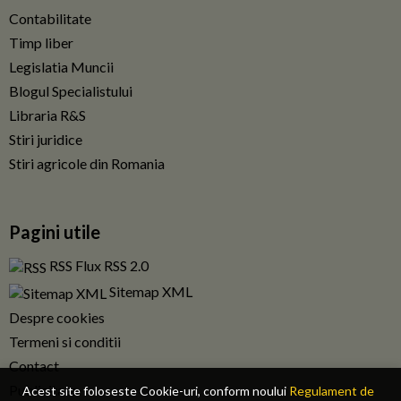
Contabilitate
Timp liber
Legislatia Muncii
Blogul Specialistului
Libraria R&S
Stiri juridice
Stiri agricole din Romania
Pagini utile
RSS Flux RSS 2.0
Sitemap XML
Despre cookies
Termeni si conditii
Contact
Publicitate
Acest site foloseste Cookie-uri, conform noului
Regulament de