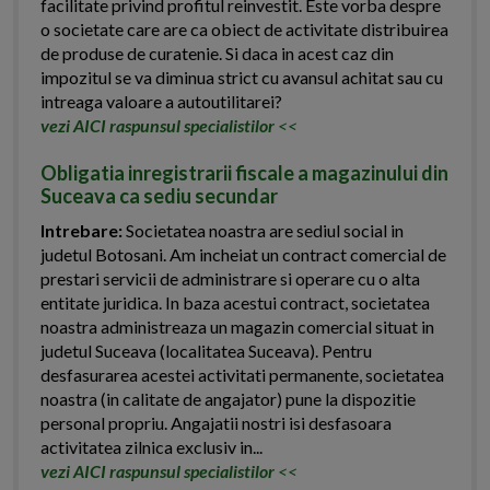
facilitate privind profitul reinvestit. Este vorba despre
o societate care are ca obiect de activitate distribuirea
de produse de curatenie. Si daca in acest caz din
impozitul se va diminua strict cu avansul achitat sau cu
intreaga valoare a autoutilitarei?
vezi AICI raspunsul specialistilor
<<
Obligatia inregistrarii fiscale a magazinului din
Suceava ca sediu secundar
Intrebare:
Societatea noastra are sediul social in
judetul Botosani. Am incheiat un contract comercial de
prestari servicii de administrare si operare cu o alta
entitate juridica. In baza acestui contract, societatea
noastra administreaza un magazin comercial situat in
judetul Suceava (localitatea Suceava). Pentru
desfasurarea acestei activitati permanente, societatea
noastra (in calitate de angajator) pune la dispozitie
personal propriu. Angajatii nostri isi desfasoara
activitatea zilnica exclusiv in...
vezi AICI raspunsul specialistilor
<<