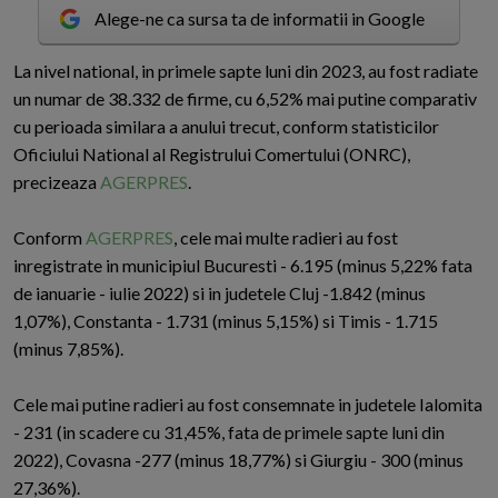
Alege-ne ca sursa ta de informatii in Google
L
a nivel national, in primele sapte luni din 2023, au fost radiate
un numar de 38.332 de firme, cu 6,52% mai putine comparativ
cu perioada similara a anului trecut, conform statisticilor
Oficiului National al Registrului Comertului (ONRC),
precizeaza
AGERPRES
.
Conform
AGERPRES
, cele mai multe radieri au fost
inregistrate in municipiul Bucuresti - 6.195 (minus 5,22% fata
de ianuarie - iulie 2022) si in judetele Cluj -1.842 (minus
1,07%), Constanta - 1.731 (minus 5,15%) si Timis - 1.715
(minus 7,85%).
Cele mai putine radieri au fost consemnate in judetele Ialomita
- 231 (in scadere cu 31,45%, fata de primele sapte luni din
2022), Covasna -277 (minus 18,77%) si Giurgiu - 300 (minus
27,36%).