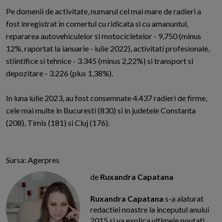
Pe domenii de activitate, numarul cel mai mare de radieri a
fost inregistrat in comertul cu ridicata si cu amanuntul,
repararea autovehiculelor si motocicletelor - 9,750 (minus
12%, raportat la ianuarie - iulie 2022), activitati profesionale,
stiintifice si tehnice - 3.345 (minus 2,22%) si transport si
depozitare - 3.226 (plus 1,38%).
In luna iulie 2023, au fost consemnate 4.437 radieri de firme,
cele mai multe in Bucuresti (830) si in judetele Constanta
(208), Timis (181) si Cluj (176).
Sursa: Agerpres
de
Ruxandra Capatana
Ruxandra Capatana
s-a alaturat
redactiei noastre la inceputul anului
2015 si va explica ultimele noutati