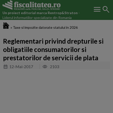
menu
search
Un proiect editorial marca
Rentrop&Straton
-
Liderul informatiilor specializate din Romania
Fiscalitatea.ro
»
Taxe si impozite datorate statului in 2026
Reglementari privind drepturile si
obligatiile consumatorilor si
prestatorilor de servicii de plata
12-Mai-2017
2103