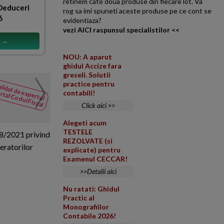
retinem cate doua produse din fiecare lot. Va
 Deduceri
rog sa imi spuneti aceste produse pe ce cont se
6
evidentiaza?
vezi AICI raspunsul specialistilor <<
s →
NOU: A aparut
ghidul Accize fara
greseli. Solutii
practice pentru
Organizare campanie de 
lidat de expertul
NOUTATI
rtal Codul Fiscal
contabili!
din Codul
Compania X, producator in ind
Click aici >>
Fiscal
promotionala destinata stimular
Alegeti acum
TESTELE
58/2021 privind
REZOLVATE (si
peratorilor
explicate) pentru
Examenul CECCAR!
>>Detalii aici
Nu ratati: Ghidul
Practic al
Monografiilor
Contabile 2026!