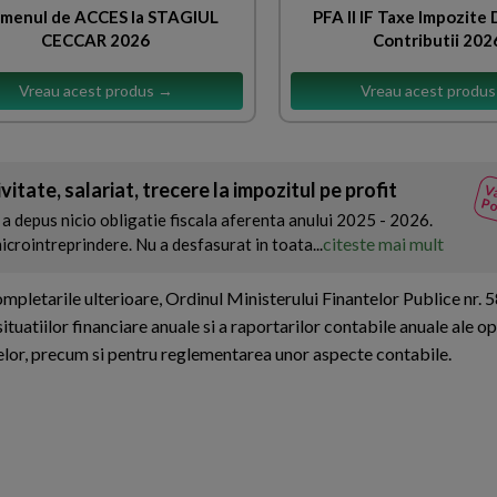
menul de ACCES la STAGIUL
PFA II IF Taxe Impozite
CECCAR 2026
Contributii 202
Vreau acest produs →
Vreau acest produ
itate, salariat, trecere la impozitul pe profit
Va
Po
 a depus nicio obligatie fiscala aferenta anului 2025 - 2026.
citeste mai mult
microintreprindere. Nu a desfasurat in toata...
mpletarile ulterioare, Ordinul Ministerului Finantelor Publice nr. 
tuatiilor financiare anuale si a raportarilor contabile anuale ale o
ntelor, precum si pentru reglementarea unor aspecte contabile.