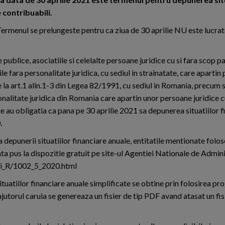
 contribuabili.
ermenul se prelungeste pentru ca ziua de 30 aprilie NU este lucra
le publice, asociatiile si celelalte persoane juridice cu si fara scop p
le fara personalitate juridica, cu sediul in strainatate, care apartin
 la art.1 alin.1-3 din Legea 82/1991, cu sediul in Romania, precum s
nalitate juridica din Romania care apartin unor persoane juridice cu
e au obligatia ca pana pe 30 aprilie 2021 sa depunerea situatiilor f
.
a depunerii situatiilor financiare anuale, entitatile mentionate fol
ta pus la dispozitie gratuit pe site-ul Agentiei Nationale de Admin
atii_R/1002_5_2020.html
 situatiilor financiare anuale simplificate se obtine prin folosirea p
jutorul caruia se genereaza un fisier de tip PDF avand atasat un fisi