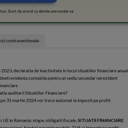
ton. Sunt de acord ca datele personale sa
zi contraventionale
023, declaratia de inactivitate in locul situatiilor financiare anua
a tineti evidenta contabila pentru un sediu secundar nerezident
financiare
ia auditarii Situatiilor Financiare?
pe 31 martie 2024 vor trece automat la impozit pe profit
 UE in Romania: etape, obligatii fiscale,
SITUATII FINANCIARE
ponsorizari, fonduri nerambursabile, TVA si impozit pe profit