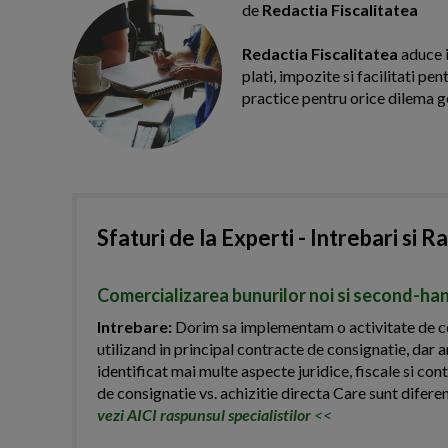
de
Redactia Fiscalitatea
Redactia Fiscalitatea
aduce i
plati, impozite si facilitati pe
practice pentru orice dilema g
Sfaturi de la Experti - Intrebari si R
Comercializarea bunurilor noi si second-han
Intrebare:
Dorim sa implementam o activitate de com
utilizand in principal contracte de consignatie, dar a
identificat mai multe aspecte juridice, fiscale si c
de consignatie vs. achizitie directa Care sunt diferent
vezi AICI raspunsul specialistilor
<<