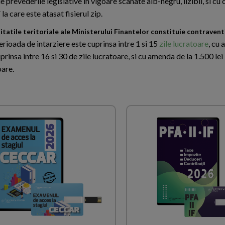
prevederile legislative in vigoare scanate alb-negru, lizibil, si cu 
la care este atasat fisierul zip.
itatile teritoriale ale Ministerului Finantelor constituie contraventi
perioada de intarziere este cuprinsa intre 1 si 15
zile lucratoare
, cu
prinsa intre 16 si 30 de zile lucratoare, si cu amenda de la 1.500 lei l
oare.