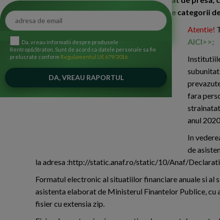
financiare pe anul 2020 pentru anumite categorii de
Atentie!
T
AICI>>;
Da, vreau informatii despre produsele
Rentrop&Straton. Sunt de acord ca datele personale sa fie
prelucrate conform
Regulamentul UE 679/2016
Institutii
subunitati
prevazute
fara perso
strainatat
anul 2020
In vedere
de asisten
la adresa :http://static.anaf.ro/static/10/Anaf/Declar
Formatul electronic al situatiilor financiare anuale si al
asistenta elaborat de Ministerul Finantelor Publice, cu a
fisier cu extensia zip.