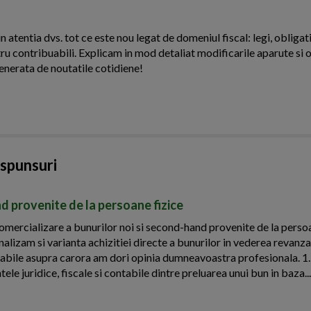
n atentia dvs. tot ce este nou legat de domeniul fiscal: legi, obligati
ntru contribuabili. Explicam in mod detaliat modificarile aparute si o
enerata de noutatile cotidiene!
aspunsuri
d provenite de la persoane fizice
ercializare a bunurilor noi si second-hand provenite de la persoa
nalizam si varianta achizitiei directe a bunurilor in vederea revanza
ontabile asupra carora am dori opinia dumneavoastra profesionala. 1
ele juridice, fiscale si contabile dintre preluarea unui bun in baza...