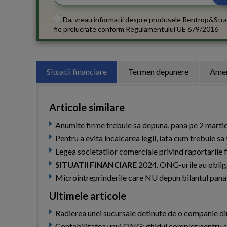
Da, vreau informatii despre produsele Rentrop&Stra
fie prelucrate conform
Regulamentului UE 679/2016
Situatii financiare
Termen depunere
Amen
Articole similare
Anumite firme trebuie sa depuna, pana pe 2 martie 2
Pentru a evita incalcarea legii, iata cum trebuie s
Legea societatilor comerciale privind raportarile 
SITUATII FINANCIARE
2024. ONG-urile au obligat
Microintreprinderile care NU depun bilantul pana 
Ultimele articole
Radierea unei sucursale detinute de o companie din
Contabilitatea unui ONG: ghidul complet pentru s