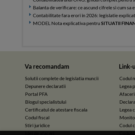
Balanta de verificare: ce ascund cifrele si cum sa ev
Contabilitate fara erori in 2026: legislatie expli
MODEL Nota explicativa pentru
SITUATII FINA
Va recomandam
Link-u
Solutii complete de legislatia muncii
Codul m
Depunere declaratii
Legea p
Portal PFA
Afaceri
Blogul specialistului
Declarat
Certificatul de atestare fiscala
Legea c
Codul fiscal
Monitor
Stiri juridice
Codul ci
Idei de afaceri
Codul p