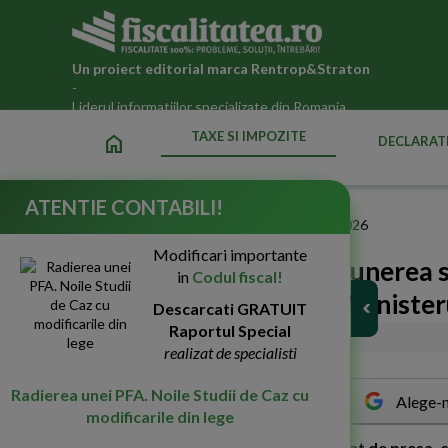
Un proiect editorial marca
Rentrop&Straton
-
Liderul informatiilor specializate din Romania
TAXE SI IMPOZITE
home
DECLARATI
ATENTIE CONTABILI!
Fiscalitatea.ro
»
Taxe si impozite datorate statului in 2026
Modificari importante
Sanctiuni privind nedepunerea si
in
Codul fiscal!
unitatile teritoriale ale Ministe
Descarcati GRATUIT
Raportul Special
27-Apr-2021
5312
realizat de specialisti
Radierea unei PFA. Noile Studii de Caz cu
Alege-n
modificarile din lege
F
iscul reaminteste, printr-un comunicat de presa, 