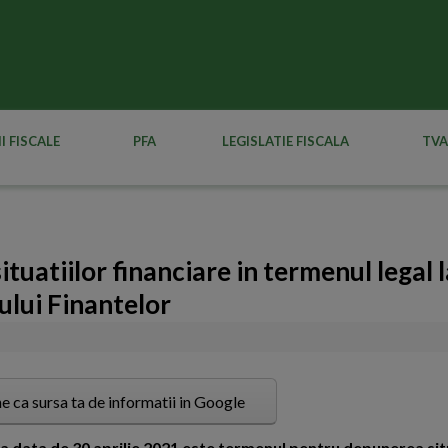
I FISCALE
PFA
LEGISLATIE FISCALA
TVA
tuatiilor financiare in termenul legal l
rului Finantelor
e ca sursa ta de informatii in Google
ca data de 30 aprilie 2021 este termenul pentru depunerea sit