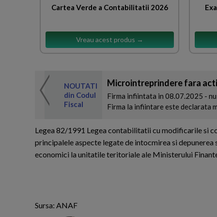
Cartea Verde a Contabilitatii 2026
Exa
Vreau acest produs →
Microintreprindere fara activ
 de expertul
NOUTATI
odul Fiscal
din Codul
Firma infiintata in 08.07.2025 - nu
Fiscal
Firma la infiintare este declarata 
Legea 82/1991 Legea contabilitatii cu modificarile si co
principalele aspecte legate de intocmirea si depunerea si
economici la unitatile teritoriale ale Ministerului Fina
Sursa: ANAF