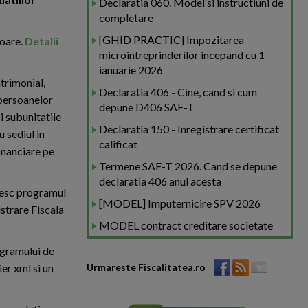
Declaratia 060. Model si instructiuni de
completare
[GHID PRACTIC] Impozitarea
toare.
Detalii
microintreprinderilor incepand cu 1
ianuarie 2026
atrimonial,
Declaratia 406 - Cine, cand si cum
 persoanelor
depune D406 SAF-T
i subunitatile
Declaratia 150 - Inregistrare certificat
 sediul in
calificat
inanciare pe
Termene SAF-T 2026. Cand se depune
declaratia 406 anul acesta
osesc programul
[MODEL] Imputernicire SPV 2026
istrare Fiscala
MODEL contract creditare societate
rogramului de
er xml si un
Urmareste Fiscalitatea.ro