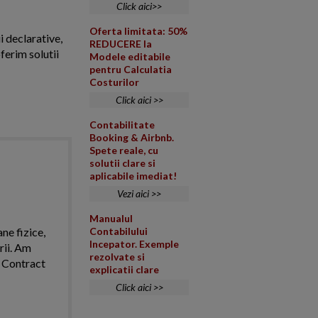
Click aici>>
Oferta limitata: 50%
i declarative,
REDUCERE la
ferim solutii
Modele editabile
pentru Calculatia
Costurilor
Click aici >>
Contabilitate
Booking & Airbnb.
Spete reale, cu
solutii clare si
aplicabile imediat!
Vezi aici >>
Manualul
ne fizice,
Contabilului
Incepator. Exemple
rii. Am
rezolvate si
. Contract
explicatii clare
Click aici >>