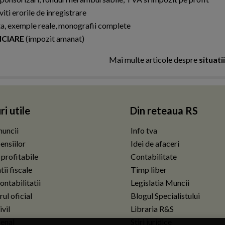
iti erorile de inregistrare
cata, exemple reale, monografii complete
NCIARE
(impozit amanat)
Mai multe articole despre
situati
ri utile
Din reteaua RS
uncii
Info tva
ensiilor
Idei de afaceri
 profitabile
Contabilitate
ii fiscale
Timp liber
ontabilitatii
Legislatia Muncii
ul oficial
Blogul Specialistului
vil
Libraria R&S
enal
Stiri juridice