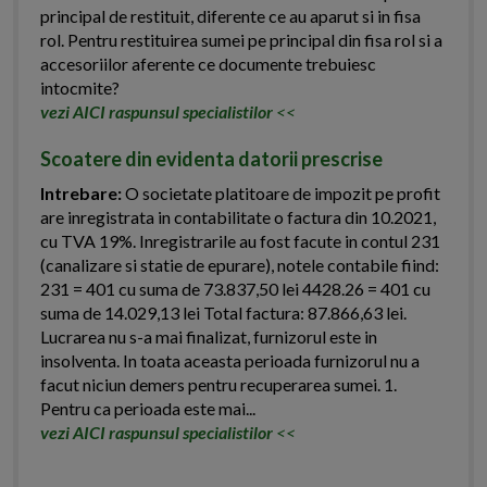
principal de restituit, diferente ce au aparut si in fisa
rol. Pentru restituirea sumei pe principal din fisa rol si a
accesoriilor aferente ce documente trebuiesc
intocmite?
vezi AICI raspunsul specialistilor
<<
Scoatere din evidenta datorii prescrise
Intrebare:
O societate platitoare de impozit pe profit
are inregistrata in contabilitate o factura din 10.2021,
cu TVA 19%. Inregistrarile au fost facute in contul 231
(canalizare si statie de epurare), notele contabile fiind:
231 = 401 cu suma de 73.837,50 lei 4428.26 = 401 cu
suma de 14.029,13 lei Total factura: 87.866,63 lei.
Lucrarea nu s-a mai finalizat, furnizorul este in
insolventa. In toata aceasta perioada furnizorul nu a
facut niciun demers pentru recuperarea sumei. 1.
Pentru ca perioada este mai...
vezi AICI raspunsul specialistilor
<<