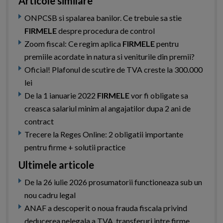
Articole similare
ONPCSB si spalarea banilor. Ce trebuie sa stie
FIRMELE
despre procedura de control
Zoom fiscal: Ce regim aplica
FIRMELE
pentru
premiile acordate in natura si veniturile din premii?
Oficial! Plafonul de scutire de TVA creste la 300.000
lei
De la 1 ianuarie 2022
FIRMELE
vor fi obligate sa
creasca salariul minim al angajatilor dupa 2 ani de
contract
Trecere la Reges Online: 2 obligatii importante
pentru firme + solutii practice
Ultimele articole
De la 26 iulie 2026 prosumatorii functioneaza sub un
nou cadru legal
ANAF a descoperit o noua frauda fiscala privind
deducerea nelegala a TVA, transferuri intre firme