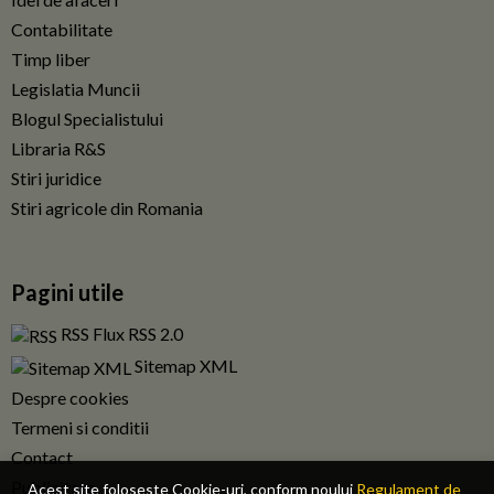
Contabilitate
Timp liber
Legislatia Muncii
Blogul Specialistului
Libraria R&S
Stiri juridice
Stiri agricole din Romania
Pagini utile
RSS Flux RSS 2.0
Sitemap XML
Despre cookies
Termeni si conditii
Contact
Publicitate
Acest site foloseste Cookie-uri, conform noului
Regulament de