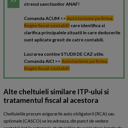
stresul sanctiunilor ANAF!
Comanda ACUM >>
Autoturisme pe firma.
Regim fiscal-contabil!
care identifica si
clarifica principalele situatii in care deducerile
sunt aplicate gresit de catre contabili.
Lucrarea contine STUDII DE CAZ utile.
Comanda AICI >>
Autoturisme pe firma.
Regim fiscal-contabil!
Alte cheltuieli similare ITP-ului si
tratamentul fiscal al acestora
C
heltuielile precum asigurarile auto obligatorii (RCA) sau
optionale (CASCO) se incadreaza, din punct de vedere
contabil, tot la categoria cheltuielilor de exploatare legate de