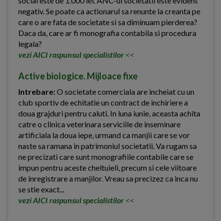
social este de 1.000 lei. ANC-ul societatii este evident
negativ. Se poate ca actionarul sa renunte la creanta pe
care o are fata de societate si sa diminuam pierderea?
Daca da, care ar fi monografia contabila si procedura
legala?
vezi AICI raspunsul specialistilor
<<
Active biologice. Mijloace fixe
Intrebare:
O societate comerciala are incheiat cu un
club sportiv de echitatie un contract de inchiriere a
doua grajduri pentru caluti. In luna iunie, aceasta achita
catre o clinica veterinara serviciile de inseminare
artificiala la doua iepe, urmand ca manjii care se vor
naste sa ramana in patrimoniul societatii. Va rugam sa
ne precizati care sunt monografiile contabile care se
impun pentru aceste cheltuieli, precum si cele viitoare
de inregistrare a manjilor. Vreau sa precizez ca inca nu
se stie exact...
vezi AICI raspunsul specialistilor
<<