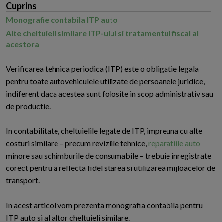
Cuprins
Monografie contabila ITP auto
Alte cheltuieli similare ITP-ului si tratamentul fiscal al
acestora
V
erificarea tehnica periodica (ITP) este o obligatie legala
pentru toate autovehiculele utilizate de persoanele juridice,
indiferent daca acestea sunt folosite in scop administrativ sau
de productie.
In contabilitate, cheltuielile legate de ITP, impreuna cu alte
costuri similare – precum reviziile tehnice,
reparatiile auto
minore sau schimburile de consumabile – trebuie inregistrate
corect pentru a reflecta fidel starea si utilizarea mijloacelor de
transport.
In acest articol vom prezenta monografia contabila pentru
ITP auto si al altor cheltuieli similare.