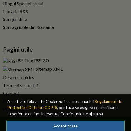
Blogul Specialistului
Libraria R&S
Stiri juridice
Stiri agricole din Romania
Pagini utile
RSS Flux RSS 2.0
Sitemap XML
Despre cookies
Termeni si conditii
Contact
Publicitate
Acest site foloseste Cookie-uri, conform noului
Regulament de
Protectie a Datelor (GDPR)
, pentru a va asigura cea mai buna
Privacy policy RO
experienta online. In esenta, Cookie-urile ne ajuta sa
imbunatatim continutul de pe site, oferindu-va dvs., cititorul, o
© 2026 Fiscalitatea.ro. Toate drepturile rezervate.
experienta online personalizata si mult mai rapida. Ele sunt
Accept toate