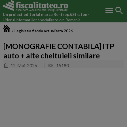
menu
search
Un proiect editorial marca
Rentrop&Straton
-
Liderul informatiilor specializate din Romania
Fiscalitatea.ro
»
Legislatia fiscala actualizata 2026
[MONOGRAFIE CONTABILA] ITP
auto + alte cheltuieli similare
12-Mai-2026
15180