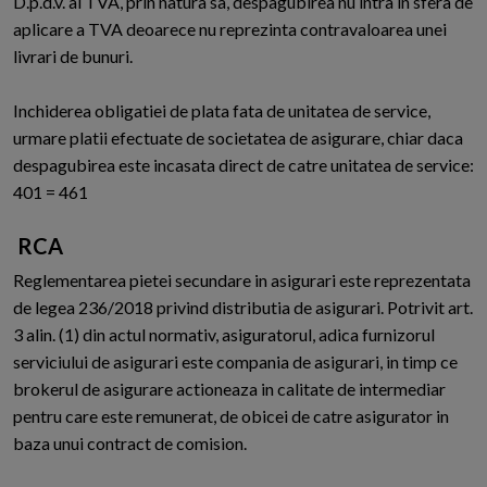
D.p.d.v. al TVA, prin natura sa, despagubirea nu intra in sfera de
aplicare a TVA deoarece nu reprezinta contravaloarea unei
livrari de bunuri.
Inchiderea obligatiei de plata fata de unitatea de service,
urmare platii efectuate de societatea de asigurare, chiar daca
despagubirea este incasata direct de catre unitatea de service:
401 = 461
RCA
Reglementarea pietei secundare in asigurari este reprezentata
de legea 236/2018 privind distributia de asigurari. Potrivit art.
3 alin. (1) din actul normativ, asiguratorul, adica furnizorul
serviciului de asigurari este compania de asigurari, in timp ce
brokerul de asigurare actioneaza in calitate de intermediar
pentru care este remunerat, de obicei de catre asigurator in
baza unui contract de comision.