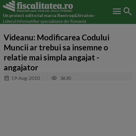
menu
search
Un proiect editorial marca
Rentrop&Straton
-
Liderul informatiilor specializate din Romania
Videanu: Modificarea Codului
Muncii ar trebui sa insemne o
relatie mai simpla angajat -
angajator
19-Aug-2010
3630