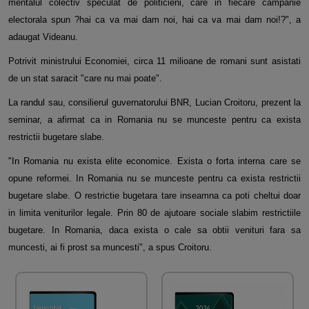
mentalul colectiv speculat de politicieni, care in fiecare campanie
electorala spun ?hai ca va mai dam noi, hai ca va mai dam noi!?", a
adaugat Videanu.
Potrivit ministrului Economiei, circa 11 milioane de romani sunt asistati
de un stat saracit "care nu mai poate".
La randul sau, consilierul guvernatorului BNR, Lucian Croitoru, prezent la
seminar, a afirmat ca in Romania nu se munceste pentru ca exista
restrictii bugetare slabe.
"In Romania nu exista elite economice. Exista o forta interna care se
opune reformei. In Romania nu se munceste pentru ca exista restrictii
bugetare slabe. O restrictie bugetara tare inseamna ca poti cheltui doar
in limita veniturilor legale. Prin 80 de ajutoare sociale slabim restrictiile
bugetare. In Romania, daca exista o cale sa obtii venituri fara sa
muncesti, ai fi prost sa muncesti", a spus Croitoru.