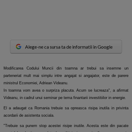
Alege-ne ca sursa ta de informatii in Google
M
odificarea Codului Muncii din toamna ar trebui sa insemne un
parteneriat mult mai simplu intre angajat si angajator, este de parere
ministrul Economiei, Adriean Videanu.
In toamna vom avea o surpriza placuta. Acum se lucreaza", a afirmat
Videanu, in cadrul unui seminar pe tema finantarii investitiilor in energie.
El a adaugat ca Romania trebuie sa opreasca risipa inutila in privinta
acordarii de asistenta sociala.
"Trebuie sa punem stop acestei risipe inutile. Acesta este din pacate