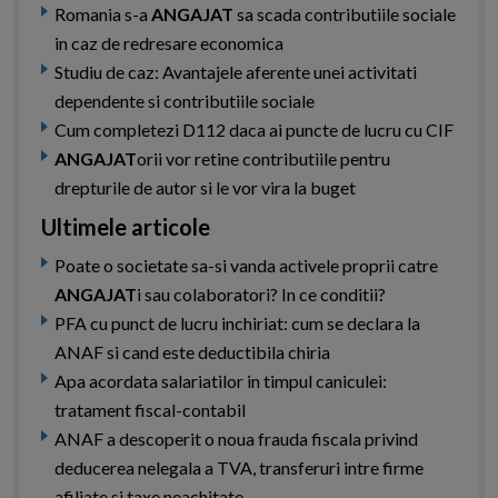
Romania s-a
ANGAJAT
sa scada contributiile sociale
in caz de redresare economica
Studiu de caz: Avantajele aferente unei activitati
dependente si contributiile sociale
Cum completezi D112 daca ai puncte de lucru cu CIF
ANGAJAT
orii vor retine contributiile pentru
drepturile de autor si le vor vira la buget
Ultimele articole
Poate o societate sa-si vanda activele proprii catre
ANGAJAT
i sau colaboratori? In ce conditii?
PFA cu punct de lucru inchiriat: cum se declara la
ANAF si cand este deductibila chiria
Apa acordata salariatilor in timpul caniculei:
tratament fiscal-contabil
ANAF a descoperit o noua frauda fiscala privind
deducerea nelegala a TVA, transferuri intre firme
afiliate si taxe neachitate