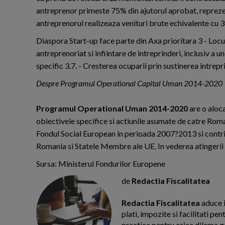
antreprenor primeste 75% din ajutorul aprobat, reprezen
antreprenorul realizeaza venituri brute echivalente cu 
Diaspora Start-up face parte din Axa prioritara 3 - Locuri
antreprenoriat si infiintare de intreprinderi, inclusiv a u
specific 3.7. - Cresterea ocuparii prin sustinerea intrepr
Despre Programul Operational Capital Uman 2014-2020
Programul Operational Uman 2014-2020
are o aloca
obiectivele specifice si actiunile asumate de catre Roma
Fondul Social European in perioada 2007?2013 si contrib
Romania si Statele Membre ale UE. In vederea atingerii 
Sursa: Ministerul Fondurilor Europene
de
Redactia Fiscalitatea
Redactia Fiscalitatea
aduce i
plati, impozite si facilitati pe
practice pentru orice dilema g