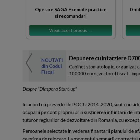
Operare SAGA Exemple practice
Ghid
si recomandari
Vreau acest produs →
Depunere cu intarziere D700
 de expertul
NOUTATI
odul Fiscal
din Codul
Cabinet stomatologic, organizat ca
Fiscal
100000 euro, vectorul fiscal - impoz
Despre "Diaspora Start-up"
In acord cu prevederile POCU 2014-2020, sunt considerat
ocuparii pe cont propriu prin sustinerea infiintarii de in
tuturor regiunilor de dezvoltare din Romania, cu exceptia
Persoanele selectate in vederea finantarii planului de a
ca prima de relocare. La momentul semnarii contractului