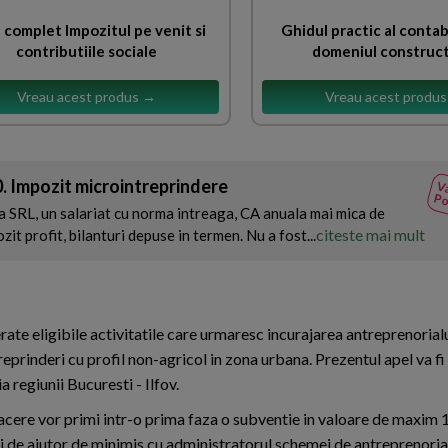
 complet Impozitul pe venit si
Ghidul practic al contab
contributiile sociale
domeniul construct
Vreau acest produs →
Vreau acest produ
. Impozit microintreprindere
Va
Po
 SRL, un salariat cu norma intreaga, CA anuala mai mica de
citeste mai mult
it profit, bilanturi depuse in termen. Nu a fost...
e eligibile activitatile care urmaresc incurajarea antreprenorialul
treprinderi cu profil non-agricol in zona urbana. Prezentul apel va f
 regiunii Bucuresti - Ilfov.
facere vor primi intr-o prima faza o subventie in valoare de maxim 
 de ajutor de minimis cu administratorul schemei de antreprenoriat