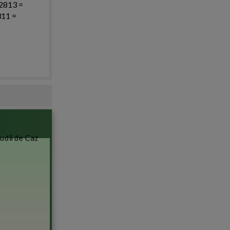
 2813 =
311 =