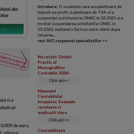
Intrebare:
O societate care era platitoare de
ilului din
impozit pe profit si platitoare de TVA si-a
iilor
suspendat activitatea la ONRC in 03.2025 si a
incetat suspendarea activitatii la ONRC in
s →
03.2026, emitand o factura catre client dupa
reluarea...
vezi AICI raspunsul specialistilor <<
Monografie contabila si 
lidat de expertul
Nu ratati: Ghidul
NOUTATI
rtal Codul Fiscal
Practic al
din Codul
Societate cu activitate lucrari
Monografiilor
Fiscal
contabilitate cheltuielile legat
Contabile 2026!
Click aici>>
Manualul
Contabilului
ui si a
Incepator. Exemple
i dedicat
rezolvate si
explicatii clare
Click aici >>
10.000 de euro,
Contabilitate
, viitorul