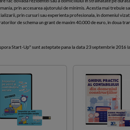
re fac dovada rezidentei sau a domiciliului in strainatate pe durata
Romania, prin accesarea ajutorului de minimis. Acestia mai trebuie 
alizarii, prin cursuri sau experienta profesionala, in domeniul vizat
ratorilor de schema un grant de maxim 40.000 de euro, in doua tran
spora Start-Up" sunt asteptate pana la data 23 septembrie 2016 la