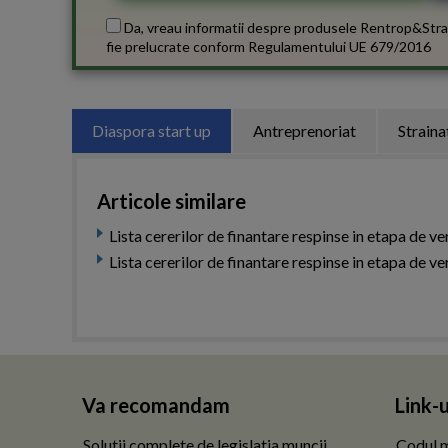
Da, vreau informatii despre produsele Rentrop&Stra
fie prelucrate conform
Regulamentului UE 679/2016
Diaspora start up
Antreprenoriat
Straina
Articole similare
Lista cererilor de finantare respinse in etapa de ver
Lista cererilor de finantare respinse in etapa de ver
Va recomandam
Link-u
Solutii complete de legislatia muncii
Codul m