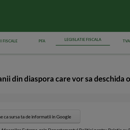
LEGISLATIE FISCALA
I FISCALE
PFA
TVA
nii din diaspora care vor sa deschida 
e ca sursa ta de informatii in Google
 Afacerilor Externe, prin Departamentul Politici pentru Relatia cu