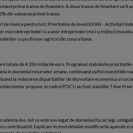
tand prima transa de finantare. A doua transa de finantare va fi 
30% din valoarea primei transe.
 de munca pentru toti, Prioritatea de investitii 8iii - Activitati in
nor microintreprinderi si a unor intreprinderi mici si mijlocii inovat
inderilor cu profil non-agricol din zona urbana.
re totala de 4,326 miliarde euro. Programul stabileste prioritatile d
nia in domeniul resurselor umane, continuand astfel investitiile rea
uind la reducerea disparitatilor de dezvoltare economica si socia
obiectivelor propuse, in cadrul POCU au fost stabilite 7 Axe Priori
n atentia dvs. tot ce este nou legat de domeniul fiscal: legi, obligati
ntru contribuabili. Explicam in mod detaliat modificarile aparute si o
enerata de noutatile cotidiene!