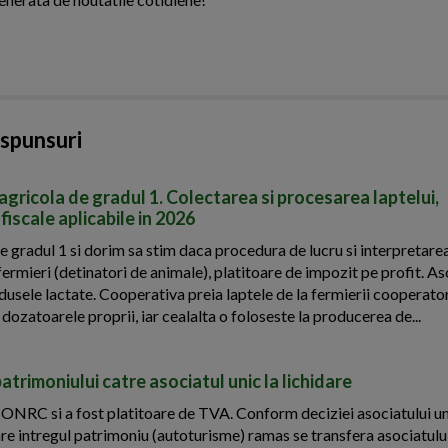
aspunsuri
agricola de gradul 1. Colectarea si procesarea laptelui,
 fiscale aplicabile in 2026
 gradul 1 si dorim sa stim daca procedura de lucru si interpretarea
ermieri (detinatori de animale), platitoare de impozit pe profit. As
dusele lactate. Cooperativa preia laptele de la fermierii cooperator
 dozatoarele proprii, iar cealalta o foloseste la producerea de...
patrimoniului catre asociatul unic la lichidare
 ONRC si a fost platitoare de TVA. Conform deciziei asociatului un
idare intregul patrimoniu (autoturisme) ramas se transfera asociatului