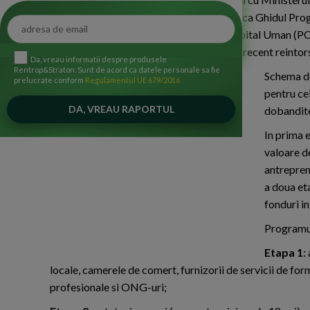
Pretutindeni, lanseaza in consultare publica Ghidul Prog
realizata prin Programul Operational Capital Uman (POC
cetatenilor romani din diaspora si a celor recent reintorsi
Da, vreau informatii despre produsele
Rentrop&Straton. Sunt de acord ca datele personale sa fie
Schema de
prelucrate conform
Regulamentul UE 679/2016
pentru cei
dobandite 
In prima 
valoare d
antrepreno
a doua eta
fonduri i
Programul
Etapa 1
:
locale, camerele de comert, furnizorii de servicii de for
profesionale si ONG-uri;