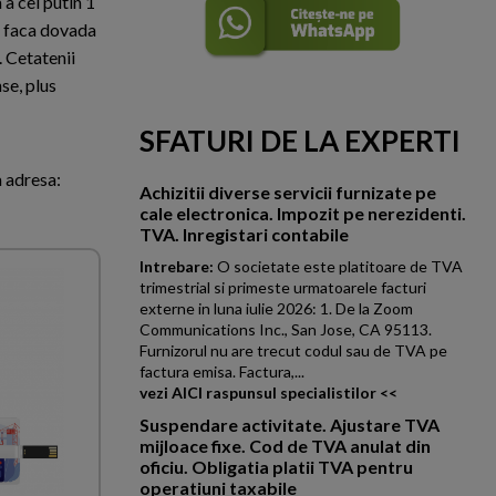
 a cel putin 1
sa faca dovada
. Cetatenii
se, plus
SFATURI DE LA EXPERTI
 adresa:
Achizitii diverse servicii furnizate pe
cale electronica. Impozit pe nerezidenti.
TVA. Inregistari contabile
Intrebare:
O societate este platitoare de TVA
trimestrial si primeste urmatoarele facturi
externe in luna iulie 2026: 1. De la Zoom
Communications Inc., San Jose, CA 95113.
Furnizorul nu are trecut codul sau de TVA pe
factura emisa. Factura,...
vezi AICI raspunsul specialistilor <<
Suspendare activitate. Ajustare TVA
mijloace fixe. Cod de TVA anulat din
oficiu. Obligatia platii TVA pentru
operatiuni taxabile