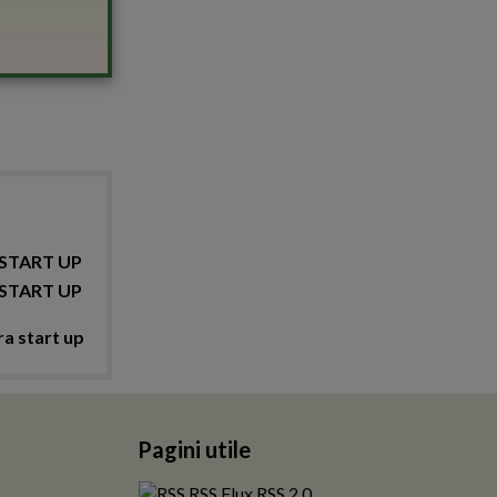
START UP
START UP
a start up
Pagini utile
RSS Flux RSS 2.0