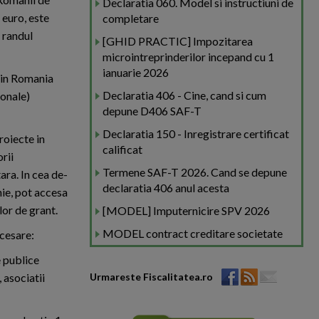
Declaratia 060. Model si instructiuni de
 euro, este
completare
 randul
[GHID PRACTIC] Impozitarea
microintreprinderilor incepand cu 1
ianuarie 2026
 in Romania
Declaratia 406 - Cine, cand si cum
ionale)
depune D406 SAF-T
Declaratia 150 - Inregistrare certificat
roiecte in
calificat
rii
Termene SAF-T 2026. Cand se depune
ara. In cea de-
declaratia 406 anul acesta
nie, pot accesa
or de grant.
[MODEL] Imputernicire SPV 2026
MODEL contract creditare societate
ccesare:
e publice
 asociatii
Urmareste Fiscalitatea.ro