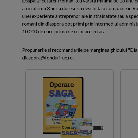
Etapa 2:
cetateni romani (cu varsta minima de 18 ani) ca
an in ultimii 3 ani si doresc sa deschida o companie in 
unei experiente antreprenoriale in strainatate sau a speci
romani din diaspora pot primi prin intermediul administ
10.000 de euro prima de relocare in tara.
Propunerile si recomandarile pe marginea ghidului "Dia
diaspora@fonduri-ue.ro.