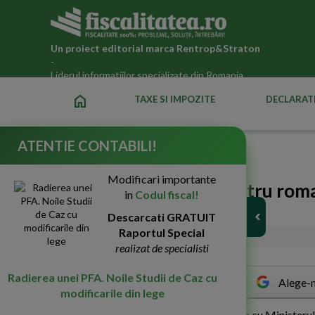
Un proiect editorial marca
Rentrop&Straton
-
Liderul informatiilor specializate din Romania
home
TAXE SI IMPOZITE
DECLARATI
ATENTIE CONTABILI!
Fiscalitatea.ro
»
Legislatia fiscala actualizata 2026
Modificari importante
30 milioane de euro pentru roma
in
Codul fiscal!
in tara
Descarcati GRATUIT
Raportul Special
13-Sep-2016
2767
realizat de specialisti
Radierea unei PFA. Noile Studii de Caz cu
Alege-n
modificarile din lege
M
inisterul Fondurilor Europene, impreuna cu Ministerul