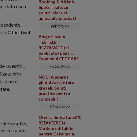
Booking & Airbnb.
acordata daca
Spete reale, cu
solutii clare si
aplicabile imediat!
dependente,
Vezi aici >>
oare, Obiectivul
Alegeti acum
TESTELE
REZOLVATE (si
explicate) pentru
Examenul CECCAR!
e investitii,
>>Detalii aici
lizate prin
NOU: A aparut
la dintre
ghidul Accize fara
greseli. Solutii
tare.
practice pentru
contabili!
Click aici >>
Oferta limitata: 50%
REDUCERE la
i declarative,
Modele editabile
ferim solutii
pentru Calculatia