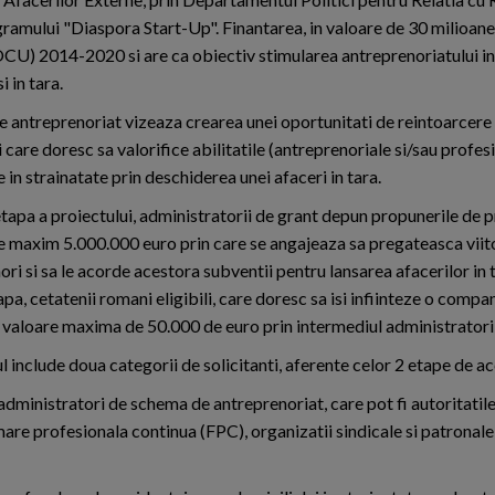
ramului "Diaspora Start-Up". Finantarea, in valoare de 30 milioane
U) 2014-2020 si are ca obiectiv stimularea antreprenoriatului in
 in tara.
 antreprenoriat vizeaza crearea unei oportunitati de reintoarcere
 care doresc sa valorifice abilitatile (antreprenoriale si/sau profes
in strainatate prin deschiderea unei afaceri in tara.
etapa a proiectului, administratorii de grant depun propunerile de p
e maxim 5.000.000 euro prin care se angajeaza sa pregateasca viito
ri si sa le acorde acestora subventii pentru lansarea afacerilor in t
pa, cetatenii romani eligibili, care doresc sa isi infiinteze o compa
n valoare maxima de 50.000 de euro prin intermediul administratoril
 include doua categorii de solicitanti, aferente celor 2 etape de a
 administratori de schema de antreprenoriat, care pot fi autoritatil
mare profesionala continua (FPC), organizatii sindicale si patronale,