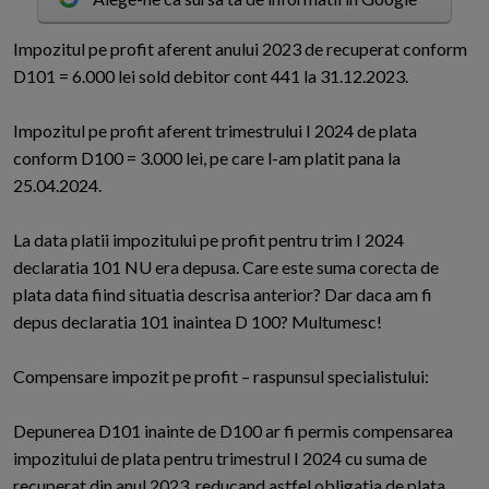
I
mpozitul pe profit aferent anului 2023 de recuperat conform
D101 = 6.000 lei sold debitor cont 441 la 31.12.2023.
Impozitul pe profit aferent trimestrului I 2024 de plata
conform D100 = 3.000 lei, pe care l-am platit pana la
25.04.2024.
La data platii impozitului pe profit pentru trim I 2024
declaratia 101 NU era depusa. Care este suma corecta de
plata data fiind situatia descrisa anterior? Dar daca am fi
depus declaratia 101 inaintea D 100? Multumesc!
Compensare impozit pe profit – raspunsul specialistului:
Depunerea D101 inainte de D100 ar fi permis compensarea
impozitului de plata pentru trimestrul I 2024 cu suma de
recuperat din anul 2023, reducand astfel obligatia de plata