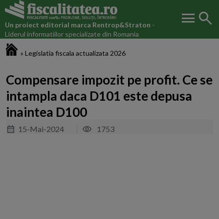
menu
search
Un proiect editorial marca
Rentrop&Straton
-
Liderul informatiilor specializate din Romania
Fiscalitatea.ro
»
Legislatia fiscala actualizata 2026
Compensare impozit pe profit. Ce se
intampla daca D101 este depusa
inaintea D100
15-Mai-2024
1753