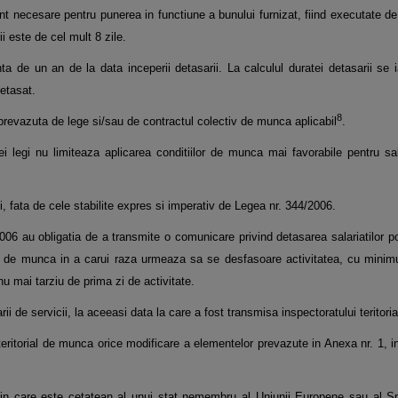
unt necesare pentru punerea in functiune a bunului furnizat,
fiind executate de 
ii
este de cel mult 8 zile.
nta de un an de la data inceperii
detasarii. La calculul duratei detasarii se 
etasat.
8
 prevazuta de lege si/sau de
contractul colectiv de munca aplicabil
.
i legi nu limiteaza aplicarea conditiilor
de munca mai favorabile pentru sala
i, fata de cele stabilite expres si imperativ de Legea nr. 344/2006.
/2006 au obligatia de a transmite o
comunicare privind detasarea salariatilor po
rial de munca in a carui raza urmeaza sa se desfasoare activitatea, cu min
r nu mai tarziu de prima zi
de activitate.
ii de servicii, la
aceeasi data la care a fost transmisa inspectoratului teritor
teritorial de munca orice modificare a
elementelor prevazute in Anexa nr. 1, i
ain care este cetatean al unui stat
nemembru al Uniunii Europene sau al Sp