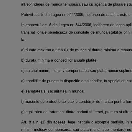
intreprinderea de munca temporara sau cu
agentia de plasare str
Potrivit art. 5 din Legea nr. 344/2006, notiunea de salariat este 
In contextul art. 6 din Legea nr. 344/2006, indiferent de legea apl
transnat ionale beneficiaza de conditiile de
munca stabilite prin 
la:
a) durata maxima a timpului de munca si durata minima a repausu
b) durata minima a concediilor anuale platite;
c) salariul minim, inclusiv compensarea sau plata muncii suplime
d) conditiile de punere la dispozitie a salariatilor, in special de c
e) sanatatea si securitatea in munca;
f) masurile de protectie aplicabile conditiilor de munca pentru fe
g) egalitatea de tratament dintre barbati si femei, precum si alte 
Art. 8 alin. (1) din aceeasi lege instituie o exceptie partiala, in 
minim, inclusiv compensarea sau plata muncii
suplimentare) nu