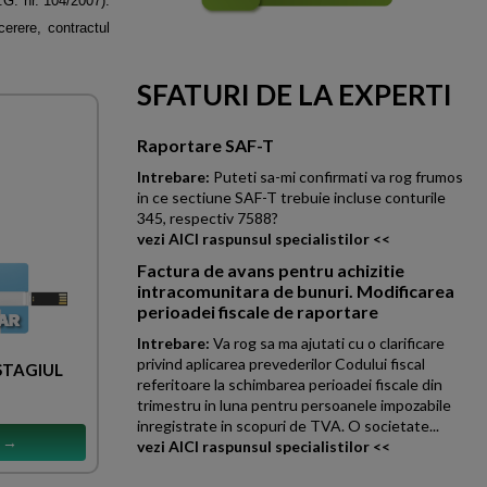
H.G.
nr. 104/2007).
cerere, contractul
SFATURI DE LA EXPERTI
Raportare SAF-T
Intrebare:
Puteti sa-mi confirmati va rog frumos
in ce sectiune SAF-T trebuie incluse conturile
345, respectiv 7588?
vezi AICI raspunsul specialistilor <<
Factura de avans pentru achizitie
intracomunitara de bunuri. Modificarea
perioadei fiscale de raportare
Intrebare:
Va rog sa ma ajutati cu o clarificare
privind aplicarea prevederilor Codului fiscal
 STAGIUL
referitoare la schimbarea perioadei fiscale din
trimestru in luna pentru persoanele impozabile
inregistrate in scopuri de TVA. O societate...
s →
vezi AICI raspunsul specialistilor <<