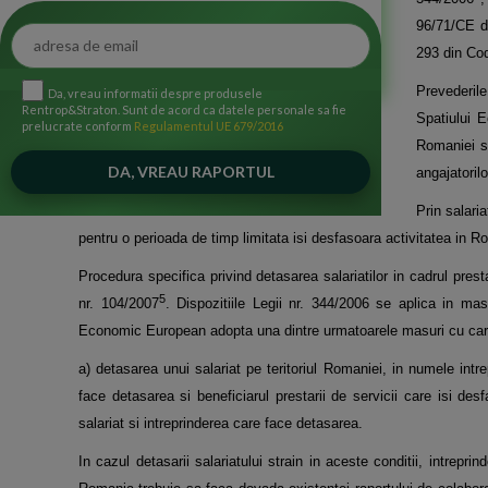
96/71/CE di
293 din Co
Prevederile
Da, vreau informatii despre produsele
Rentrop&Straton. Sunt de acord ca datele personale sa fie
Spatiului E
prelucrate conform
Regulamentul UE 679/2016
Romaniei sa
angajatoril
Prin salari
pentru o perioada de timp limitata isi desfasoara activitatea in R
Procedura specifica privind detasarea salariatilor in cadrul prest
5
nr. 104/2007
. Dispozitiile Legii nr.
344/2006 se aplica in masu
Economic European adopta una dintre urmatoarele masuri cu cara
a) detasarea unui salariat pe teritoriul Romaniei, in numele intr
face detasarea si beneficiarul prestarii de
servicii care isi de
salariat si intreprinderea care face detasarea.
In cazul detasarii salariatului strain in aceste conditii, intrepr