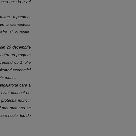
unca unic la nivel
ruirea, repararea,
tare a elementelor
sire si curatare,
7 din 20 decembrie
 pentru un
program
cepand cu 1 iulie
dicatori economici
atii muncii
 angajatorul care a
a
nivel national nr.
i protectia muncii,
ri mai mari sau se
toare noului loc de