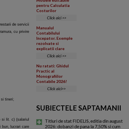
Modele editabile
pentru Calculatia
Costurilor
Click aici >>
estarii de servicii
Manualul
ramura, cu privire
Contabilului
Incepator. Exemple
rezolvate si
explicatii clare
Click aici >>
Nu ratati: Ghidul
Practic al
Monografiilor
Contabile 2026!
Click aici>>
i tineri;
SUBIECTELE SAPTAMANII
i lit. c) (salariul
Titluri de stat FIDELIS, editia din august
2026: dobanzi de pana la 7,50% si cum
i bun, lucrari care