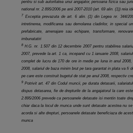
pentru si sub autoritatea unui
angajator, persoana fizica sau jur
national nr. 2.895/2006 pe anii 2007-2010 (art. 69 alin. (1)) reia i
7
Exceptia prevazuta de art. 6 alin. (1) din Legea nr. 344/200
intretinerea, modificarea sau demolarea cladirilor, in
special ur
prefabricate, amenajare sau echipare, transformare, renova
imbunatatiri
8
H.G. nr. 1.507 din 12 decembrie 2007 pentru stabilirea salari
2007, prevede la art. 1 ca, incepand cu 1 ianuarie
2008, salariu
complet de lucru de 170 de ore in medie pe luna in anul 2008, 
2008, salariul de baza minim brut pe tara
garantat in plata va fi d
pe care este construit bugetul de stat pe anul 2008, respectiv c
9
Potrivit art. 47 din Codul muncii, pe durata detasarii, salariatu
dispus detasarea, fie de drepturile de la
angajatorul la care est
2.895/2006 prevede ca persoanele detasate isi mentin toate drep
chiar daca la locul de munca
unde sunt detasate acestea nu se 
acorda si alte drepturi, persoanele detasate beneficiaza de aces
munca