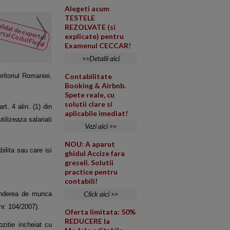
Alegeti acum
TESTELE
Tratamentul contabil si fis
lidat de expertul
REZOLVATE (si
NOUTATI
rtal Codul Fiscal
explicate) pentru
din Codul
Am atasat BALANTA LA 30.06.20
Examenul CECCAR!
Fiscal
preluat atasamentul). Multumes
>>Detalii aici
eritoriul Romaniei,
Contabilitate
Booking & Airbnb.
Spete reale, cu
solutii clare si
art. 4 alin. (1) din
aplicabile imediat!
utilizeaza salariati
Vezi aici >>
NOU: A aparut
bilita sau care isi
ghidul Accize fara
greseli. Solutii
practice pentru
contabili!
Click aici >>
rinderea de munca
 nr.
104/2007).
Oferta limitata: 50%
REDUCERE la
ozitie incheiat cu