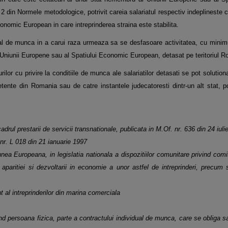
 2 din Normele metodologice, potrivit careia salariatul respectiv
indeplineste c
onomic European in care intreprinderea straina este stabilita.
orial de munca in a carui raza urmeaza sa se
desfasoare activitatea, cu minim
niunii Europene sau al Spatiului Economic European, detasat pe teritoriul R
ilor cu privire la conditiile de munca
ale salariatilor detasati se pot solutio
tente din Romania sau de catre instantele judecatoresti dintr-un alt stat, po
adrul prestarii de servicii
transnationale, publicata in M.Of. nr. 636 din 24 iuli
nr. L 018 din 21 ianuarie 1997
nea Europeana, in legislatia nationala
a dispozitiilor comunitare privind com
paritiei si dezvoltarii in economie a unor astfel de intreprinderi, precum
 al intreprinderilor din marina
comerciala
ind persoana fizica, parte a
contractului individual de munca, care se obliga 