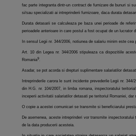
fac parte integranta
dintr-un contract de furnizare de bunuri si s
si/sau specializati ai intreprinderii furnizoare, daca durata detasar
Durata detasarii se calculeaza pe baza unei perioade de referi
perioadele anterioare in care postul a fost
ocupat de un lucrator d
In sensul Legii nr. 344/2006, notiunea de salariu minim este cea
Art. 10 din Legea nr. 344/2006 stipuleaza ca dispozitiile aceste
9
Romania
.
Asadar, se pot acorda si drepturi
suplimentare salariatilor detasat
Intreprinderile carora le sunt incidente prevederile Legii nr. 344
din H.G. nr. 104/2007, in limba romana,
inspectoratului terito
inceperii activitatii salariatilor detasati pe teritoriul Romaniei, da
O copie a acestei comunicari se transmite si beneficiarului prestar
De asemenea, aceste intreprinderi vor transmite inspectoratului 
de la data producerii acesteia.
In situatia in care societatea straina detaseaza un salariat str