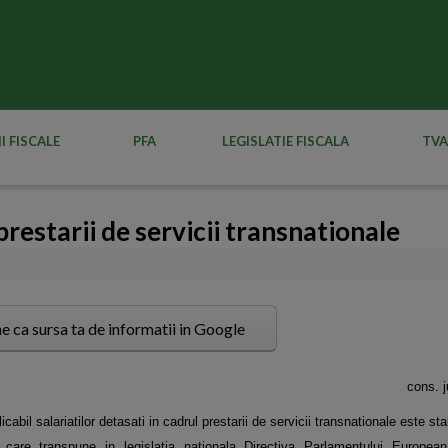
I FISCALE
PFA
LEGISLATIE FISCALA
TVA
prestarii de servicii transnationale
e ca sursa ta de informatii in Google
c
ons. j
cabil salariatilor detasati in cadrul prestarii de servicii transnationale este stab
 care transpune in legislatia nationala Directiva Parlamentului Europe