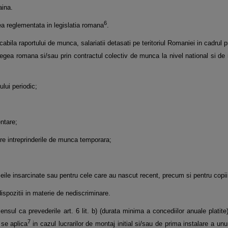
aina.
6
cea reglementata in legislatia romana
.
icabila raportului de munca, salariatii
detasati pe teritoriul Romaniei in cadrul pr
legea romana si/sau prin contractul colectiv de munca la nivel national si de
lui periodic;
ntare;
atre intreprinderile de munca
temporara;
meile insarcinate sau pentru cele care
au nascut recent, precum si pentru copii s
dispozitii in materie de
nediscriminare.
sensul ca prevederile art. 6 lit. b) (durata
minima a concediilor anuale platite) s
7
 se aplica
in cazul lucrarilor de montaj initial si/sau de prima instalare a unu