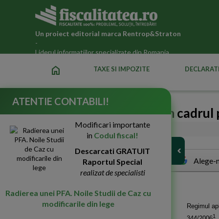
Un proiect editorial marca
Rentrop&Straton
-
Liderul informatiilor specializate din Romania
home
TAXE SI IMPOZITE
DECLARATI
ATENTIE CONTABILI!
Detasarea salariatilor in cadrul 
Modificari importante
21-Aug-2008
6521
in
Codul fiscal!
Descarcati GRATUIT
Alege-n
Raportul Special
realizat de specialisti
Radierea unei PFA. Noile Studii de Caz cu
modificarile din lege
Regimul apli
1
344/2006
,