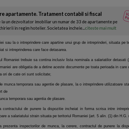
re apartamente. Tratament contabil si fiscal
Va
Po
 la un dezvoltator imobiliar un numar de 33 de apartamente pe
citeste mai mult
chirierii in regim hotelier. Societatea incheie...
niei sau la o intreprindere care apartine
unui grup de intreprinderi, situata pe t
riat si intreprinderea care face detasarea.
iul Romaniei trebuie sa contina inclusiv
lista nominala a salariatilor detasati (
Romaniei are obligatia de a detine aceste documente pe toata perioada in care
a ori de cate ori
sunt solicitate;
re de munca temporara sau agentie de
plasare, la o intreprindere utilizatoare sta
rt de
e munca temporara sau agentia de
plasare.
a contractului de punere la dispozitie
incheiat in forma scrisa intre intrep
oare a salariatului strain situata pe teritoriul Romaniei (art. 5 alin. (1) din H.G.
de a prezenta inspectorilor de munca, la
cerere, contractul de punere la disp