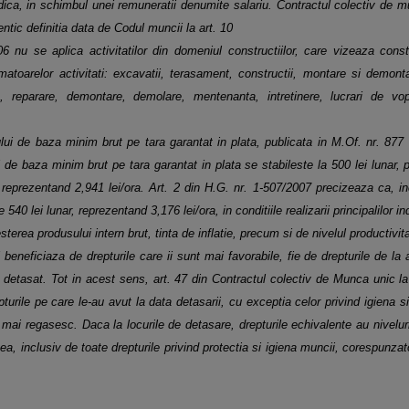
idica, in schimbul unei remuneratii denumite salariu. Contractul
colectiv de m
dentic
definitia data de Codul muncii la art. 10
6 nu se aplica activitatilor din domeniul
constructiilor, care vizeaza const
matoarelor activitati: excavatii, terasament, constructii, montare si demon
re, reparare, demontare, demolare,
mentenanta, intretinere, lucrari de vop
ului de baza minim brut pe tara garantat
in plata, publicata in M.Of. nr. 87
l de baza minim brut pe tara garantat in plata se stabileste la 500 lei lunar,
reprezentand 2,941 lei/ora. Art.
2 din H.G. nr. 1-507/2007 precizeaza ca, in
e 540 lei lunar, reprezentand 3,176 lei/ora, in conditiile realizarii principalilor
in
resterea
produsului intern brut, tinta de inflatie, precum si de nivelul productivit
l beneficiaza de drepturile care ii sunt
mai favorabile, fie de drepturile de la
e detasat. Tot in acest sens, art. 47 din Contractul colectiv de Munca unic l
turile pe care le-au
avut la data detasarii, cu exceptia celor privind igiena s
mai regasesc. Daca la locurile de detasare, drepturile echivalente
au nivelu
tea,
inclusiv de toate drepturile privind protectia si igiena muncii, corespunza