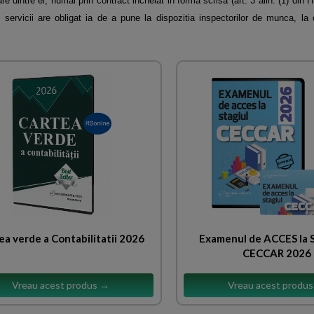
re dintre ei, numai prin contract incheiat in forma scrisa (art. 3 alin. (1) din 
e servicii are obligat ia de
a pune la dispozitia inspectorilor de munca, la 
ea verde a Contabilitatii 2026
Examenul de ACCES la
CECCAR 2026
Vreau acest produs →
Vreau acest produ