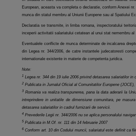
European, aceasta va completa o
declaratie, conform Anexei nr.
munca din statul membru al Uniunii Europene sau al Spatiului
Ec
Declaratia se transmite, in limba romana, inspectoratului terit
inceperii activitatii salariatului cetatean al unui stat
nemembru al U
Eventualele conflicte de munca determinate de incalcarea dreptur
din Legea nr. 344/2006, de catre instantele
judecatoresti compe
internationale existente in materie de competenta juridica.
Note:
1
Legea nr. 344 din 19 iulie 2006 privind detasarea salariatilor in c
2
Publicata in Jurnalul Oficial al Comunitatilor Europene (JOCE), 
3
Romania va realiza transpunerea, pana la data aderarii la Uniu
intreprindere in unitatile de dimensiune
comunitara, pe masura a
detasarea salariatilor in cadrul furnizarii de servicii.
4
Prevederile Legii nr. 344/2006 nu se aplica personalului navigant
5
Publicata in M.Of. nr. 111 din 14 februarie 2007
6
Conform art. 10 din Codului muncii, salariatul este definit ca fi