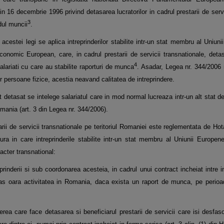
n 16 decembrie 1996 privind detasarea lucratorilor in cadrul prestarii de
serv
3
dul muncii
.
 acestei legi se aplica intreprinderilor stabilite intr-un stat membru al Uniu
conomic European, care, in cadrul prestarii de servicii transnationale, de
4
lariati cu care au stabilite raporturi de munca
. Asadar, Legea nr. 344/2006
or persoane fizice, acestia neavand calitatea de intreprindere.
at detasat se intelege salariatul care in mod normal lucreaza intr-un alt stat
omania (art. 3 din Legea nr.
344/2006).
arii de servicii transnationale pe
teritoriul Romaniei este reglementata de Ho
ra in care intreprinderile stabilite intr-un stat membru al Uniunii Europe
cter transnational:
eprinderii si sub coordonarea acesteia,
in cadrul unui contract incheiat intre 
sfas oara activitatea in Romania, daca exista un raport de munca, pe perio
inderea care face detasarea si beneficiarul
prestarii de servicii care isi desfas