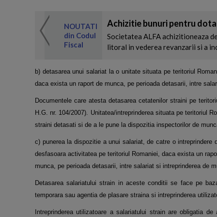
Achizitie bunuri pentru dota
 de expertul
NOUTATI
odul Fiscal
din Codul
Societatea ALFA achizitioneaza de
Fiscal
litoral in vederea revanzarii si a in
b) detasarea unui salariat la o unitate situata pe teritoriul Roma
daca exista un raport de munca, pe perioada
detasarii, intre sala
Documentele care atesta detasarea cetatenilor straini pe teritor
H.G. nr. 104/2007). Unitatea/intreprinderea
situata pe teritoriul 
straini detasati si de a le pune la dispozitia inspectorilor de munc
c) punerea la dispozitie a unui salariat, de catre o intreprinde
desfasoara activitatea pe teritoriul
Romaniei, daca exista un rapo
munca, pe perioada detasarii, intre salariat si intreprinderea d
Detasarea salariatului strain in aceste conditii se face pe baz
temporara sau agentia de plasare straina si
intreprinderea utilizat
Intreprinderea utilizatoare a salariatului strain are obligatia 