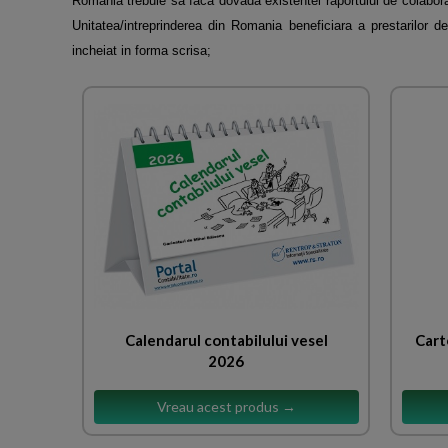
Romania trebuie sa faca dovada existentei
raportului de colabora
Unitatea/intreprinderea din Romania beneficiara a prestarilor d
incheiat in forma scrisa;
Calendarul contabilului vesel
Cart
2026
Vreau acest produs →