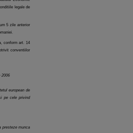
onditiile legale de
um 5 zile anterior
omaniei.
na, conform art. 14
trivit
conventiilor
e 2006
itetul european de
 si pe
cele privind
sa presteze munca