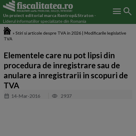
menu
search
Un proiect editorial marca
Rentrop&Straton
-
Liderul informatiilor specializate din Romania
Fiscalitatea.ro
»
Stiri si articole despre TVA in 2026 | Modificarile legislative
TVA
Elementele care nu pot lipsi din
procedura de inregistrare sau de
anulare a inregistrarii in scopuri de
TVA
14-Mar-2016
2937