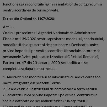
functioneaza in conditiile legii si a unitatilor de cult, precum si
pentru acordarea de burse private.
Extras din Ordinul nr. 1107/2020:
Art. I. -
Ordinul presedintelui Agentiei Nationale de Administrare
Fiscala nr. 139/2020 pentru aprobarea modelului, continutului,
modalitatii de depunere si de gestionare a Declaratiei unice
privind impozitul pe venit si contributiile sociale datorate de
persoanele fizice, publicat in Monitorul Oficial al Romaniei,
Partea I, nr. 47 din 23 ianuarie 2020, se modifica si se
completeaza dupa cum urmeaza:
1. Anexa nr. 1 se modifica si se inlocuieste cu anexa care face
parte integranta din prezentul ordin.
2. La anexa nr. 2 "Instructiuni de completare a formularului
«Declaratie unica privind impozitul pe venit si contributiile
sociale datorate de persoanele fizice»", la capitolul I
"Termenul de depunere a declaratiei", dupa punctul 1 se