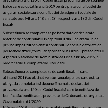
prevazute la art. 120 din Codul fiscal, precum si de persoanele
fizice care au optat in anul 2019 pentru plata contributiei de
asigurari sociale sau a contributiei de asigurari sociale de
sanatate potrivit art. 148 alin. (3), respectiv art. 180 din Codul
fiscal»
Subsectiunea se completeaza pe baza datelor declarate
anterior de contribuabili in capitolul II din Declaratia unica
privind impozitul pe venit si contributiile sociale datorate de
persoanele fizice, formular aprobat prin Ordinul presedintelui
Agentiei Nationale de Administrarea Fiscala nr. 49/2019, cu
modificarile si completarile ulterioare.
Subsectiunea se completeaza de contribuabilii care:
a) in anul 2019 au obtinut venituri anuale pentru care exista
obligatia completarii si depunerii numai a declaratiei
prevazute la art. 120 din Codul fiscal si care beneficiaza de
bonificatia/bonificatiile prevazute de Ordonanta de urgenta a
Guvernului nr. 69/2020;
b) in anul 2019 au optat pentru plata contributiei de asigurari