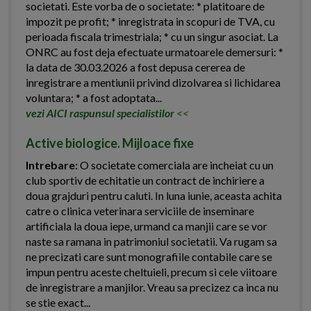
societati. Este vorba de o societate: * platitoare de
impozit pe profit; * inregistrata in scopuri de TVA, cu
perioada fiscala trimestriala; * cu un singur asociat. La
ONRC au fost deja efectuate urmatoarele demersuri: *
la data de 30.03.2026 a fost depusa cererea de
inregistrare a mentiunii privind dizolvarea si lichidarea
voluntara; * a fost adoptata...
vezi AICI raspunsul specialistilor
<<
Active biologice. Mijloace fixe
Intrebare:
O societate comerciala are incheiat cu un
club sportiv de echitatie un contract de inchiriere a
doua grajduri pentru caluti. In luna iunie, aceasta achita
catre o clinica veterinara serviciile de inseminare
artificiala la doua iepe, urmand ca manjii care se vor
naste sa ramana in patrimoniul societatii. Va rugam sa
ne precizati care sunt monografiile contabile care se
impun pentru aceste cheltuieli, precum si cele viitoare
de inregistrare a manjilor. Vreau sa precizez ca inca nu
se stie exact...