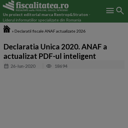
menu
search
Un proiect editorial marca
Rentrop&Straton
-
Liderul informatiilor specializate din Romania
Fiscalitatea.ro
»
Declaratii fiscale ANAF actualizate 2026
Declaratia Unica 2020. ANAF a
actualizat PDF-ul inteligent
26-Iun-2020
18694