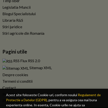
Timp liber
Legislatia Muncii
Blogul Specialistului
Libraria R&S
Stiri juridice
Stiri agricole din Romania
Pagini utile
RSS Flux RSS 2.0
Sitemap XML
Despre cookies
Termeni si conditii
Contact
Publicitate
Acest site foloseste Cookie-uri, conform noului
Regulament de
Protectie a Datelor (GDPR)
, pentru a va asigura cea mai buna
Privacy policy RO
experienta online. In esenta, Cookie-urile ne ajuta sa