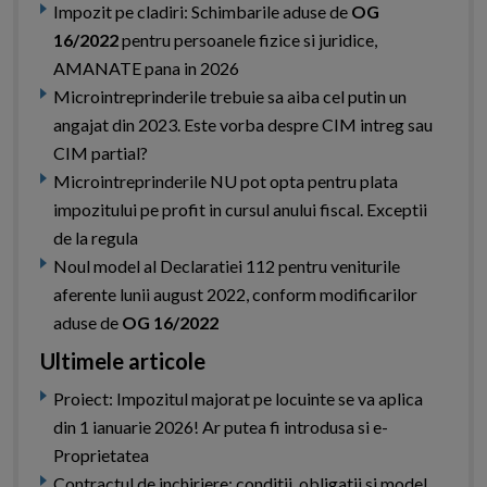
Impozit pe cladiri: Schimbarile aduse de
OG
16/2022
pentru persoanele fizice si juridice,
AMANATE pana in 2026
Microintreprinderile trebuie sa aiba cel putin un
angajat din 2023. Este vorba despre CIM intreg sau
CIM partial?
Microintreprinderile NU pot opta pentru plata
impozitului pe profit in cursul anului fiscal. Exceptii
de la regula
Noul model al Declaratiei 112 pentru veniturile
aferente lunii august 2022, conform modificarilor
aduse de
OG 16/2022
Ultimele articole
Proiect: Impozitul majorat pe locuinte se va aplica
din 1 ianuarie 2026! Ar putea fi introdusa si e-
Proprietatea
Contractul de inchiriere: conditii, obligatii si model