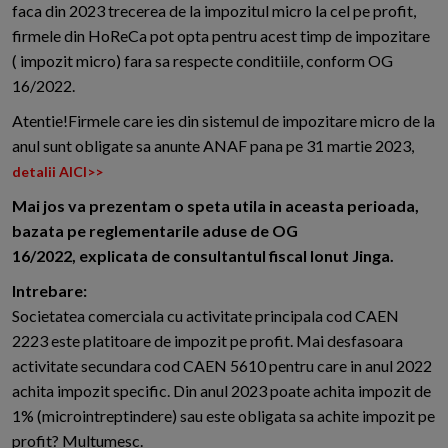
faca din 2023 trecerea de la impozitul micro la cel pe profit,
firmele din HoReCa pot opta pentru acest timp de impozitare
( impozit micro) fara sa respecte conditiile, conform OG
16/2022.
Atentie!Firmele care ies din sistemul de impozitare micro de la
anul sunt obligate sa anunte ANAF pana pe 31 martie 2023,
detalii AICI>>
Mai jos va prezentam o speta utila in aceasta perioada,
bazata pe reglementarile aduse de OG
16/2022, explicata de consultantul fiscal Ionut Jinga.
Intrebare:
Societatea comerciala cu activitate principala cod CAEN
2223 este platitoare de impozit pe profit. Mai desfasoara
activitate secundara cod CAEN 5610 pentru care in anul 2022
achita impozit specific. Din anul 2023 poate achita impozit de
1% (microintreptindere) sau este obligata sa achite impozit pe
profit? Multumesc.