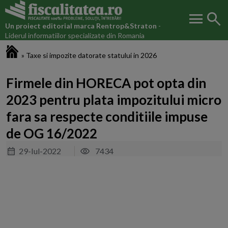
menu
search
Un proiect editorial marca
Rentrop&Straton
-
Liderul informatiilor specializate din Romania
Fiscalitatea.ro
»
Taxe si impozite datorate statului in 2026
Firmele din HORECA pot opta din
2023 pentru plata impozitului micro
fara sa respecte conditiile impuse
de OG 16/2022
29-Iul-2022
7434