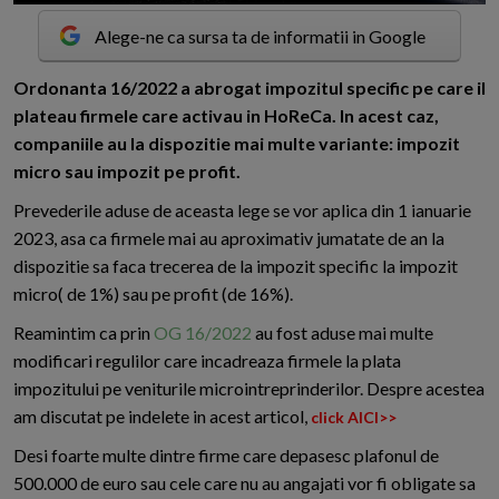
Alege-ne ca sursa ta de informatii in Google
O
rdonanta 16/2022 a abrogat impozitul specific pe care il
plateau firmele care activau in HoReCa. In acest caz,
companiile au la dispozitie mai multe variante: impozit
micro sau impozit pe profit.
Prevederile aduse de aceasta lege se vor aplica din 1 ianuarie
2023, asa ca firmele mai au aproximativ jumatate de an la
dispozitie sa faca trecerea de la impozit specific la impozit
micro( de 1%) sau pe profit (de 16%).
Reamintim ca prin
OG 16/2022
au fost aduse mai multe
modificari regulilor care incadreaza firmele la plata
impozitului pe veniturile microintreprinderilor. Despre acestea
am discutat pe indelete in acest articol,
click AICI>>
Desi foarte multe dintre firme care depasesc plafonul de
500.000 de euro sau cele care nu au angajati vor fi obligate sa