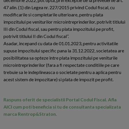
decembrie 2022, pot opta, prin exceptie de la prevederile art.
47 alin. (1) din Legea nr. 227/2015 privind Codul fiscal, cu
modificarile si completarile ulterioare, pentru plata
impozitului pe veniturilor microintreprinderilor, potrivit titlului
III din Codul fiscal, sau pentru plata impozitului pe profit,
potrivit titlului II din Codul fiscal’’.
Asadar, incepand cu data de 01.01.2023, pentru activitatile
supuse impozitului specific pana la 31.12.2022, societatea are
posibilitatea sa opteze intre plata impozitului pe veniturile
microintreprinderilor (fara a fi respectate conditiile pe care
trebuie sa le indeplineasca o societate pentru a aplica pentru
acest sistem de impozitare) si plata de impozit pe profit.
Raspuns oferit de specialistii Portal Codul Fiscal. Afla
AICI cum poti beneficia si tu de consultanta specializata
marca Rentrop&Straton.