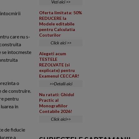
Vezi aici >>
Oferta limitata: 50%
 intocmirii
REDUCERE la
Modele editabile
pentru Calculatia
Costurilor
entru care nu s-
Click aici >>
 construita
ie se intocmeste
Alegeti acum
TESTELE
onstruita
REZOLVATE (si
explicate) pentru
Examenul CECCAR!
prezinta o
>>Detalii aici
e de construire.
Nu ratati: Ghidul
are pentru
Practic al
Monografiilor
 luarea in
Contabile 2026!
Click aici>>
te de fiducie
ducere a