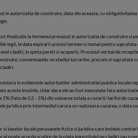
ut in autorizatia de construire, data din aceasta, cu obligativitatea
ege;
fost finalizate la termenul prevazut in autorizatia de construire si p
itiile legii, la data expirarii acestui termen si numai pentru suprafata
unei cladiri, in speta pereti si acoperis. Procesul-verbal de recept
construire, consemnandu-se stadiul lucrarilor, precum si suprafata c
cladiri.
acestora in evidentele autoritatilor administratiei publice locale re
tate aceste imobile, chiar daca ele au fost executate fara autorizati
e 1% (fata de 0,5 - 5%) din valoarea totala a cazarii/ tariful de caz
nele juridice prin intermediul carora se realizeaza cazarea, o data cu
si taxelor locale persoanele fizice si juridice care incheie contrac
ocal poate acorda scutire de la plata impozitului pe cladiri sau o re