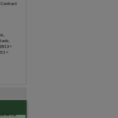
. Contract
ic,
 unic.
 2813 =
311 =