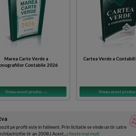
Marea Carte Verde a
Cartea Verde a Contabili
nografiilor Contabile 2026
Vreau acest produs →
Vreau acest produ
 tva
Va
Po
zit pe profit este in faliment. Prin licitatie se vinde un tir catre
citeste mai mult
echi(achizitie tir an 2008.) Acest...