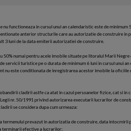
 ce nu functioneaza in cursul unui an calendaristic este de minimum
mentionate anterior structurile care au autorizatie de construire in
t 3 luni de la data emiterii autorizatiei de construire.
 cu 50% numai pentru acele imobile situate pe litoralul Marii Negre
de servicii turistice pe o durata de minimum 6 luni in cursul unui an 
nt nu este conditionata de inregistrarea acestor imobile la oficiile 
bandirii cladirii astfe ca atat in cazul persoanelor fizice, cat si in 
 Legii nr. 50/1991 privind autorizarea executarii lucrarilor de constr
 cladirii se considera dupa cum urmeaza:
ea termenului prevazut in autorizatia de construire, data intocmirii 
 terminarii efective a lucrarilor;