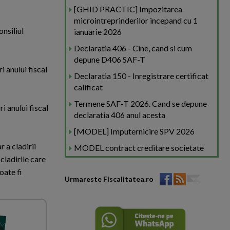
[GHID PRACTIC] Impozitarea
microintreprinderilor incepand cu 1
onsiliul
ianuarie 2026
Declaratia 406 - Cine, cand si cum
depune D406 SAF-T
i anului fiscal
Declaratia 150 - Inregistrare certificat
calificat
Termene SAF-T 2026. Cand se depune
i anului fiscal
declaratia 406 anul acesta
[MODEL] Imputernicire SPV 2026
 a cladirii
MODEL contract creditare societate
cladirile care
oate fi
Urmareste Fiscalitatea.ro