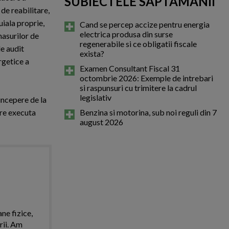
SUBIECTELE SAPTAMANII
 de reabilitare,
uiala proprie,
Cand se percep accize pentru energia
electrica produsa din surse
masurilor de
regenerabile si ce obligatii fiscale
de audit
exista?
rgetice a
Examen Consultant Fiscal 31
octombrie 2026: Exemple de intrebari
si raspunsuri cu trimitere la cadrul
legislativ
 incepere de la
are executa
Benzina si motorina, sub noi reguli din 7
august 2026
ne fizice,
rii. Am