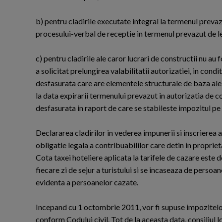
b) pentru cladirile executate integral la termenul prevaz
procesului-verbal de receptie in termenul prevazut de l
c) pentru cladirile ale caror lucrari de constructii nu au 
a solicitat prelungirea valabilitatii autorizatiei, in cond
desfasurata care are elementele structurale de baza ale 
la data expirarii termenului prevazut in autorizatia de 
desfasurata in raport de care se stabileste impozitul pe 
Declararea cladirilor in vederea impunerii si inscrierea 
obligatie legala a contribuabililor care detin in proprie
Cota taxei hoteliere aplicata la tarifele de cazare este d
fiecare zi de sejur a turistului si se incaseaza de persoa
evidenta a persoanelor cazate.
Incepand cu 1 octombrie 2011, vor fi supuse impozitelor 
conform Codului civil. Tot de la aceasta data, consiliul l