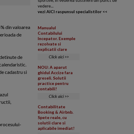
sportive, in vederea sustinerii din punct de
vedere...
vezi AICI raspunsul specialistilor <<
 5% din valoarea
Manualul
Contabilului
 perioada de
Incepator. Exemple
rezolvate si
explicatii clare
 detinute de
Click aici >>
calendaristic.
NOU: A aparut
de cadastru si
ghidul Accize fara
greseli. Solutii
practice pentru
contabili!
cazul
Click aici >>
uctii,
Contabilitate
Booking & Airbnb.
Spete reale, cu
solutii clare si
procesului-
aplicabile imediat!