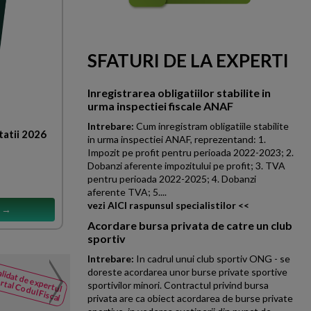
SFATURI DE LA EXPERTI
Inregistrarea obligatiilor stabilite in
urma inspectiei fiscale ANAF
Intrebare:
Cum inregistram obligatiile stabilite
tatii 2026
in urma inspectiei ANAF, reprezentand: 1.
Impozit pe profit pentru perioada 2022-2023; 2.
Dobanzi aferente impozitului pe profit; 3. TVA
pentru perioada 2022-2025; 4. Dobanzi
aferente TVA; 5....
vezi AICI raspunsul specialistilor <<
s →
Acordare bursa privata de catre un club
sportiv
Intrebare:
In cadrul unui club sportiv ONG - se
Completare
doreste acordarea unor burse private sportive
lidat de expertul
NOUTATI
rtal Codul Fiscal
sportivilor minori. Contractul privind bursa
din Codul
PFA-ul care a depasit cifra d
privata are ca obiect acordarea de burse private
Fiscal
TVA intracomunitar, va rog fr