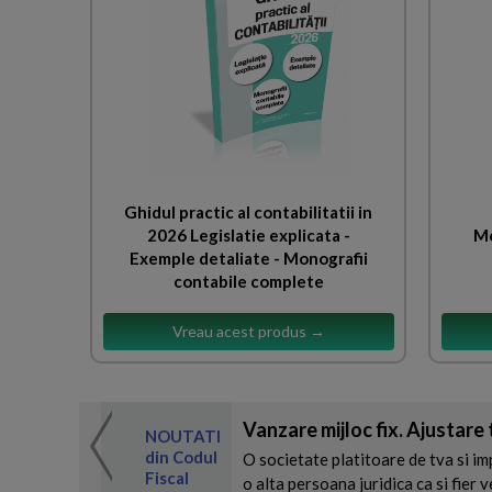
Ghidul practic al contabilitatii in
2026 Legislatie explicata -
Mo
Exemple detaliate - Monografii
contabile complete
Vreau acest produs →
 de expertul
Vanzare mijloc fix. Ajustare
odul Fiscal
NOUTATI
din Codul
O societate platitoare de tva si impo
Fiscal
o alta persoana juridica ca si fier v