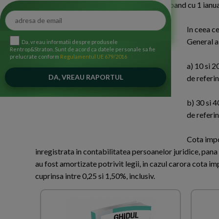
prevederi legislative intra in vigoare incepand cu 1 ianu
In ceea ce
General a
Da, vreau informatii despre produsele
Rentrop&Straton. Sunt de acord ca datele personale sa fie
prelucrate conform
Regulamentul UE 679/2016
a) 10 si 2
de referin
b) 30 si 4
de referin
Cota impoz
inregistrata in contabilitatea persoanelor juridice, pana 
au fost amortizate potrivit legii, in cazul carora cota imp
cuprinsa intre 0,25 si 1,50%, inclusiv.