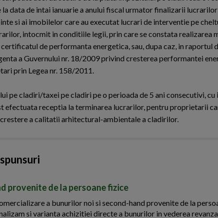
 data de intai ianuarie a anului fiscal urmator finalizarii lucrarilor
nte si ai imobilelor care au executat lucrari de interventie pe chelt
ilor, intocmit in conditiile legii, prin care se constata realizarea 
certificatul de performanta energetica, sau, dupa caz, in raportul 
genta a Guvernului nr. 18/2009 privind cresterea performantei ene
tari prin Legea nr. 158/2011.
ui pe cladiri/taxei pe cladiri pe o perioada de 5 ani consecutivi, cu
ost efectuata receptia la terminarea lucrarilor, pentru proprietarii c
crestere a calitatii arhitectural-ambientale a cladirilor.
aspunsuri
d provenite de la persoane fizice
ercializare a bunurilor noi si second-hand provenite de la persoa
nalizam si varianta achizitiei directe a bunurilor in vederea revanza