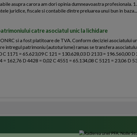
ontabile asupra carora am dori opinia dumneavoastra profesionala. 1
ele juridice, fiscale si contabile dintre preluarea unui bun in baza...
patrimoniului catre asociatul unic la lichidare
 ONRC si a fost platitoare de TVA. Conform deciziei asociatului un
idare intregul patrimoniu (autoturisme) ramas se transfera asociatului
00 C 1171 = 65.623,09 C 121 = 130.628,03 D 2133 = 196.560,00 D
4 = 162,76 D 4428 = 0,02 C 4551 = 65.134,08 C 5121 = 23,06 D 5