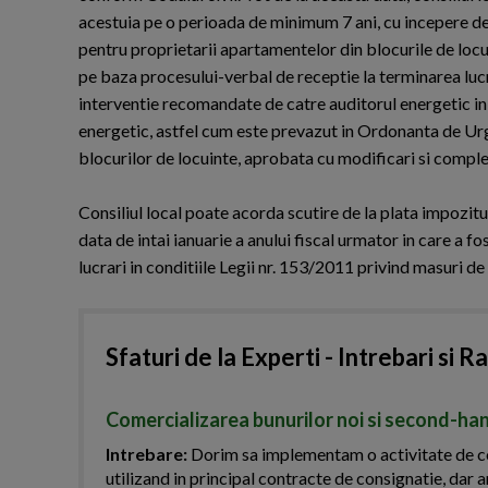
acestuia pe o perioada de minimum 7 ani, cu incepere de la
pentru proprietarii apartamentelor din blocurile de locui
pe baza procesului-verbal de receptie la terminarea lucrar
interventie recomandate de catre auditorul energetic in 
energetic, astfel cum este prevazut in Ordonanta de Ur
blocurilor de locuinte, aprobata cu modificari si comple
Consiliul local poate acorda scutire de la plata impozitul
data de intai ianuarie a anului fiscal urmator in care a f
lucrari in conditiile Legii nr. 153/2011 privind masuri de 
Sfaturi de la Experti - Intrebari si R
Comercializarea bunurilor noi si second-han
Intrebare:
Dorim sa implementam o activitate de com
utilizand in principal contracte de consignatie, dar a