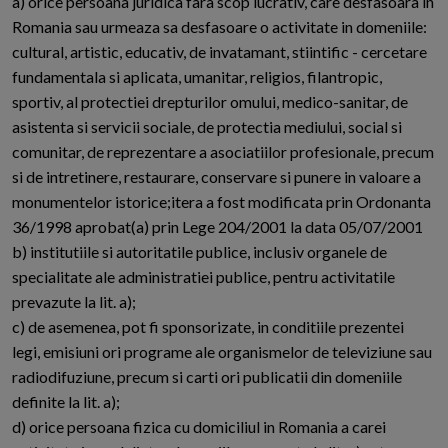
a) orice persoana juridica fara scop lucrativ, care desfasoara in
Romania sau urmeaza sa desfasoare o activitate in domeniile:
cultural, artistic, educativ, de invatamant, stiintific - cercetare
fundamentala si aplicata, umanitar, religios, filantropic,
sportiv, al protectiei drepturilor omului, medico-sanitar, de
asistenta si servicii sociale, de protectia mediului, social si
comunitar, de reprezentare a asociatiilor profesionale, precum
si de intretinere, restaurare, conservare si punere in valoare a
monumentelor istorice;itera a fost modificata prin Ordonanta
36/1998 aprobat(a) prin Lege 204/2001 la data 05/07/2001
b) institutiile si autoritatile publice, inclusiv organele de
specialitate ale administratiei publice, pentru activitatile
prevazute la lit. a);
c) de asemenea, pot fi sponsorizate, in conditiile prezentei
legi, emisiuni ori programe ale organismelor de televiziune sau
radiodifuziune, precum si carti ori publicatii din domeniile
definite la lit. a);
d) orice persoana fizica cu domiciliul in Romania a carei