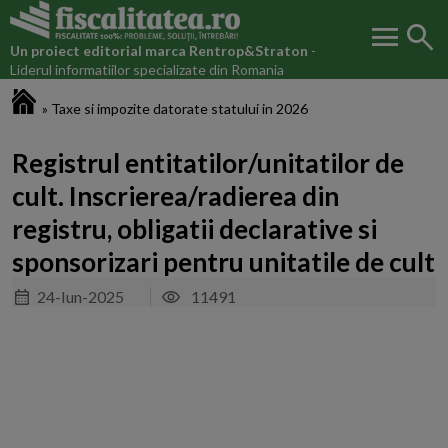
menu
search
Un proiect editorial marca
Rentrop&Straton
-
Liderul informatiilor specializate din Romania
Fiscalitatea.ro
»
Taxe si impozite datorate statului in 2026
Registrul entitatilor/unitatilor de
cult. Inscrierea/radierea din
registru, obligatii declarative si
sponsorizari pentru unitatile de cult
24-Iun-2025
11491