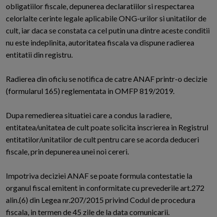
obligatiilor fiscale, depunerea declaratiilor si respectarea
celorlalte cerinte legale aplicabile ONG-urilor si unitatilor de
cult, iar daca se constata ca cel putin una dintre aceste conditii
nu este indeplinita, autoritatea fiscala va dispune radierea
entitatii din registru.
Radierea din oficiu se notifica de catre ANAF printr-o decizie
(formularul 165) reglementata in OMFP 819/2019.
Dupa remedierea situatiei care a condus la radiere,
entitatea/unitatea de cult poate solicita inscrierea in Registrul
entitatilor/unitatilor de cult pentru care se acorda deduceri
fiscale, prin depunerea unei noi cereri.
Impotriva deciziei ANAF se poate formula contestatie la
organul fiscal emitent in conformitate cu prevederile art.272
alin.(6) din Legea nr.207/2015 privind Codul de procedura
fiscala, in termen de 45 zile de la data comunicarii.