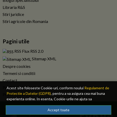
Blogul Specialistului
Libraria R&S
Stiri juridice
Stiri agricole din Romania
Pagini utile
RSS Flux RSS 2.0
Sitemap XML
Despre cookies
Termeni si conditii
Contact
Publicitate
Acest site foloseste Cookie-uri, conform noului
Regulament de
Protectie a Datelor (GDPR)
, pentru a va asigura cea mai buna
Privacy policy RO
experienta online. In esenta, Cookie-urile ne ajuta sa
imbunatatim continutul de pe site, oferindu-va dvs., cititorul, o
© 2026 Fiscalitatea.ro. Toate drepturile rezervate.
experienta online personalizata si mult mai rapida. Ele sunt
Accept toate
folosite doar de site-ul nostru si partenerii nostri de incredere.