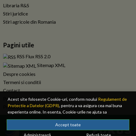
Libraria R&S
Stiri juridice
Stiri agricole din Romania
Pagini utile
RSS Flux RSS 2.0
Sitemap XML
Despre cookies
Termeni si conditii
Contact
Publicitate
Acest site foloseste Cookie-uri, conform noului
Regulament de
Protectie a Datelor (GDPR)
, pentru a va asigura cea mai buna
Privacy policy RO
experienta online. In esenta, Cookie-urile ne ajuta sa
imbunatatim continutul de pe site, oferindu-va dvs., cititorul, o
© 2026 Fiscalitatea.ro. Toate drepturile rezervate.
experienta online personalizata si mult mai rapida. Ele sunt
Accept toate
folosite doar de site-ul nostru si partenerii nostri de incredere.
Administrează
Refuză toate