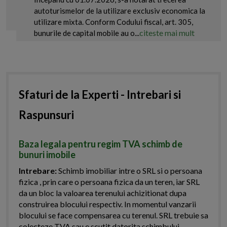
autoturismelor de la utilizare exclusiv economica la
utilizare mixta. Conform Codului fiscal, art. 305,
citeste mai mult
bunurile de capital mobile au o...
Sfaturi de la Experti - Intrebari si
Raspunsuri
Baza legala pentru regim TVA schimb de
bunuri imobile
Intrebare:
Schimb imobiliar intre o SRL si o persoana
fizica , prin care o persoana fizica da un teren, iar SRL
da un bloc la valoarea terenului achizitionat dupa
construirea blocului respectiv. In momentul vanzarii
blocului se face compensarea cu terenul. SRL trebuie sa
colecteze TVA sau e scutit datorita schimbului