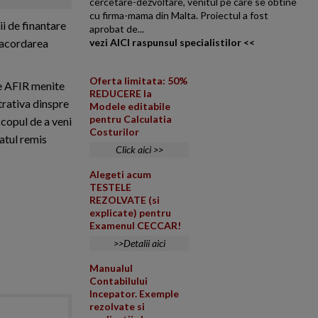
cercetare-dezvoltare, venitul pe care se obtine
cu firma-mama din Malta. Proiectul a fost
ii de finantare
aprobat de...
u acordarea
vezi AICI raspunsul specialistilor <<
Oferta limitata: 50%
de AFIR menite
REDUCERE la
trativa dinspre
Modele editabile
pentru Calculatia
copul de a veni
Costurilor
catul remis
Click aici >>
Alegeti acum
TESTELE
REZOLVATE (si
explicate) pentru
Examenul CECCAR!
>>Detalii aici
Manualul
Contabilului
Incepator. Exemple
rezolvate si