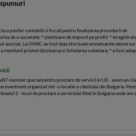
aspunsuri
ta a pasilor contabili si fiscali pentru finalizarea procedurii de
orba de o societate: * platitoare de impozit pe profit; * inregistrat
ngur asociat. La ONRC au fost deja efectuate urmatoarele demersuri:
 mentiunii privind dizolvarea si lichidarea voluntara; * a fost adopt
icii
AT-number special pentru prestare de servicii in UE - avem un cli
n eveniment organizat intr-o locatie a clientului din Bulgaria. Pent
niatul 2 - locul de prestare a serviciului fiind in Bulgaria unde are 