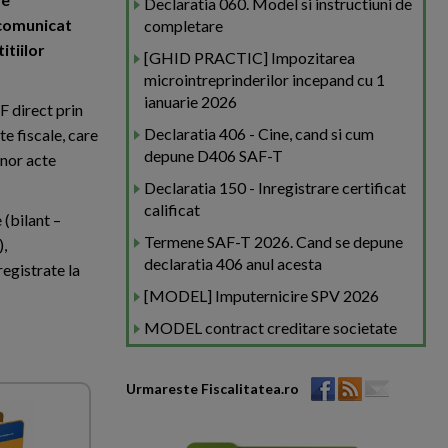
Declaratia 060. Model si instructiuni de
 comunicat
completare
itiilor
[GHID PRACTIC] Impozitarea
microintreprinderilor incepand cu 1
ianuarie 2026
F direct prin
Declaratia 406 - Cine, cand si cum
e fiscale, care
depune D406 SAF-T
nor acte
Declaratia 150 - Inregistrare certificat
calificat
 (bilant –
Termene SAF-T 2026. Cand se depune
),
declaratia 406 anul acesta
registrate la
[MODEL] Imputernicire SPV 2026
MODEL contract creditare societate
Urmareste Fiscalitatea.ro