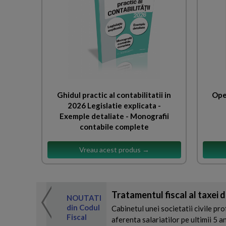
Ghidul practic al contabilitatii in
Ope
2026 Legislatie explicata -
Exemple detaliate - Monografii
contabile complete
Vreau acest produs →
Tratamentul fiscal al taxei d
 de expertul
NOUTATI
odul Fiscal
din Codul
Cabinetul unei societatii civile pro
Fiscal
aferenta salariatilor pe ultimii 5 an