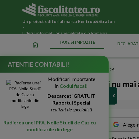
Un proiect editorial marca
Rentrop&Straton
-
Liderul informatiilor specializate din Romania
TAXE SI IMPOZITE
home
DECLARATI
ATENTIE CONTABILI!
Fiscalitatea.ro
»
Taxe si impozite datorate statului in 2026
Modificari importante
PNDR 2020: Beneficiarii nu mai a
in
Codul fiscal!
cererilor de finantare!
Descarcati GRATUIT
Raportul Special
10-Mar-2020
2745
realizat de specialisti
Radierea unei PFA. Noile Studii de Caz cu
Alege-n
modificarile din lege
A
gentia pentru Finantarea Investitiilor Rurale (AFI