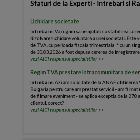
Sfaturi de la Experti - Intrebari si R
Lichidare societate
Intrebare:
Va rugam sa ne ajutati cu stabilirea corec
dizolvare/lichidare voluntara a unei societati. Este v
de TVA, cu perioada fiscala trimestriala; * cu un si
de 30.03.2026 a fost depusa cererea de inregistrare a
vezi AICI raspunsul specialistilor
<<
Regim TVA prestare intracomunitara de serv
Intrebare:
Azi am solicitate de la ANAF obtinerea V
Bulgaria pentru care am prestat servicii - am filmat u
de filmare eveniment - se aplica exceptia de la 278 ali
clientul, corect?
vezi AICI raspunsul specialistilor
<<