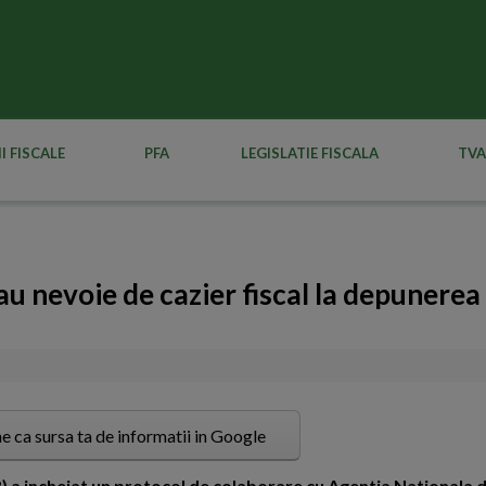
I FISCALE
PFA
LEGISLATIE FISCALA
TVA
u nevoie de cazier fiscal la depunerea
e ca sursa ta de informatii in Google
R) a incheiat un protocol de colaborare cu Agentia Nationala 