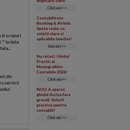
explicatii clare
Click aici >>
Contabilitate
Booking & Airbnb.
Spete reale, cu
solutii clare si
a in scopuri
aplicabile imediat!
 * la data
Vezi aici >>
ata...
Nu ratati: Ghidul
Practic al
Monografiilor
Contabile 2026!
ent din
Click aici>>
ru servicii
sediul
NOU: A aparut
ghidul Accize fara
greseli. Solutii
practice pentru
contabili!
Click aici >>