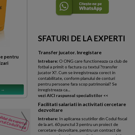
SFATURI DE LA EXPERTI
Transfer jucator. Inregistare
te pentru
Intrebare:
O ONG care functioneaza ca club de
izari
fotbal a primit o factura cu textul ?transfer
jucator X?. Cum se inregistreaza corect in
contabilitate, conform planului de conturi
pentru persoane fara scop patrimonial? Se
s →
inregistreaza ca...
vezi AICI raspunsul specialistilor <<
Facilitati salariati in activitati cercetare
dezvoltare
Iesire din sistemul de im
lidat de expertul
NOUTATI
Intrebare:
In aplicarea scutirilor din Codul fiscal
impozit profit
rtal Codul Fiscal
din Codul
de la art. 60 punctul 3 pentru un proiect de
Sunt o persoana juridica care 
Fiscal
cercetare-dezvoltare, pentru un contract de
2026. La 30 iunie 2026 nu mai 