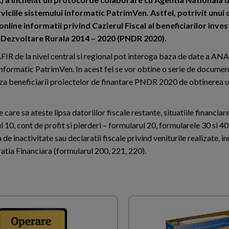
iciile sistemului informatic PatrimVen. Astfel, potrivit unui
nline informatii privind Cazierul Fiscal al beneficiarilor invest
e Dezvoltare Rurala 2014 – 2020 (PNDR 2020).
AFIR de la nivel central si regional pot interoga baza de date a ANA
informatic PatrimVen. In acest fel se vor obtine o serie de document
a beneficiarii proiectelor de finantare PNDR 2020 de obtinerea u
e care sa ateste lipsa datoriilor fiscale restante, situatiile financiare
 10, cont de profit si pierderi – formularul 20, formularele 30 si 40
 de inactivitate sau declaratii fiscale privind veniturile realizate, in
atia Financiara (formularul 200, 221, 220).