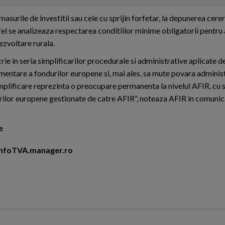
urile de investitii sau cele cu sprijin forfetar, la depunerea cerer
fel se analizeaza respectarea conditiilor minime obligatorii pentr
ezvoltare rurala.
crie in seria simplificarilor procedurale si administrative aplicate 
ementare a fondurilor europene si, mai ales, sa mute povara adminis
mplificare reprezinta o preocupare permanenta la nivelul AFIR, cu s
ndurilor europene gestionate de catre AFIR”, noteaza AFIR in comuni
e
i InfoTVA.manager.ro