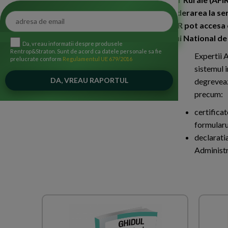
Administrare Fiscala (ANAF) pentru aderarea la serv
remis luni - 9 martie 2020, expertii AFIR pot accesa o
finantate prin intermediul Programului National d
Da, vreau informatii despre produsele
Rentrop&Straton. Sunt de acord ca datele personale sa fie
Expertii 
prelucrate conform
Regulamentul UE 679/2016
sistemul 
degreveaz
precum:
certificat
formularul
declaratia
Administr