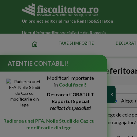
Un proiect editorial marca
Rentrop&Straton
-
Liderul informatiilor specializate din Romania
home
TAXE SI IMPOZITE
DECLARATI
ATENTIE CONTABILI!
Prevederi importante referitoare
Modificari importante
30-Iun-2011
3661
in
Codul fiscal!
Descarcati GRATUIT
Alege-n
Raportul Special
realizat de specialisti
A
ctivitatile prestate de zilieri difera prin lege de cele p
Radierea unei PFA. Noile Studii de Caz cu
parti sunt de tipul beneficiar/prestator, si nu angajator/s
modificarile din lege