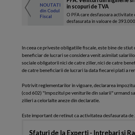
 de expertul
NOUTATI
in scopuri de TVA
odul Fiscal
din Codul
O PFA care desfasoara activitate d
Fiscal
desfasurata in valoare de 393.000 l
In ceea ce priveste obligatiile fiscale, este bine de stiut
beneficiar de lucrari se considera venit asimilat salarii
sociale obligatorii nici de catre zilier, nici de catre ben
de catre beneficiarii de lucrari la data fiecarei plati a r
Potrivit reglementarilor in vigoare, declararea impozitulu
(cod 602) "Impozitul pe veniturile din salarii" urmand sa
zilieri a celorlalte aneze din declaratie.
Este important de retinut ca activitatea desfasurata de z
Sfaturi de la Experti - Intrebari si R