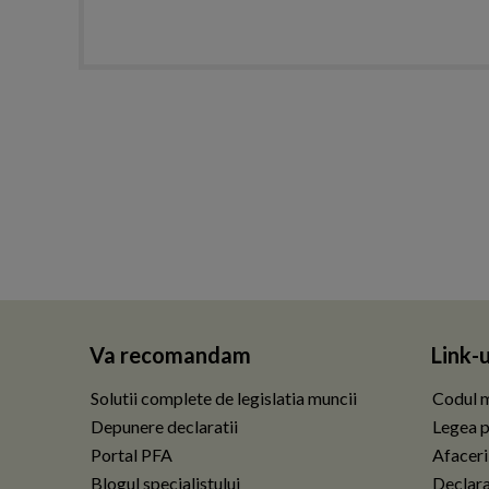
Va recomandam
Link-u
Solutii complete de legislatia muncii
Codul m
Depunere declaratii
Legea p
Portal PFA
Afaceri
Blogul specialistului
Declarat