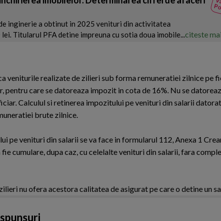
Va
Po
e inginerie a obtinut in 2025 venituri din activitatea
citeste ma
ei. Titularul PFA detine impreuna cu sotia doua imobile...
 ca veniturile realizate de zilieri sub forma remuneratiei zilnice pe f
lor, pentru care se datoreaza impozit in cota de 16%. Nu se datoreaz
eficiar. Calculul si retinerea impozitului pe venituri din salarii dator
emuneratiei brute zilnice.
i pe venituri din salarii se va face in formularul 112, Anexa 1 Crean
 fie cumulare, dupa caz, cu celelalte venituri din salarii, fara comp
ilieri nu ofera acestora calitatea de asigurat pe care o detine un sa
aspunsuri