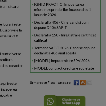
 este
[GHID PRACTIC] Impozitarea
 ani si care
microintreprinderilor incepand cu 1
ianuarie 2026
Declaratia 406 - Cine, cand si cum
e lucrari este
depune D406 SAF-T
. Cu privire la
Declaratia 150 - Inregistrare certificat
cial si va fi
calificat
Termene SAF-T 2026. Cand se depune
declaratia 406 anul acesta
l sunt diverse
acultura;
[MODEL] Imputernicire SPV 2026
ati cu caracter
MODEL contract creditare societate
Urmareste Fiscalitatea.ro
ce priveste
e inceperea
ni, catre