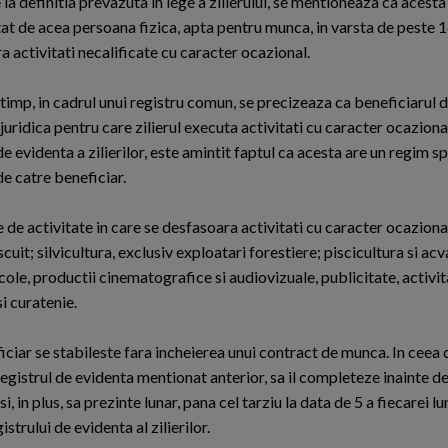
 la definitia prevazuta in lege a zilierului, se mentioneaza ca acesta
at de acea persoana fizica, apta pentru munca, in varsta de peste 16
 activitati necalificate cu caracter ocazional.
 timp, in cadrul unui registru comun, se precizeaza ca beneficiarul d
uridica pentru care zilierul executa activitati cu caracter ocazional
de evidenta a zilierilor, este amintit faptul ca acesta are un regim spe
de catre beneficiar.
 de activitate in care se desfasoara activitati cu caracter ocaziona
cuit; silvicultura, exclusiv exploatari forestiere; piscicultura si acv
cole, productii cinematografice si audiovizuale, publicitate, activit
si curatenie.
eficiar se stabileste fara incheierea unui contract de munca. In ceea 
e registrul de evidenta mentionat anterior, sa il completeze inainte d
si, in plus, sa prezinte lunar, pana cel tarziu la data de 5 a fiecarei lu
strului de evidenta al zilierilor.