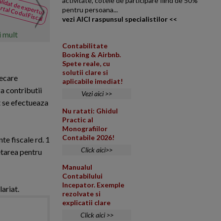
lidat de expertul
activitate, cotele de participare fiind de 50%
Dividende din Italia
rtal Codul Fiscal
NOUTATI
pentru persoana...
din Codul
Societate din ITALIA am scris 
vezi AICI raspunsul specialistilor <<
Fiscal
nu plateste impozitele direct pe
i mult
Contabilitate
Booking & Airbnb.
Spete reale, cu
solutii clare si
iecare
aplicabile imediat!
a contributii
Vezi aici >>
at se efectueaza
Nu ratati: Ghidul
Practic al
Monografiilor
Contabile 2026!
te fiscale rd. 1
Click aici>>
letarea pentru
Manualul
Contabilului
Incepator. Exemple
lariat.
rezolvate si
explicatii clare
Click aici >>