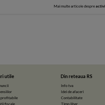
Mai multe articole despre
activi
ri utile
Din reteaua RS
uncii
Info tva
ensiilor
Idei de afaceri
 profitabile
Contabilitate
ii fiscale
Timp liber