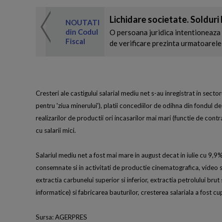
 de expertul
Lichidare societate. Solduri
odul Fiscal
NOUTATI
din Codul
O persoana juridica intentioneaza 
Fiscal
de verificare prezinta urmatoarele 
Cresteri ale castigului salarial mediu net s-au inregistrat in sec
pentru 'ziua minerului'), platii concediilor de odihna din fondul de 
realizarilor de productii ori incasarilor mai mari (functie de contr
cu salarii mici.
Salariul mediu net a fost mai mare in august decat in iulie cu 9,9%
consemnate si in activitati de productie cinematografica, video si 
extractia carbunelui superior si inferior, extractia petrolului brut si
informatice) si fabricarea bauturilor, cresterea salariala a fost cu
Sursa: AGERPRES