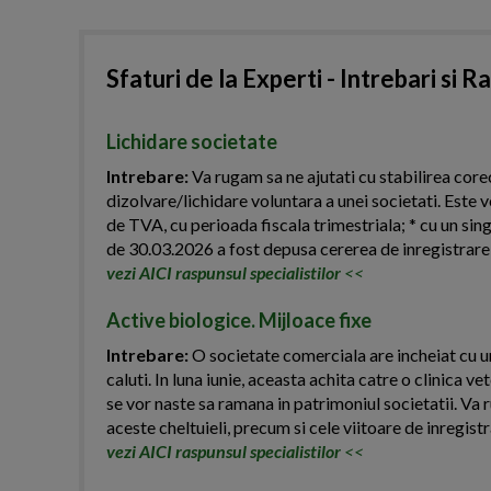
Sfaturi de la Experti - Intrebari si R
Lichidare societate
Intrebare:
Va rugam sa ne ajutati cu stabilirea corec
dizolvare/lichidare voluntara a unei societati. Este v
de TVA, cu perioada fiscala trimestriala; * cu un si
de 30.03.2026 a fost depusa cererea de inregistrare a
vezi AICI raspunsul specialistilor
<<
Active biologice. Mijloace fixe
Intrebare:
O societate comerciala are incheiat cu un
caluti. In luna iunie, aceasta achita catre o clinica v
se vor naste sa ramana in patrimoniul societatii. Va
aceste cheltuieli, precum si cele viitoare de inregistr
vezi AICI raspunsul specialistilor
<<