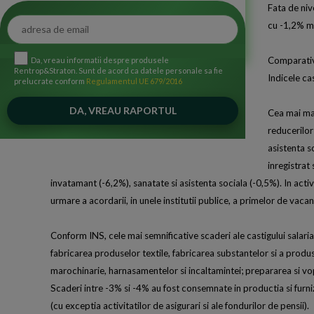
Fata de nive
cu -1,2% ma
Comparativ 
Da, vreau informatii despre produsele
Rentrop&Straton. Sunt de acord ca datele personale sa fie
Indicele ca
prelucrate conform
Regulamentul UE 679/2016
Cea mai mar
reducerilor
asistenta s
inregistrat 
invatamant (-6,2%), sanatate si asistenta sociala (-0,5%). In acti
urmare a acordarii, in unele institutii publice, a primelor de vaca
Conform INS, cele mai semnificative scaderi ale castigului salaria
fabricarea produselor textile, fabricarea substantelor si a produsel
marochinarie, harnasamentelor si incaltamintei; prepararea si vops
Scaderi intre -3% si -4% au fost consemnate in productia si furniz
(cu exceptia activitatilor de asigurari si ale fondurilor de pensii).