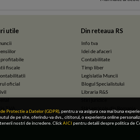
ri utile
Din reteaua RS
uncii
Info tva
ensiilor
Idei de afaceri
 profitabile
Contabilitate
ii fiscale
Timp liber
ontabilitatii
Legislatia Muncii
ul oficial
Blogul Specialistului
vil
Libraria R&S
enal
Stiri juridice
tie TVA
Stiri agricole din Romania
de Protectie a Datelor (GDPR)
, pentru a va asigura cea mai buna experi
tul de pe site, oferindu-va dvs., cititorul, o experienta online personaliz
rtenerii nostri de incredere. Click
AICI
pentru detalii despre politica de C