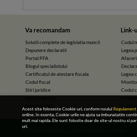
Va recomandam
Link-u
Solutii complete de legislatia muncii
Codul m
Depunere declaratii
Legea p
Portal PFA
Afaceri
Blogul specialistului
Declarat
Certificatul de atestare fiscala
Legea c
Codul fiscal
Monitor
Stiri juridice
Codul ci
Idei de afaceri
Codul p
Infoinstitutii
Legisla
Acest site foloseste Cookie-uri, conform noului
Regulament 
online. In esenta, Cookie-urile ne ajuta sa imbunatatim continu
mult mai rapida. Ele sunt folosite doar de site-ul nostru si pa
uri.
© 2026 Fiscalitatea.ro. Toate drepturile rezervate.