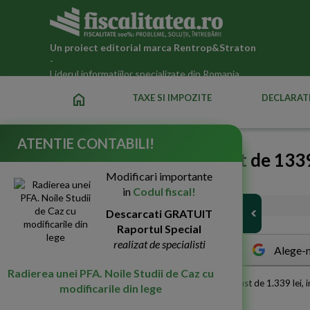
Un proiect editorial marca
Rentrop&Straton
-
Liderul informatiilor specializate din Romania
home
TAXE SI IMPOZITE
DECLARATI
ATENTIE CONTABILI!
Salariul mediu net a fost de 1339
Modificari importante
2010
in
Codul fiscal!
05-Oct-2010
3849
Descarcati GRATUIT
Raportul Special
realizat de specialisti
Alege-n
Radierea unei PFA. Noile Studii de Caz cu
C
astigul salarial mediu nominal net a fost in august de 1.339 lei, i
modificarile din lege