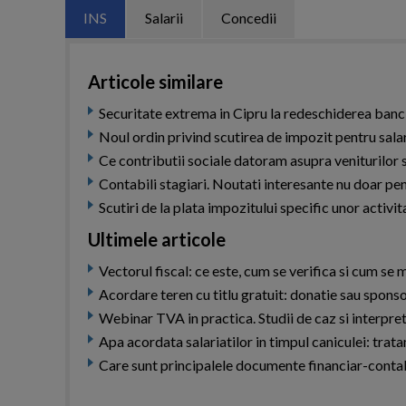
INS
Salarii
Concedii
Articole similare
Securitate extrema in Cipru la redeschiderea banc
Noul ordin privind scutirea de impozit pentru sala
Ce contributii sociale datoram asupra veniturilor s
Contabili stagiari. Noutati interesante nu doar pen
Scutiri de la plata impozitului specific unor ac
Ultimele articole
Vectorul fiscal: ce este, cum se verifica si cum s
Acordare teren cu titlu gratuit: donatie sau spons
Webinar TVA in practica. Studii de caz si interpret
Apa acordata salariatilor in timpul caniculei: trat
Care sunt principalele documente financiar-contab