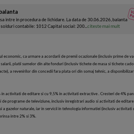
 balanta
Va
Po
sa intre in procedura de lichidare. La data de 30.06.2026, balanta
citeste mai mult
solduri contabile: 1012 Capital social: 200...
torul economic, ca urmare a acordarii de premii ocazionale (inclusiv prime de v
salarii, platii sumelor din alte fonduri (inclusiv tichete de masa si tichete cadou
acte), a revenirilor din concedii fara plata ori din somaj tehnic, a disponibiliza
 in activitati de editare si cu 9,5% in activitati extractive . Cresteri de 4% pa
de programe de televiziune, inclusiv inregistrari audio si activitati de editare
 a gazelor naturale, iar in servicii in tehnologia informatiei (inclusiv activitati 
prinsa intre 2% si 3%.