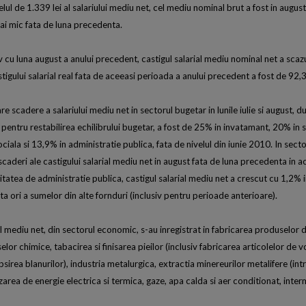
lul de 1.339 lei al salariului mediu net, cel mediu nominal brut a fost in august
i mic fata de luna precedenta.
cu luna august a anului precedent, castigul salarial mediu nominal net a scaz
stigului salarial real fata de aceeasi perioada a anului precedent a fost de 92,
e scadere a salariului mediu net in sectorul bugetar in lunile iulie si august, 
 pentru restabilirea echilibrului bugetar, a fost de 25% in invatamant, 20% in 
ociala si 13,9% in administratie publica, fata de nivelul din iunie 2010. In sect
scaderi ale castigului salarial mediu net in august fata de luna precedenta in ac
vitatea de administratie publica, castigul salarial mediu net a crescut cu 1,2% 
nta ori a sumelor din alte fornduri (inclusiv pentru perioade anterioare).
l mediu net, din sectorul economic, s-au inregistrat in fabricarea produselor d
or chimice, tabacirea si finisarea pieilor (inclusiv fabricarea articolelor de vo
irea blanurilor), industria metalurgica, extractia minereurilor metalifere (int
area de energie electrica si termica, gaze, apa calda si aer conditionat, inter