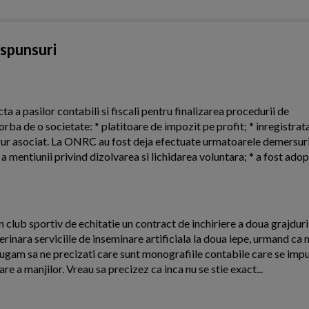
aspunsuri
ta a pasilor contabili si fiscali pentru finalizarea procedurii de
orba de o societate: * platitoare de impozit pe profit; * inregistrat
ngur asociat. La ONRC au fost deja efectuate urmatoarele demersuri:
 mentiunii privind dizolvarea si lichidarea voluntara; * a fost adopt
 club sportiv de echitatie un contract de inchiriere a doua grajdur
eterinara serviciile de inseminare artificiala la doua iepe, urmand ca 
 rugam sa ne precizati care sunt monografiile contabile care se imp
are a manjilor. Vreau sa precizez ca inca nu se stie exact...