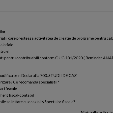
ilor
riatii care presteaza activitatea de creatie de programe pentru cal
alariale
tru ei
tivitati pentru contribuabili conform OUG 181/2020 ( Reminder ANA
e modifica prin Declaratia 700. STUDII DE CAZ
orizare? Ce recomanda specialistii?
ari fiscale
ament fiscal-contabil
ile solicitate cu ocazia
INS
pectiilor fiscale?
Mai multe articol