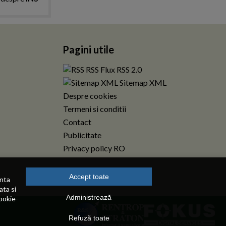
Pagini utile
RSS Flux RSS 2.0
Sitemap XML
Despre cookies
Termeni si conditii
Contact
Publicitate
Privacy policy RO
Accept toate
enta
ata si
Administrează
ookie-
Refuză toate