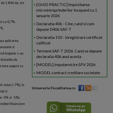
 de 1.846 lei, tot
[GHID PRACTIC] Impozitarea
microintreprinderilor incepand cu 1
ianuarie 2026
ut cu 0,7%.
Declaratia 406 - Cine, cand si cum
3%.
depune D406 SAF-T
Declaratia 150 - Inregistrare certificat
dupa aplicarea
calificat
sanatate si
Termene SAF-T 2026. Cand se depune
orul bugetar s-au
declaratia 406 anul acesta
tivitatile de
[MODEL] Imputernicire SPV 2026
in luna august ca
MODEL contract creditare societate
in tutun (-7%), in
Urmareste Fiscalitatea.ro
iaj si
re -4% si -5%).
medieri financiare