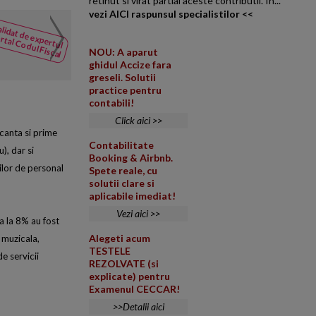
retinut si virat partial aceste contributii. In...
vezi AICI raspunsul specialistilor <<
Factura emisa pe numele 
lidat de expertul
NOUTATI
rtal Codul Fiscal
din Codul
Cum se considera din punctul d
NOU: A aparut
Fiscal
salariat care anexeaza la decon
ghidul Accize fara
greseli. Solutii
practice pentru
contabili!
Click aici >>
acanta si prime
Contabilitate
), dar si
Booking & Airbnb.
rilor de personal
Spete reale, cu
solutii clare si
aplicabile imediat!
Vezi aici >>
na la 8% au fost
Alegeti acum
 muzicala,
TESTELE
de servicii
REZOLVATE (si
explicate) pentru
Examenul CECCAR!
>>Detalii aici