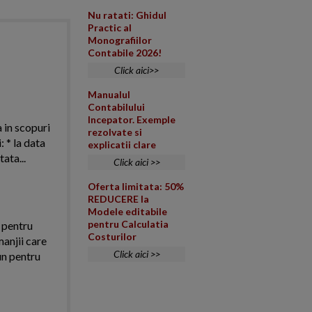
Nu ratati: Ghidul
Practic al
Monografiilor
Contabile 2026!
Click aici>>
Manualul
Contabilului
Incepator. Exemple
a in scopuri
rezolvate si
 * la data
explicatii clare
ata...
Click aici >>
Oferta limitata: 50%
REDUCERE la
Modele editabile
pentru Calculatia
i pentru
Costurilor
manjii care
Click aici >>
un pentru