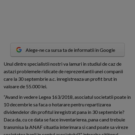
Alege-ne ca sursa ta de informatii in Google
U
nul dintre specialistii nostri va lamuri in studiul de caz de
astazi problemele ridicate de reprezentantii unei companii
care la 30 septembrie a.c. inregistreaza un profit brut in
valoare de 55.000 lei.
“Avand in vedere Legea 163/2018, asociatul societatii poate in
10 decembrie sa faca o hotarare pentru repartizarea
dividendelor din profitul inregistrat pana in 30 septembrie?
Daca da, cu ce data se face inventarierea, pana cand trebuie
transmisa la ANAF situatia interimara si cand poate sa vireze
societatea banii in contul asociatului?”, intreaba cititorul