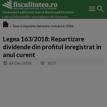
menu
search
Un proiect editorial marca
Rentrop&Straton
-
Liderul informatiilor specializate din Romania
Fiscalitatea.ro
»
Taxe si impozite datorate statului in 2026
Legea 163/2018: Repartizare
dividende din profitul inregistrat in
anul curent
03-Dec-2018
9257