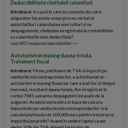
Deductibilitate cheltuieli calamitati
Intrebare:
In cazul in care se constata de catre
asigurator (nu exista vreun proces verbal al
autoritatilor) calamitatea unei culturi si se
despagubeste, cheltuiala inregistrata in contabilitate
cu calamitatile este deductibila?
vezi AICI raspunsul specialistilor
<<
Autoturism in leasing dauna totala.
Tratament fiscal
Intrebare:
Firma, platitoare de TVA si impozit pe
veniturile microintreprinderilor, a achizitionat un
autoturism in leasing financiar care a luat foc in timpul
mersului, rezultand dauna totala. Am inregistrat in
contul 7581 valoarea despagubirii incasate de la
asigurari. Aceasta suma intra in baza de calcul a
impozitului pe veniturile microintreprinderilor si in
calculul plafonului de 100.000 euro pentru trecerea la
impozitul pe profit? Avand in vedere faptul ca am
dedus 50% din TVA aferent facturilor de...