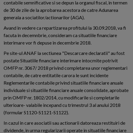
contabile semnificative si se depun la organul fiscal, in termen
de 30 de zile de la aprobarea acestora de catre Adunarea
generala a sociatilor/actionarilor (AGA).
Avand in vedere ca repartizarea profitului la 30.09.2018, va fi
facuta in decemnbrie, consideram ca situatiile financiare
interimare vor fi depuse in decembrie 2018.
Pe site-ul ANAF la sectiunea "Descarcare declaratii" au fost
postate Situatiile financiare interimare intocmite potrivit
OMFP nr. 3067/ 2018 privind completarea unor reglementari
contabile, de catre entitatile carora le sunt incidente
Reglementarile contabile privind situatiile financiare anuale
individuale si situatiile financiare anuale consolidate, aprobate
prin OMFP nr. 1802/2014, cu modificarile si completarile
ulterioare- valabile incepand cu trimestrul 3 al anului 2018
(formular S1120-S1121-S1122).
In cazul in care asociatii sau actionarii datoreaza restituiri de
dividende, in urma regularizarii operate in situatiile financiare