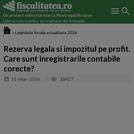
menu
search
Un proiect editorial marca
Rentrop&Straton
-
Liderul informatiilor specializate din Romania
Fiscalitatea.ro
»
Legislatia fiscala actualizata 2026
Rezerva legala si impozitul pe profit.
Care sunt inregistrarile contabile
corecte?
11-Mar-2016
18427