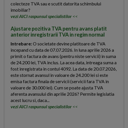
colecteze TVA sau e scutit datorita schimbului
imobiliar?
vezi AICI raspunsul specialistilor
<<
Ajustare pozitiva TVA pentru avans platit
anterior inregistrarii TVA in regim normal
Intrebare:
O societate devine platitoare de TVA
incepand cu data de 07.07.2026. In luna aprilie 2026 a
primit o factura de avans (pentru niste servicii) in suma
de 24.200 lei, TVA inclus. La acea data, intreaga suma a
fost inregistrata in contul 4092. La data de 20.07.2026,
este stornat avansul in valoare de 24.200 lei si este
emisa factura finala de servicii (servicii fara TVA in
valoare de 30.000 lei). Cum se poate ajusta TVA
aferenta avansului din aprilie 2026? Permite legislatia
acest lucru si, daca...
vezi AICI raspunsul specialistilor
<<