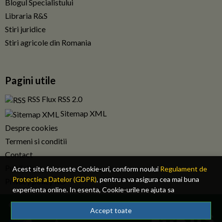
Blogul Specialistului
Libraria R&S
Stiri juridice
Stiri agricole din Romania
Pagini utile
RSS Flux RSS 2.0
Sitemap XML
Despre cookies
Termeni si conditii
Contact
Publicitate
Acest site foloseste Cookie-uri, conform noului
Regulament de
Protectie a Datelor (GDPR)
, pentru a va asigura cea mai buna
Privacy policy RO
experienta online. In esenta, Cookie-urile ne ajuta sa
imbunatatim continutul de pe site, oferindu-va dvs., cititorul, o
© 2026 Fiscalitatea.ro. Toate drepturile rezervate.
experienta online personalizata si mult mai rapida. Ele sunt
Accept toate
folosite doar de site-ul nostru si partenerii nostri de incredere.