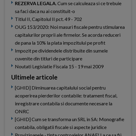
REZERVA LEGALA
. Cum se calculeaza si ce trebuie
sa faci daca nu ai constituit-o
Titlul II, Capitolul II pct. 49 - 702
OUG 153/2020: Noi masuri fiscale pentru stimularea
capitalurilor proprii ale firmelor. Se acorda reduceri
de pana la 10% la plata impozitului pe profit
Impozit pe dividendele distribuite din sumele
cuvenite din titluri de participare
Noutati Legislatie Fiscala 15 - 19 mai 2009
Ultimele articole
[GHID] Diminuarea capitalului social pentru
acoperirea pierderilor contabile: tratament fiscal,
inregistrare contabila si documente necesare la
ONRC
[GHID] Cum se transforma un SRL in SA: Monografie
contabila, obligatii fiscale si aspecte juridice
Provizioanele - tinta controalelor ANAF! La ce sa fii