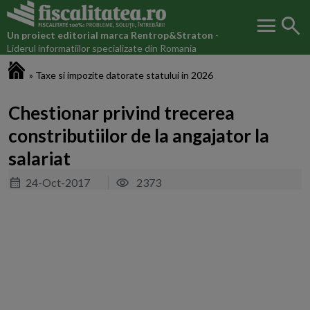
menu
search
Un proiect editorial marca
Rentrop&Straton
-
Liderul informatiilor specializate din Romania
Fiscalitatea.ro
»
Taxe si impozite datorate statului in 2026
Chestionar privind trecerea
constributiilor de la angajator la
salariat
24-Oct-2017
2373