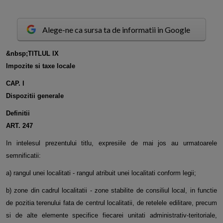
Alege-ne ca sursa ta de informatii in Google
&
n
bsp;TITLUL IX
Impozite si taxe locale
CAP. I
Dispozitii generale
Definitii
ART. 247
In intelesul prezentului titlu, expresiile de mai jos au urmatoarele
semnificatii:
a) rangul unei localitati - rangul atribuit unei localitati conform legii;
b) zone din cadrul localitatii - zone stabilite de consiliul local, in functie
de pozitia terenului fata de centrul localitatii, de retelele edilitare, precum
si de alte elemente specifice fiecarei unitati administrativ-teritoriale,