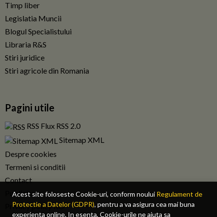
Timp liber
Legislatia Muncii
Blogul Specialistului
Libraria R&S
Stiri juridice
Stiri agricole din Romania
Pagini utile
RSS Flux RSS 2.0
Sitemap XML
Despre cookies
Termeni si conditii
Contact
Publicitate
Acest site foloseste Cookie-uri, conform noului
Regulament de
Protectie a Datelor (GDPR)
, pentru a va asigura cea mai buna
Privacy policy RO
experienta online. In esenta, Cookie-urile ne ajuta sa