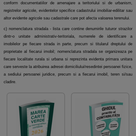
conform documentatiilor de amenajare a teritoriului si de urbanism,
registrelor agricole, evidentelor specifice cadastrului imobiliar-edilitar sau
altor evidente agricole sau cadastrale care pot afecta valoarea terenului.
c) nomenclatura stradala - lista care contine denumirile tuturor strazilor
dintr-o unitate administrativ-teritoriala, numerele de identificare a
imobilelor pe fiecare strada in parte, precum si titularul dreptului de
proprietate al fiecarui imobil; nomenclatura stradala se organizeaza pe
fiecare localitate rurala si urbana si reprezinta evidenta primara unitara
care serveste la atribuirea adresei domiciliului/resedintei persoanei fizice,
a sediului persoanei juridice, precum si a fiecarui imobil, teren si/sau
cladire.