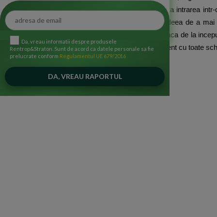
sub control inca din prima zi, pentru a evita intrarea int
inceput de drum, atunci cand renunti la ideea de a mai f
tehnicalitati cu care nu te-ai pus la punct inca de la ince
Da, vreau informatii despre produsele
reprezentant juridic si va trebui sa fii la curent cu toate sc
Rentrop&Straton. Sunt de acord ca datele personale sa fie
prelucrate conform
Regulamentul UE 679/2016