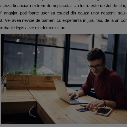
r-o criza financiara extrem de neplacuta. Un lucru este destul de clar
i angajat, poti foarte usor sa esuezi din cauza unor neatentii sau 
put. Vei avea nevoie de oameni cu experienta in jurul tau, de la un con
himbarile legislative din domeniul tau.