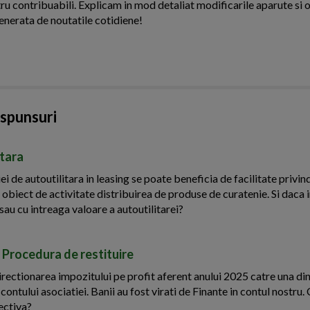
ntru contribuabili. Explicam in mod detaliat modificarile aparute si o
enerata de noutatile cotidiene!
aspunsuri
itara
ei de autoutilitara in leasing se poate beneficia de facilitate privin
 obiect de activitate distribuirea de produse de curatenie. Si daca 
sau cu intreaga valoare a autoutilitarei?
 Procedura de restituire
rectionarea impozitului pe profit aferent anului 2025 catre una di
 contului asociatiei. Banii au fost virati de Finante in contul nostru
ectiva?