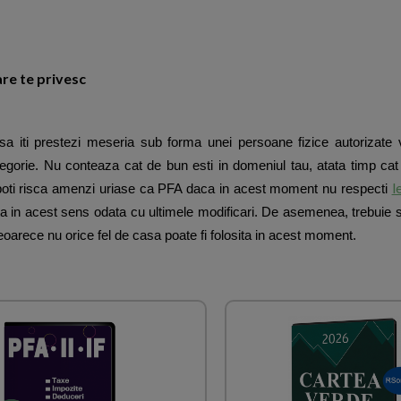
are te privesc
 iti prestezi meseria sub forma unei persoane fizice autorizate va
egorie. Nu conteaza cat de bun esti in domeniul tau, atata timp cat n
l
, poti risca amenzi uriase ca PFA daca in acest moment nu respecti
ta in acest sens odata cu ultimele modificari. De asemenea, trebuie sa 
eoarece nu orice fel de casa poate fi folosita in acest moment.