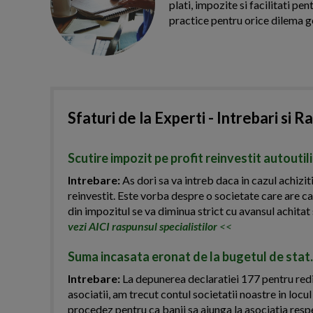
plati, impozite si facilitati pe
practice pentru orice dilema g
Sfaturi de la Experti - Intrebari si R
Scutire impozit pe profit reinvestit autoutil
Intrebare:
As dori sa va intreb daca in cazul achiziti
reinvestit. Este vorba despre o societate care are ca
din impozitul se va diminua strict cu avansul achitat 
vezi AICI raspunsul specialistilor
<<
Suma incasata eronat de la bugetul de stat.
Intrebare:
La depunerea declaratiei 177 pentru redi
asociatii, am trecut contul societatii noastre in locul
procedez pentru ca banii sa ajunga la asociatia resp