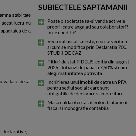
SUBIECTELE SAPTAMANII
amna stabilitate
Poate o societate sa-si vanda activele
a acest lucru nu
proprii catre angajati sau colaboratori?
 capacitatea de a
In ce conditii?
Vectorul fiscal: ce este, cum se verifica
si cum se modifica prin Declaratia 700.
STUDII DE CAZ
Titluri de stat FIDELIS, editia din august
2026: dobanzi de pana la 7,50% si cum
alegi maturitatea potrivita
Inchirierea unui imobil de catre un PFA
nu va face decat
pentru sediul social : care sunt
obligatiile de declarare si impozitare
Masa calda oferita zilierilor: tratament
fiscal si monografie contabila
i declarative,