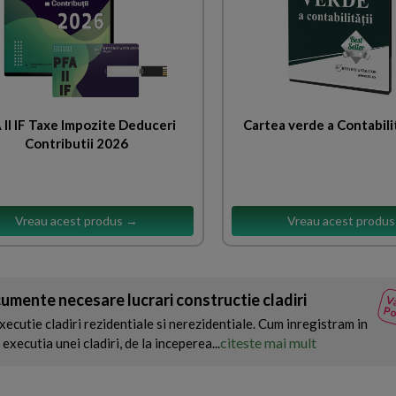
 II IF Taxe Impozite Deduceri
Cartea verde a Contabili
Contributii 2026
Vreau acest produs →
Vreau acest produ
umente necesare lucrari constructie cladiri
Va
Po
xecutie cladiri rezidentiale si nerezidentiale. Cum inregistram in
citeste mai mult
executia unei cladiri, de la inceperea...