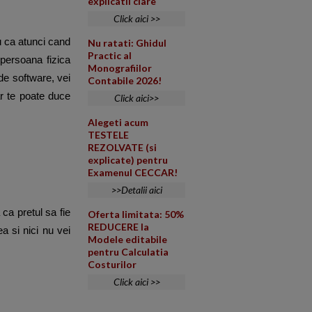
explicatii clare
Click aici >>
u ca atunci cand
Nu ratati: Ghidul
Practic al
 persoana fizica
Monografiilor
 de software, vei
Contabile 2026!
iar te poate duce
Click aici>>
Alegeti acum
TESTELE
REZOLVATE (si
explicate) pentru
Examenul CECCAR!
>>Detalii aici
 ca pretul sa fie
Oferta limitata: 50%
REDUCERE la
ea si nici nu vei
Modele editabile
pentru Calculatia
Costurilor
Click aici >>