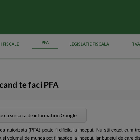
PFA
I FISCALE
LEGISLATIE FISCALA
TVA
 cand te faci PFA
e ca sursa ta de informatii in Google
ca autorizata (PFA) poate fi dificila la inceput. Nu stii exact cum tr
ea si volumul de munca pot fi haotice la inceput, iar bugetul de care dis