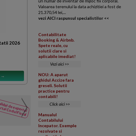
un numar de inventar de mijloc fix corporal.
Valoarea terenului la data achizitiei a fost de
21.370,54 lei,...
vezi AICI raspunsul specialistilor <<
Contabilitate
Booking & Airbnb.
tatii 2026
Spete reale, cu
solutii clare si
aplicabile imediat!
Vezi aici >>
NOU: A aparut
s →
ghidul Accize fara
greseli. Solutii
practice pentru
contabili!
Depunere cu intarziere 
lidat de expertul
Click aici >>
NOUTATI
rtal Codul Fiscal
din Codul
Cabinet stomatologic, organiz
Manualul
Fiscal
100000 euro, vectorul fiscal - 
Contabilului
Incepator. Exemple
rezolvate si