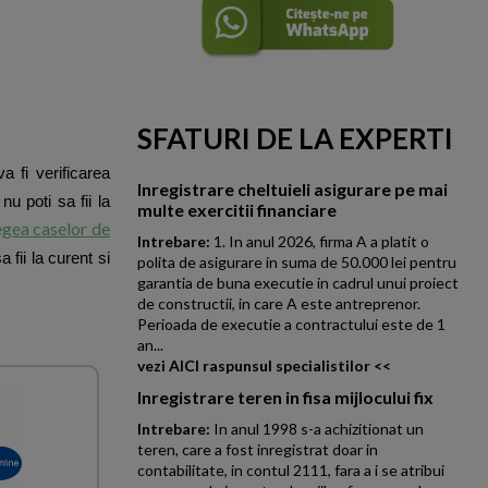
SFATURI DE LA EXPERTI
 fi verificarea
Inregistrare cheltuieli asigurare pe mai
u poti sa fii la
multe exercitii financiare
egea caselor de
Intrebare:
1. In anul 2026, firma A a platit o
fii la curent si
polita de asigurare in suma de 50.000 lei pentru
garantia de buna executie in cadrul unui proiect
de constructii, in care A este antreprenor.
Perioada de executie a contractului este de 1
an...
vezi AICI raspunsul specialistilor <<
Inregistrare teren in fisa mijlocului fix
Intrebare:
In anul 1998 s-a achizitionat un
teren, care a fost inregistrat doar in
contabilitate, in contul 2111, fara a i se atribui