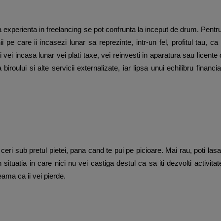
a experienta in freelancing se pot confrunta la inceput de drum. Pentr
 pe care ii incasezi lunar sa reprezinte, intr-un fel, profitul tau, ca
i vei incasa lunar vei plati taxe, vei reinvesti in aparatura sau licente
 biroului si alte servicii externalizate, iar lipsa unui echilibru financ
 ceri sub pretul pietei, pana cand te pui pe picioare. Mai rau, poti lasa
ituatia in care nici nu vei castiga destul ca sa iti dezvolti activitat
teama ca ii vei pierde.