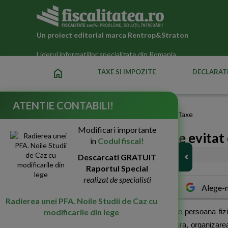
Un proiect editorial marca
Rentrop&Straton
-
Liderul informatiilor specializate din Romania
home
TAXE SI IMPOZITE
DECLARATI
ATENTIE CONTABILI!
Fiscalitatea.ro
»
PFA 2026 : Stiri, Legislatie, Impozite si Taxe
Modificari importante
5 cele mai mari greseli de evitat
in
Codul fiscal!
11-Oct-2018
Descarcati GRATUIT
10784
Raportul Special
realizat de specialisti
Alege-n
Radierea unei PFA. Noile Studii de Caz cu
modificarile din lege
T
recerea de la statutul de angajat la cel de persoana fizi
relatia cu potentialii clienti din noua ta postura, organizar