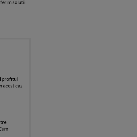
ferim solutii
d profitul
in acest caz
ntre
. Cum