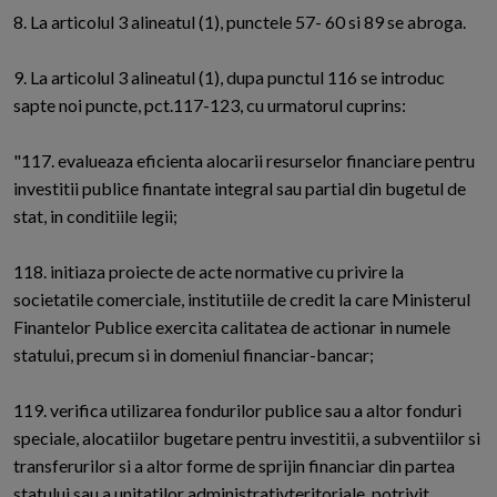
8. La articolul 3 alineatul (1), punctele 57- 60 si 89 se abroga.
9. La articolul 3 alineatul (1), dupa punctul 116 se introduc
sapte noi puncte, pct.117-123, cu urmatorul cuprins:
"117. evalueaza eficienta alocarii resurselor financiare pentru
investitii publice finantate integral sau partial din bugetul de
stat, in conditiile legii;
118. initiaza proiecte de acte normative cu privire la
societatile comerciale, institutiile de credit la care Ministerul
Finantelor Publice exercita calitatea de actionar in numele
statului, precum si in domeniul financiar-bancar;
119. verifica utilizarea fondurilor publice sau a altor fonduri
speciale, alocatiilor bugetare pentru investitii, a subventiilor si
transferurilor si a altor forme de sprijin financiar din partea
statului sau a unitatilor administrativteritoriale, potrivit