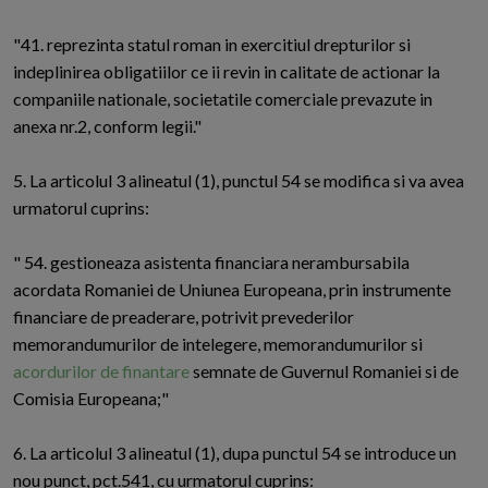
"41. reprezinta statul roman in exercitiul drepturilor si
indeplinirea obligatiilor ce ii revin in calitate de actionar la
companiile nationale, societatile comerciale prevazute in
anexa nr.2, conform legii."
5. La articolul 3 alineatul (1), punctul 54 se modifica si va avea
urmatorul cuprins:
" 54. gestioneaza asistenta financiara nerambursabila
acordata Romaniei de Uniunea Europeana, prin instrumente
financiare de preaderare, potrivit prevederilor
memorandumurilor de intelegere, memorandumurilor si
acordurilor de finantare
semnate de Guvernul Romaniei si de
Comisia Europeana;"
6. La articolul 3 alineatul (1), dupa punctul 54 se introduce un
nou punct, pct.541, cu urmatorul cuprins: