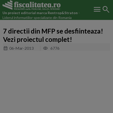
menu
search
Un proiect editorial marca
Rentrop&Straton
-
Liderul informatiilor specializate din Romania
7 directii din MFP se desfiinteaza!
Vezi proiectul complet!
06-Mar-2013
6776