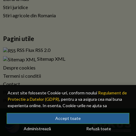
Stiri juridice
Stiri agricole din Romania
Pagini utile
RSS Flux RSS 2.0
Sitemap XML
Despre cookies
Termeni si conditii
Contact
Publicitate
Acest site foloseste Cookie-uri, conform noului
Regulament de
Protectie a Datelor (GDPR)
, pentru a va asigura cea mai buna
Privacy policy RO
experienta online. In esenta, Cookie-urile ne ajuta sa
imbunatatim continutul de pe site, oferindu-va dvs., cititorul, o
© 2026 Fiscalitatea.ro. Toate drepturile rezervate.
experienta online personalizata si mult mai rapida. Ele sunt
Accept toate
folosite doar de site-ul nostru si partenerii nostri de incredere.
Administrează
Refuză toate
Click
AICI
pentru detalii despre politica de Cookie-uri.