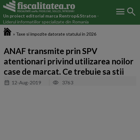
menu
search
Un proiect editorial marca
Rentrop&Straton
-
Liderul informatiilor specializate din Romania
Fiscalitatea.ro
»
Taxe si impozite datorate statului in 2026
ANAF transmite prin SPV
atentionari privind utilizarea noilor
case de marcat. Ce trebuie sa stii
12-Aug-2019
3763