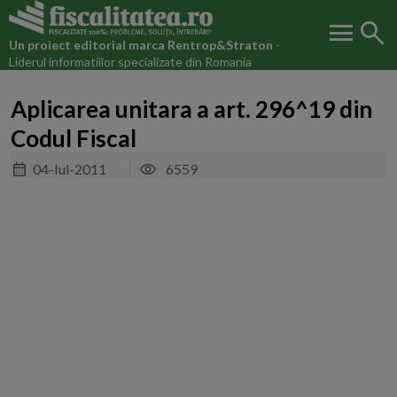
menu
search
Un proiect editorial marca
Rentrop&Straton
-
Liderul informatiilor specializate din Romania
Aplicarea unitara a art. 296^19 din
Codul Fiscal
04-Iul-2011
6559