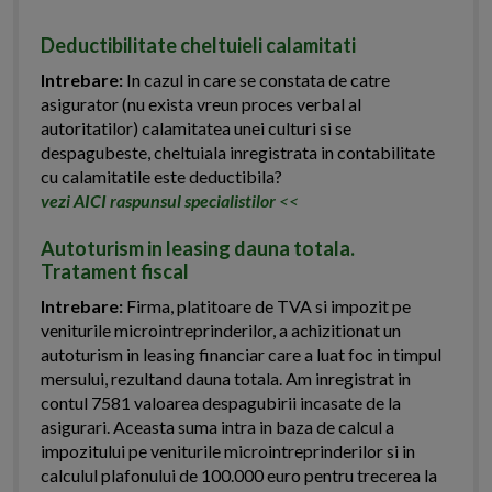
Deductibilitate cheltuieli calamitati
Intrebare:
In cazul in care se constata de catre
asigurator (nu exista vreun proces verbal al
autoritatilor) calamitatea unei culturi si se
despagubeste, cheltuiala inregistrata in contabilitate
cu calamitatile este deductibila?
vezi AICI raspunsul specialistilor
<<
Autoturism in leasing dauna totala.
Tratament fiscal
Intrebare:
Firma, platitoare de TVA si impozit pe
veniturile microintreprinderilor, a achizitionat un
autoturism in leasing financiar care a luat foc in timpul
mersului, rezultand dauna totala. Am inregistrat in
contul 7581 valoarea despagubirii incasate de la
asigurari. Aceasta suma intra in baza de calcul a
impozitului pe veniturile microintreprinderilor si in
calculul plafonului de 100.000 euro pentru trecerea la