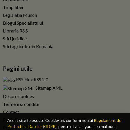
Timp liber
Legislatia Muncii
Blogul Specialistului
Libraria R&S
Stiri juridice
Stiri agricole din Romania
Pagini utile
RSS Flux RSS 2.0
Sitemap XML
Despre cookies
Termeni si conditii
Contact
Publicitate
Acest site foloseste Cookie-uri, conform noului
Regulament de
Protectie a Datelor (GDPR)
, pentru a va asigura cea mai buna
Privacy policy RO