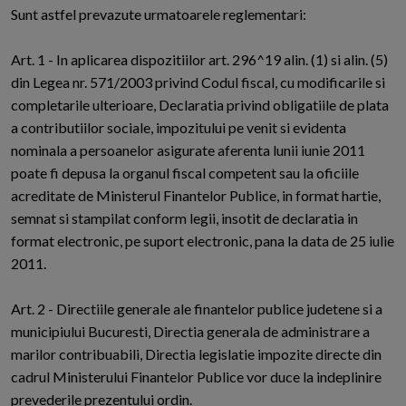
Sunt astfel prevazute urmatoarele reglementari:
Art. 1 - In aplicarea dispozitiilor art. 296^19 alin. (1) si alin. (5)
din Legea nr. 571/2003 privind Codul fiscal, cu modificarile si
completarile ulterioare, Declaratia privind obligatiile de plata
a contributiilor sociale, impozitului pe venit si evidenta
nominala a persoanelor asigurate aferenta lunii iunie 2011
poate fi depusa la organul fiscal competent sau la oficiile
acreditate de Ministerul Finantelor Publice, in format hartie,
semnat si stampilat conform legii, insotit de declaratia in
format electronic, pe suport electronic, pana la data de 25 iulie
2011.
Art. 2 - Directiile generale ale finantelor publice judetene si a
municipiului Bucuresti, Directia generala de administrare a
marilor contribuabili, Directia legislatie impozite directe din
cadrul Ministerului Finantelor Publice vor duce la indeplinire
prevederile prezentului ordin.