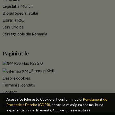
Legislatia Muncii
Blogul Specialistului
Libraria R&S
Stiri juridice
Stiri agricole din Romania
Pagini utile
RSS Flux RSS 2.0
Sitemap XML
Despre cookies
Termeni si conditii
Contact
Publicitate
Acest site foloseste Cookie-uri, conform noului
Regulament de
Protectie a Datelor (GDPR)
, pentru a va asigura cea mai buna
Privacy policy RO
experienta online. In esenta, Cookie-urile ne ajuta sa