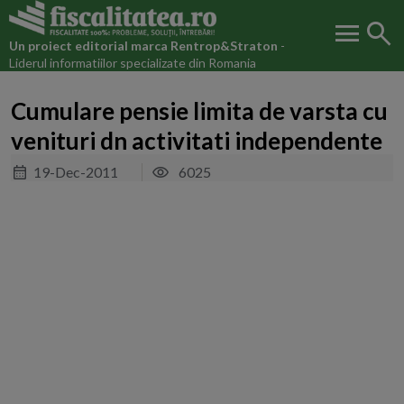
menu
search
Un proiect editorial marca
Rentrop&Straton
-
Liderul informatiilor specializate din Romania
Cumulare pensie limita de varsta cu
venituri dn activitati independente
19-Dec-2011
6025