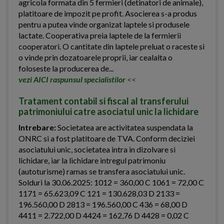
agricola formata din 5 fermieri (detinatori de animale),
platitoare de impozit pe profit. Asocierea s-a produs
pentru a putea vinde organizat laptele si produsele
lactate. Cooperativa preia laptele de la fermierii
cooperatori. O cantitate din laptele preluat o raceste si
o vinde prin dozatoarele proprii, iar cealalta o
foloseste la producerea de...
vezi AICI raspunsul specialistilor
<<
Tratament contabil si fiscal al transferului
patrimoniului catre asociatul unic la lichidare
Intrebare:
Societatea are activitatea suspendata la
ONRC si a fost platitoare de TVA. Conform deciziei
asociatului unic, societatea intra in dizolvare si
lichidare, iar la lichidare intregul patrimoniu
(autoturisme) ramas se transfera asociatului unic.
Solduri la 30.06.2025: 1012 = 360,00 C 1061 = 72,00 C
1171 = 65.623,09 C 121 = 130.628,03 D 2133 =
196.560,00 D 2813 = 196.560,00 C 436 = 68,00 D
4411 = 2.722,00 D 4424 = 162,76 D 4428 = 0,02 C