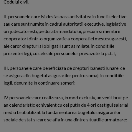
Codului civil.
II. persoanele care isi desfasoara activitatea in functii elective
sau care sunt numite in cadrul autoritatii executive, legislative
ori judecatoresti, pe durata mandatului, precum si membrii
cooperatori dintr-o organizatie a cooperatiei mestesugaresti,
ale caror drepturi si obligatii sunt asimilate, in conditiile
prezentei legi, cu cele ale persoanelor prevazute la pct. I;
III. persoanele care beneficiaza de drepturi banesti lunare, ce
se asigura din bugetul asigurarilor pentru somaj, in conditiile
legii, denumite in continuare someri;
IV. persoanele care realizeaza, in mod exclusiv, un venit brut pe
an calendaristic echivalent cu cel putin de 4 ori castigul salarial
mediu brut utilizat la fundamentarea bugetului asigurarilor
sociale de stat si care se afla in una dintre situatiile urmatoare: