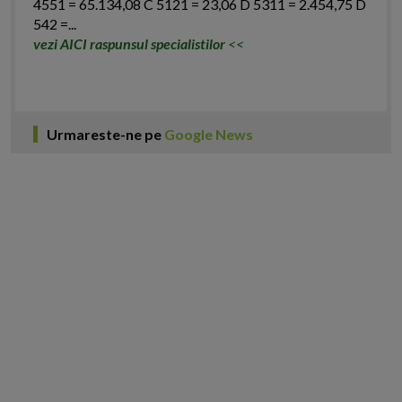
4551 = 65.134,08 C 5121 = 23,06 D 5311 = 2.454,75 D
542 =...
vezi AICI raspunsul specialistilor
<<
Urmareste-ne pe
Google News