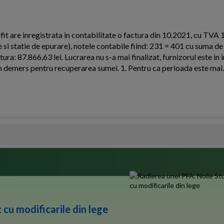
it are inregistrata in contabilitate o factura din 10.2021, cu TVA
re si statie de epurare), notele contabile fiind: 231 = 401 cu suma d
ra: 87.866,63 lei. Lucrarea nu s-a mai finalizat, furnizorul este in 
un demers pentru recuperarea sumei. 1. Pentru ca perioada este mai..
 cu modificarile din lege