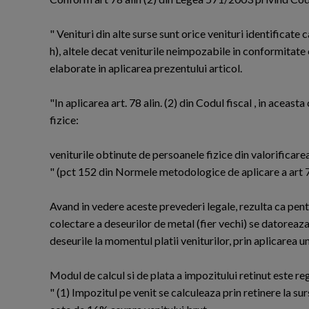
" Venituri din alte surse sunt orice venituri identificate c
h), altele decat veniturile neimpozabile in conformitat
elaborate in aplicarea prezentului articol.
"In aplicarea art. 78 alin. (2) din Codul fiscal , in acea
fizice:
veniturile obtinute de persoanele fizice din valorificarea
" (pct 152 din Normele metodologice de aplicare a art 7
Avand in vedere aceste prevederi legale, rezulta ca pentr
colectare a deseurilor de metal (fier vechi) se datoreaz
deseurile la momentul platii veniturilor, prin aplicarea u
Modul de calcul si de plata a impozitului retinut este re
" (1) Impozitul pe venit se calculeaza prin retinere la sur