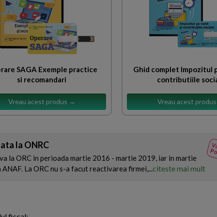
rare SAGA Exemple practice
Ghid complet Impozitul p
si recomandari
contributiile soci
Vreau acest produs →
Vreau acest produ
data la ONRC
Va
Po
iva la ORC in perioada martie 2016 - martie 2019, iar in martie
citeste mai mult
a ANAF. La ORC nu s-a facut reactivarea firmei,...
l fiscal: