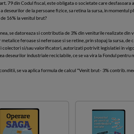
rt. 79 din Codul fiscal, este obligata o societate care desfasoara a
a deseurilor de la persoane fizice, sa retina la sursa, in momentul pla
 de 16% la venitul brut?
ea, se datoreaza si contributia de 3% din veniturile realizate din 
 metalice feroase si neferoase si se retine, prin stopaj la sursa, de 
colectori si/sau valorificatori, autorizati potrivit legislatiei in vig
a deseurilor industriale reciclabile, ce se va vira la Fondul pentru 
conditii, se va aplica formula de calcul "Venit brut- 3% contrib. me