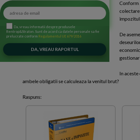
Conform a
colectare 
impozitul
Da, vreau informatii despre produsele
Rentrop&Straton. Sunt de acord ca datele personale sa fie
De asemen
prelucrate conform
Regulamentul UE 679/2016
deseurilor
economici 
gestionare
In aceste 
ambele obligatii se calculeaza la venitul brut?
Raspuns: