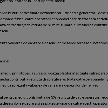
igatia sa le vireze la Fondul pentru mediu.
siv a bunurilor destinate dezmembrarii, de catre generatorii deseur
ersoane fizice, catre operatorii economici care desfasoara activit
baza de factura/adeverinta de primire si plata, cu retinerea contribu
eseuri.
zinta valoarea de vanzare a deseurilor metalice feroase si neferoase
arele:
mediu prin stopaj la sursa cu ocazia platilor efectuate catre persoa
ediu contributia retinuta din platile efectuate catre persoanele fiz
 mediu reprezinta valoarea de vanzare a deseurilor de fier vechi.
dul pentru mediu, contributia de 3% retinuta de catre operatorii ec
a deseurilor se declara si se plateste lunar de catre acesti operator