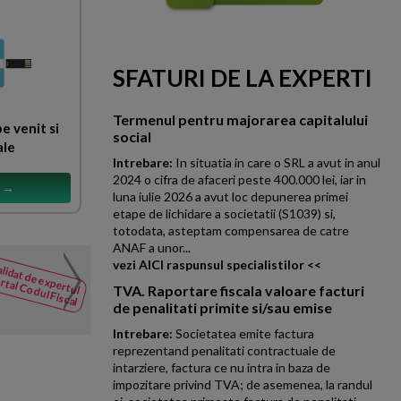
SFATURI DE LA EXPERTI
Termenul pentru majorarea capitalului
e venit si
social
ale
Intrebare:
In situatia in care o SRL a avut in anul
2024 o cifra de afaceri peste 400.000 lei, iar in
s →
luna iulie 2026 a avut loc depunerea primei
etape de lichidare a societatii (S1039) si,
totodata, asteptam compensarea de catre
ANAF a unor...
PFA. Venituri din ingineri
vezi AICI raspunsul specialistilor <<
lidat de expertul
NOUTATI
in scopuri de TVA
rtal Codul Fiscal
din Codul
TVA. Raportare fiscala valoare facturi
O PFA care desfasoara activita
Fiscal
de penalitati primite si/sau emise
desfasurata in valoare de 393.
Intrebare:
Societatea emite factura
reprezentand penalitati contractuale de
intarziere, factura ce nu intra in baza de
impozitare privind TVA; de asemenea, la randul