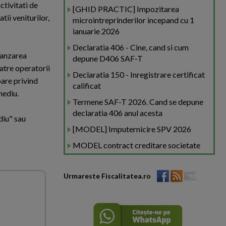
ctivitati de
[GHID PRACTIC] Impozitarea
tii veniturilor,
microintreprinderilor incepand cu 1
ianuarie 2026
Declaratia 406 - Cine, cand si cum
vanzarea
depune D406 SAF-T
catre operatorii
Declaratia 150 - Inregistrare certificat
oare privind
calificat
mediu.
Termene SAF-T 2026. Cand se depune
declaratia 406 anul acesta
diu" sau
[MODEL] Imputernicire SPV 2026
MODEL contract creditare societate
Urmareste Fiscalitatea.ro