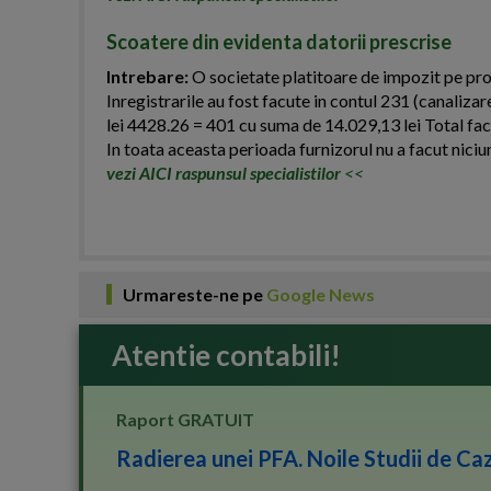
Scoatere din evidenta datorii prescrise
Intrebare:
O societate platitoare de impozit pe prof
Inregistrarile au fost facute in contul 231 (canaliza
lei 4428.26 = 401 cu suma de 14.029,13 lei Total factu
In toata aceasta perioada furnizorul nu a facut nici
vezi AICI raspunsul specialistilor
<<
Urmareste-ne pe
Google News
Atentie contabili!
Raport GRATUIT
Radierea unei PFA. Noile Studii de Caz