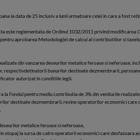
pana la data de 25 inclusiv a lunii urmatoare celei in care a fost reti
easta este reglementata de Ordinul 1032/2011 privind modificarea 
 pentru aprobarea Metodologiei de calcul al contributiilor si taxelo
realizate din vanzarea deseurilor metalice feroase si neferoase, incl
r, respectivdetinatorii bunurilor destinate dezmembrarii, persoane
ficator autorizat in conditiile legii.
vira la Fondul pentru mediu contributia de 3% din veniturile realizat
nurilor destinate dezmembrarii, revine operatorilor economici care
.
deseurilor metalice feroase si neferoase,
rin stopaj la sursa de catre operatorii economici care desfasoara ac