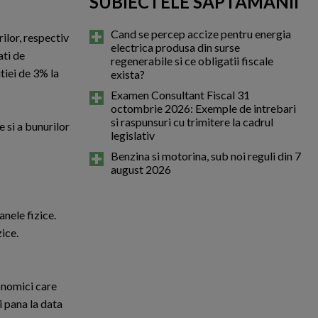
SUBIECTELE SAPTAMANII
Cand se percep accize pentru energia
ilor, respectiv
electrica produsa din surse
ati de
regenerabile si ce obligatii fiscale
tiei de 3% la
exista?
Examen Consultant Fiscal 31
octombrie 2026: Exemple de intrebari
si raspunsuri cu trimitere la cadrul
 si a bunurilor
legislativ
Benzina si motorina, sub noi reguli din 7
august 2026
nele fizice.
ice.
onomici care
i pana la data