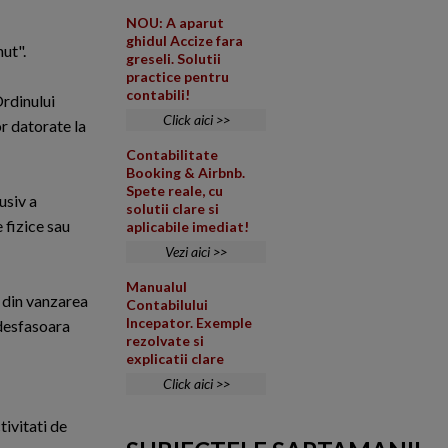
NOU: A aparut
ghidul Accize fara
nut".
greseli. Solutii
practice pentru
contabili!
Ordinului
Click aici >>
r datorate la
Contabilitate
Booking & Airbnb.
Spete reale, cu
usiv a
solutii clare si
 fizice sau
aplicabile imediat!
Vezi aici >>
Manualul
e din vanzarea
Contabilului
Incepator. Exemple
 desfasoara
rezolvate si
explicatii clare
Click aici >>
tivitati de