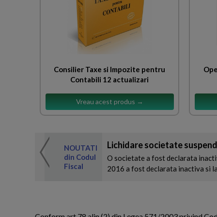
Consilier Taxe si Impozite pentru
Ope
Contabili 12 actualizari
Vreau acest produs →
Lichidare societate suspen
 de expertul
NOUTATI
odul Fiscal
din Codul
O societate a fost declarata inact
Fiscal
2016 a fost declarata inactiva si l
Conform art 78 alin (2) din Legea 571/2003 privind Codu