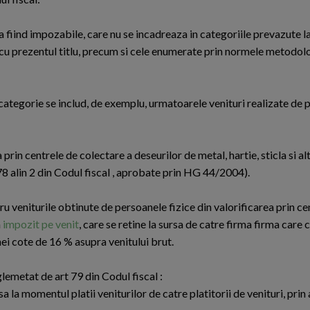
a fiind impozabile, care nu se incadreaza in categoriile prevazute la a
e cu prezentul titlu, precum si cele enumerate prin normele metodol
sta categorie se includ, de exemplu, urmatoarele venituri realizate de
 prin centrele de colectare a deseurilor de metal, hartie, sticla si 
8 alin 2 din Codul fiscal , aprobate prin HG 44/2004).
u veniturile obtinute de persoanele fizice din valorificarea prin ce
a
impozit pe venit
, care se retine la sursa de catre firma firma care
nei cote de 16 % asupra venitului brut.
glemetat de art 79 din Codul fiscal :
sa la momentul platii veniturilor de catre platitorii de venituri, prin