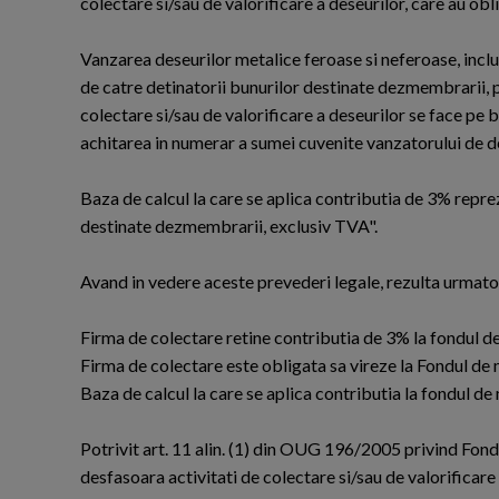
colectare si/sau de valorificare a deseurilor, care au obl
Vanzarea deseurilor metalice feroase si neferoase, inclu
de catre detinatorii bunurilor destinate dezmembrarii, p
colectare si/sau de valorificare a deseurilor se face pe 
achitarea in numerar a sumei cuvenite vanzatorului de d
Baza de calcul la care se aplica contributia de 3% repre
destinate dezmembrarii, exclusiv TVA".
Avand in vedere aceste prevederi legale, rezulta urmato
Firma de colectare retine contributia de 3% la fondul de 
Firma de colectare este obligata sa vireze la Fondul de m
Baza de calcul la care se aplica contributia la fondul de
Potrivit art. 11 alin. (1) din OUG 196/2005 privind Fon
desfasoara activitati de colectare si/sau de valorificare 