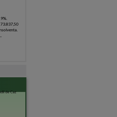
 19%.
e 73.837,50
insolventa.
.