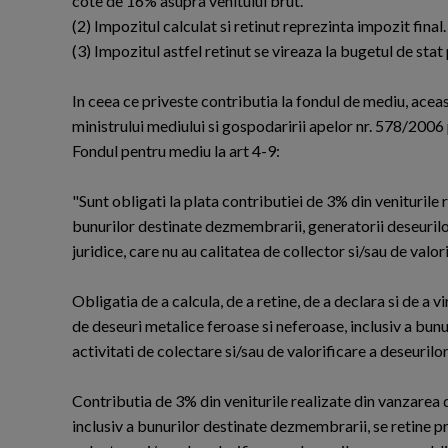
cote de 16% asupra venitului brut.
(2) Impozitul calculat si retinut reprezinta impozit final.
(3) Impozitul astfel retinut se vireaza la bugetul de stat 
In ceea ce priveste contributia la fondul de mediu, ac
ministrului mediului si gospodaririi apelor nr. 578/2006
Fondul pentru mediu la art 4-9:
"Sunt obligati la plata contributiei de 3% din veniturile 
bunurilor destinate dezmembrarii, generatorii deseurilo
juridice, care nu au calitatea de collector si/sau de valori
Obligatia de a calcula, de a retine, de a declara si de a 
de deseuri metalice feroase si neferoase, inclusiv a bu
activitati de colectare si/sau de valorificare a deseurilor
Contributia de 3% din veniturile realizate din vanzarea 
inclusiv a bunurilor destinate dezmembrarii, se retine p