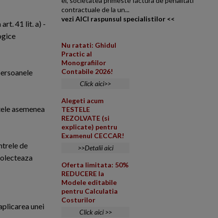
ei, societatea primeste factura de penalitati
contractuale de la un...
vezi AICI raspunsul specialistilor <<
rt. 41 lit. a) -
ogice
Nu ratati: Ghidul
Practic al
Monografiilor
Contabile 2026!
 persoanele
Click aici>>
Alegeti acum
altele asemenea
TESTELE
REZOLVATE (si
explicate) pentru
Examenul CECCAR!
ntrele de
>>Detalii aici
 colecteaza
Oferta limitata: 50%
REDUCERE la
Modele editabile
pentru Calculatia
Costurilor
 aplicarea unei
Click aici >>