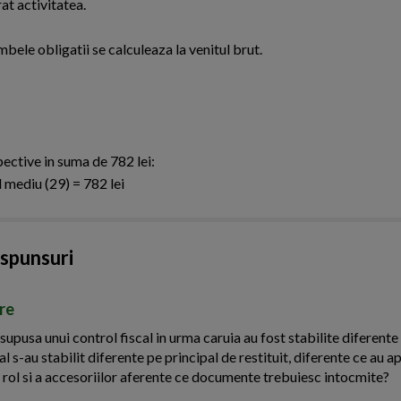
rat activitatea.
bele obligatii se calculeaza la venitul brut.
pective in suma de 782 lei:
d mediu (29) = 782 lei
aspunsuri
ire
upusa unui control fiscal in urma caruia au fost stabilite diferente
al s-au stabilit diferente pe principal de restituit, diferente ce au ap
sa rol si a accesoriilor aferente ce documente trebuiesc intocmite?