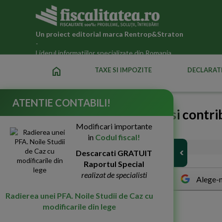
Un proiect editorial marca
Rentrop&Straton
-
Liderul informatiilor specializate din Romania
home
TAXE SI IMPOZITE
DECLARATI
ATENTIE CONTABILI!
Calcul impozit de venit si contri
Modificari importante
persoane fizice
in
Codul fiscal!
30-Nov-2011
23909
Descarcati GRATUIT
Raportul Special
realizat de specialisti
Alege-n
Radierea unei PFA. Noile Studii de Caz cu
I
ntrebare:
modificarile din lege