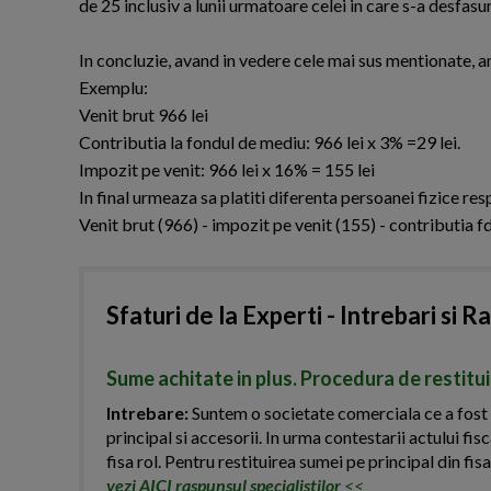
de 25 inclusiv a lunii urmatoare celei in care s-a desfasu
In concluzie, avand in vedere cele mai sus mentionate, am
Exemplu:
Venit brut 966 lei
Contributia la fondul de mediu: 966 lei x 3% =29 lei.
Impozit pe venit: 966 lei x 16% = 155 lei
In final urmeaza sa platiti diferenta persoanei fizice res
Venit brut (966) - impozit pe venit (155) - contributia f
Sfaturi de la Experti - Intrebari si R
Sume achitate in plus. Procedura de restitu
Intrebare:
Suntem o societate comerciala ce a fost s
principal si accesorii. In urma contestarii actului fisc
fisa rol. Pentru restituirea sumei pe principal din fi
vezi AICI raspunsul specialistilor
<<