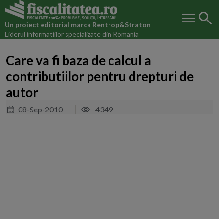
menu
search
Un proiect editorial marca
Rentrop&Straton
-
Liderul informatiilor specializate din Romania
Care va fi baza de calcul a
contributiilor pentru drepturi de
autor
08-Sep-2010
4349