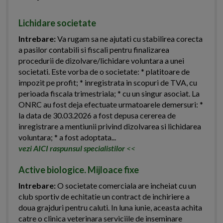
Lichidare societate
Intrebare:
Va rugam sa ne ajutati cu stabilirea corecta
a pasilor contabili si fiscali pentru finalizarea
procedurii de dizolvare/lichidare voluntara a unei
societati. Este vorba de o societate: * platitoare de
impozit pe profit; * inregistrata in scopuri de TVA, cu
perioada fiscala trimestriala; * cu un singur asociat. La
ONRC au fost deja efectuate urmatoarele demersuri: *
la data de 30.03.2026 a fost depusa cererea de
inregistrare a mentiunii privind dizolvarea si lichidarea
voluntara; * a fost adoptata...
vezi AICI raspunsul specialistilor
<<
Active biologice. Mijloace fixe
Intrebare:
O societate comerciala are incheiat cu un
club sportiv de echitatie un contract de inchiriere a
doua grajduri pentru caluti. In luna iunie, aceasta achita
catre o clinica veterinara serviciile de inseminare