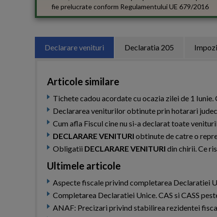
fie prelucrate conform
Regulamentului UE 679/2016
Declarare venituri
Declaratia 205
Impozi
Articole similare
Tichete cadou acordate cu ocazia zilei de 1 Iunie.
Declararea veniturilor obtinute prin hotarari jude
Cum afla Fiscul cine nu si-a declarat toate venituri
DECLARARE VENITURI
obtinute de catre o repre
Obligatii
DECLARARE VENITURI
din chirii. Ce r
Ultimele articole
Aspecte fiscale privind completarea Declaratiei U
Completarea Declaratiei Unice. CAS si CASS peste 
ANAF: Precizari privind stabilirea rezidentei fiscal