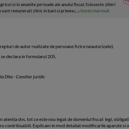
Va
Po
icol si in anumite perioade ale anului fiscal, foloseste zilieri
citeste mai mult
sunt remunerati zilnic in bani si primesc...
 drepturi de autor realizate de persoane fizice neautorizate).
u se declara in formularul 205.
a Dita - Consilier juridic
n atentia dvs. tot ce este nou legat de domeniul fiscal: legi, obligati
ntru contribuabili. Explicam in mod detaliat modificarile aparute si o