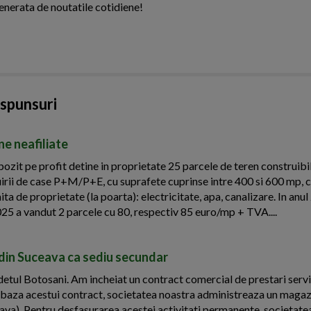
enerata de noutatile cotidiene!
aspunsuri
ne neafiliate
zit pe profit detine in proprietate 25 parcele de teren construibil
ruirii de case P+M/P+E, cu suprafete cuprinse intre 400 si 600 mp, c
mita de proprietate (la poarta): electricitate, apa, canalizare. In anu
025 a vandut 2 parcele cu 80, respectiv 85 euro/mp + TVA....
i din Suceava ca sediu secundar
udetul Botosani. Am incheiat un contract comercial de prestari servi
 In baza acestui contract, societatea noastra administreaza un magaz
eava). Pentru desfasurarea acestei activitati permanente, societate