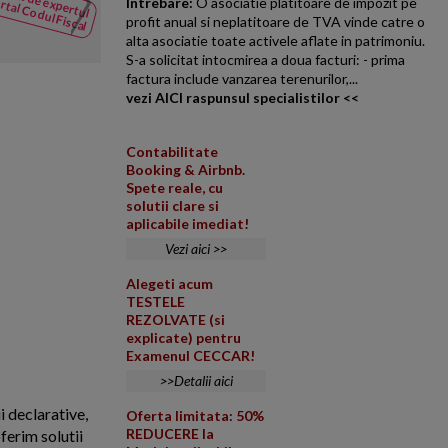
lidat de expertul
rtal Codul Fiscal
Intrebare:
O asociatie platitoare de impozit pe
din Codul
Persoana fizica, rezident fisca
profit anual si neplatitoare de TVA vinde catre o
Fiscal
obligatia de a declara sau plat
alta asociatie toate activele aflate in patrimoniu.
S-a solicitat intocmirea a doua facturi: - prima
factura include vanzarea terenurilor,...
vezi AICI raspunsul specialistilor <<
Contabilitate
Booking & Airbnb.
Spete reale, cu
solutii clare si
aplicabile imediat!
Vezi aici >>
Alegeti acum
TESTELE
REZOLVATE (si
explicate) pentru
Examenul CECCAR!
>>Detalii aici
i declarative,
Oferta limitata: 50%
REDUCERE la
ferim solutii