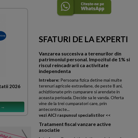
SFATURI DE LA EXPERTI
Vanzarea succesiva a terenurilor din
patrimoniul personal. Impozitul de 1% si
riscul reincadrarii ca activitate
independenta
Intrebare:
Persoana fizica detine mai multe
terenuri agricole extravilane, de peste 8 ani,
tatii 2026
achizitionate prin cumparare si arendate in
aceasta perioada. Decide sa le vanda. Oferta
vine de la trei cumparatori care, prin
s →
antecontracte...
vezi AICI raspunsul specialistilor <<
Tratament fiscal vanzare active
asociatie
Salariu navigator Malta
NOUTATI