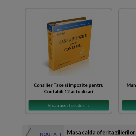
Consilier Taxe si Impozite pentru
Manu
Contabili 12 actualizari
Vreau acest produs →
Masa calda oferita zilierilor
NOUTATI