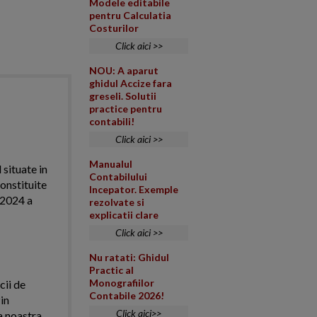
Modele editabile
pentru Calculatia
Costurilor
Click aici >>
NOU: A aparut
ghidul Accize fara
greseli. Solutii
practice pentru
contabili!
Click aici >>
Manualul
 situate in
Contabilului
onstituite
Incepator. Exemple
l 2024 a
rezolvate si
explicatii clare
Click aici >>
Nu ratati: Ghidul
Practic al
Monografiilor
cii de
Contabile 2026!
in
Click aici>>
a noastra