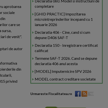
Declaratia 060. Model si instructiuni de
completare
tru aprobarea
or sociale
[GHID PRACTIC] Impozitarea
 din
microintreprinderilor incepand cu 1
rilor care se
ianuarie 2026
a sursa,
Declaratia 406 - Cine, cand si cum
iari de venit".
depune D406 SAF-T
Declaratia 150 - Inregistrare certificat
epturi de autor
calificat
Termene SAF-T 2026. Cand se depune
informativa
declaratia 406 anul acesta
/pierderile din
[MODEL] Imputernicire SPV 2026
cularii,
MODEL contract creditare societate
2015 privind
Urmareste Fiscalitatea.ro