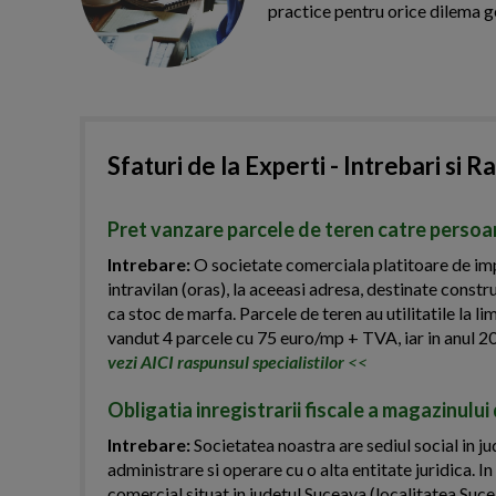
practice pentru orice dilema g
Sfaturi de la Experti - Intrebari si R
Pret vanzare parcele de teren catre persoa
Intrebare:
O societate comerciala platitoare de impo
intravilan (oras), la aceeasi adresa, destinate const
ca stoc de marfa. Parcele de teren au utilitatile la li
vandut 4 parcele cu 75 euro/mp + TVA, iar in anul 2
vezi AICI raspunsul specialistilor
<<
Obligatia inregistrarii fiscale a magazinulu
Intrebare:
Societatea noastra are sediul social in j
administrare si operare cu o alta entitate juridica.
comercial situat in judetul Suceava (localitatea Suc