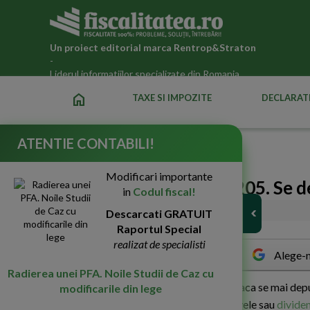
Un proiect editorial marca
Rentrop&Straton
-
Liderul informatiilor specializate din Romania
home
TAXE SI IMPOZITE
DECLARATI
ATENTIE CONTABILI!
Fiscalitatea.ro
»
Legislatia fiscala actualizata 2026
Modificari importante
Declarare venituri in D205. Se 
in
Codul fiscal!
08-Feb-2017
Descarcati GRATUIT
8313
Raportul Special
realizat de specialisti
Alege-n
Radierea unei PFA. Noile Studii de Caz cu
P
rin cele de mai jos, urmeaza sa vedem daca se mai dep
modificarile din lege
drepturi de autor sau pentru conventii civele sau
divide