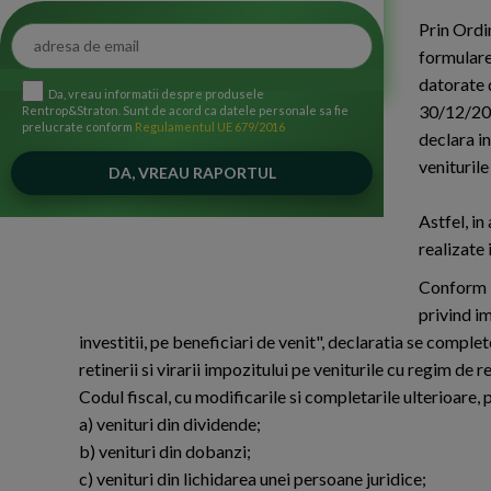
Prin Ordi
formularel
datorate 
Da, vreau informatii despre produsele
30/12/2016
Rentrop&Straton. Sunt de acord ca datele personale sa fie
prelucrate conform
Regulamentul UE 679/2016
declara in
veniturile
Astfel, i
realizate 
Conform I
privind im
investitii, pe beneficiari de venit", declaratia se complet
retinerii si virarii impozitului pe veniturile cu regim de r
Codul fiscal, cu modificarile si completarile ulterioare, 
a) venituri din dividende;
b) venituri din dobanzi;
c) venituri din lichidarea unei persoane juridice;