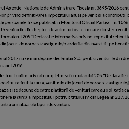
nul Agentiei Nationale de Administrare Fiscala nr. 3695/2016 pen
or privind definitivarea impozitului anual pe venit si a contributiil
de persoanele fizice publicat in Monitorul Oficial Partea I nr. 1068
 veniturile din drepturi de autor au fost eliminate din sfera venitu
 formularul 205 "Declaratie informativa privind impozitul retinut l
 din jocuri de noroc si castigurile/pierderile din investitii, pe benefic
n anul 2017 nu se mai depune declaratia 205 pentru veniturile din dr
in anul 2016.
nstructiunilor privind completarea formularului 205 "Declaratie 
pozitul retinut la sursa, veniturile din jocuri de noroc si castigurile
eaza si se depune de catre platitorii de venituri care au obligatia cal
etinere la sursa a impozitului, potrivit titlului IV din Legea nr. 227/
pentru urmatoarele tipuri de venituri: