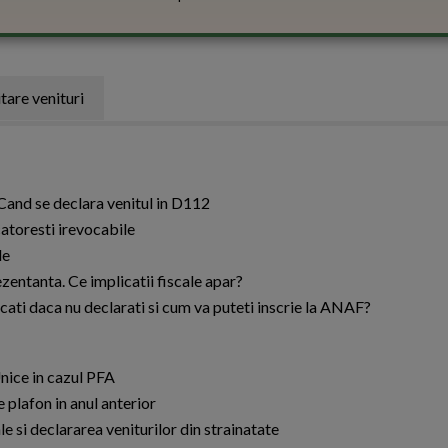
tare venituri
 Cand se declara venitul in D112
catoresti irevocabile
le
zentanta. Ce implicatii fiscale apar?
iscati daca nu declarati si cum va puteti inscrie la ANAF?
nice in cazul PFA
plafon in anul anterior
e si declararea veniturilor din strainatate