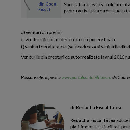
 de expertul
odul Fiscal
din Codul
Societatea activeaza in domeniul agr
Fiscal
pentru activitatea curenta. Acestia 
d) venituri din premii;
e) venituri din jocuri de noroc cu impunere finala;
f) venituri din alte surse (se incadreaza si veniturile din
Veniturile din drepturi de autor realizate in anul 2016 n
Raspuns oferit pentru
www.portalcontabilitate.ro
de Gabriel
de
Redactia Fiscalitatea
Redactia Fiscalitatea
aduce i
plati, impozite si facilitati pe