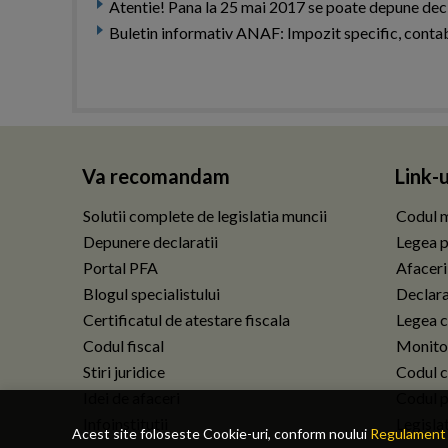
Atentie! Pana la 25 mai 2017 se poate depune decla
Buletin informativ ANAF: Impozit specific, contabil
Va recomandam
Link-u
Solutii complete de legislatia muncii
Codul m
Depunere declaratii
Legea p
Portal PFA
Afaceri
Blogul specialistului
Declarat
Certificatul de atestare fiscala
Legea c
Codul fiscal
Monitor
Stiri juridice
Codul ci
Idei de afaceri
Codul p
Infoinstitutii
Legisla
Acest site foloseste Cookie-uri, conform noului
Regulament 