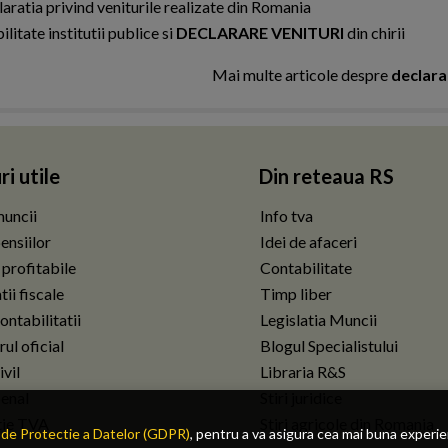
ratia privind veniturile realizate din Romania
itate institutii publice si
DECLARARE VENITURI
din chirii
Mai multe articole despre
declara
ri utile
Din reteaua RS
uncii
Info tva
ensiilor
Idei de afaceri
 profitabile
Contabilitate
ii fiscale
Timp liber
ontabilitatii
Legislatia Muncii
ul oficial
Blogul Specialistului
vil
Libraria R&S
enal
Stiri juridice
tie TVA
Stiri agricole din Romania
de Protectie a Datelor (GDPR)
, pentru a va asigura cea mai buna experi