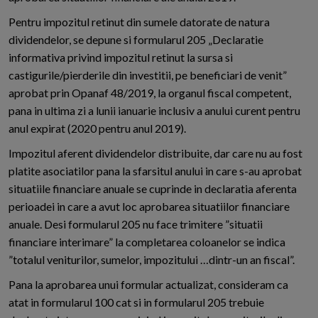
Pentru impozitul retinut din sumele datorate de natura
dividendelor, se depune si formularul 205 „Declaratie
informativa privind impozitul retinut la sursa si
castigurile/pierderile din investitii, pe beneficiari de venit”
aprobat prin Opanaf 48/2019, la organul fiscal competent,
pana in ultima zi a lunii ianuarie inclusiv a anului curent pentru
anul expirat (2020 pentru anul 2019).
Impozitul aferent dividendelor distribuite, dar care nu au fost
platite asociatilor pana la sfarsitul anului in care s-au aprobat
situatiile financiare anuale se cuprinde in declaratia aferenta
perioadei in care a avut loc aprobarea situatiilor financiare
anuale. Desi formularul 205 nu face trimitere ”situatii
financiare interimare” la completarea coloanelor se indica
”totalul veniturilor, sumelor, impozitului …dintr-un an fiscal”.
Pana la aprobarea unui formular actualizat, consideram ca
atat in formularul 100 cat si in formularul 205 trebuie