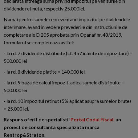
declarata intreaga suma privind impozitul pe veniturile din
dividende retinuta, respectiv 25.000lei.
Numai pentru sumele reprezentand impozitul pe dividendele
interimare, avand in vedere prevederile din Instructiunile de
completare ale D 205 aprobata prin Opanaf nr. 48/2019,
formularul se completeaza astfel:
- la rd. 7 dividende distribuite (ct. 457 inainte de impozitare) =
500.000 lei
- la rd. 8 dividende platite = 140.000 lei
- la rd. 9 baza de calcul impozit, adica sumele distribuite =
500.000 lei
- la rd. 10 impozitul retinut (5% aplicat asupra sumelor brute)
= 25.000 lei.
Raspuns oferit de specialistii
Portal Codul Fiscal
, un
proiect de consultanta specializata marca
Rentrop&Straton.