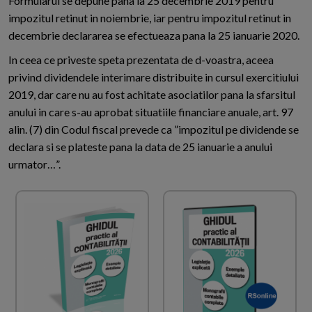
Formularul se depune pana la 25 decembrie 2019 pentru
impozitul retinut in noiembrie, iar pentru impozitul retinut in
decembrie declararea se efectueaza pana la 25 ianuarie 2020.
In ceea ce priveste speta prezentata de d-voastra, aceea
privind dividendele interimare distribuite in cursul exercitiului
2019, dar care nu au fost achitate asociatilor pana la sfarsitul
anului in care s-au aprobat situatiile financiare anuale, art. 97
alin. (7) din Codul fiscal prevede ca ”impozitul pe dividende se
declara si se plateste pana la data de 25 ianuarie a anului
urmator…”.