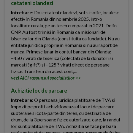
cetateni olandezi
Intrebare:
Doi cetateni olandezi, sot si sotie, locuiesc
efectiv in Romania din noiembrie 2025, intr-o
localitate rurala, pe un teren cumparat in 2021. Detin
CNP. Au fost trimisi in Romania ca misionari de
biserica lor din Olanda (constituita ca fundatie). Nu au
entitate juridica proprie in Romania si nu au raport de
munca. Primesc lunar in contul bancar din Olanda:
~450 ? virati de biserica (colectati de la donatori si
marcati ?gift?) si ~125 ? virati direct de persoane
fizice. Transfera din acest cont,...
vezi AICI raspunsul specialistilor
<<
Achizitie loc de parcare
Intrebare:
O persoana juridica platitoare de TVA si
impozit pe profit achizitioneaza 4 locuri de parcare
subterane si cota-parte din teren, cu destinatia de
drum, de la 3 persoane fizice autorizate, care, la randul
lor, sunt platitoare de TVA. Achizitia se face pe baza
unui contract de vanzare-cumparare, persoanele fizice