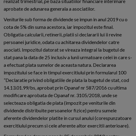
realizat trimestrial, pe baza situatiilor financiare interimare
aprobate de adunarea generala a asociatilor.
Veniturile sub forma de dividende se impun in anul 2019 cu o
cota de 5% din suma acestora, iar impozitul este final.
Obligatia calcularii, retinerii, platii si declararii lui ii revine
persoanei juridice, odata cu achitarea dividendelor catre
asociati. Impozitul datorat se vireaza integral la bugetul de
stat pana la data de 25 inclusiv a lunii urmatoare celei in care s-
a efectuat plata sumelor de aceasta natura. Declararea
impozitului se face in timpul exercitiului prin formularul 100
”Declaratie privind obligatiile de plata la bugetul de stat, cod
14.13.01.99/bs, aprobat prin Opanaf nr 587/2016 cu ultima
modificare aprobata de Opanaf nr. 3105/2018, unde se
selecteaza obligatia de plata (impozit pe veniturile din
dividende distribuite persoanelor fizice) pentru sumele
aferente dividendelor platite in cursul anului (corespunzatoare
exercitiului precum si cele aferente altor exercitii anterioare).