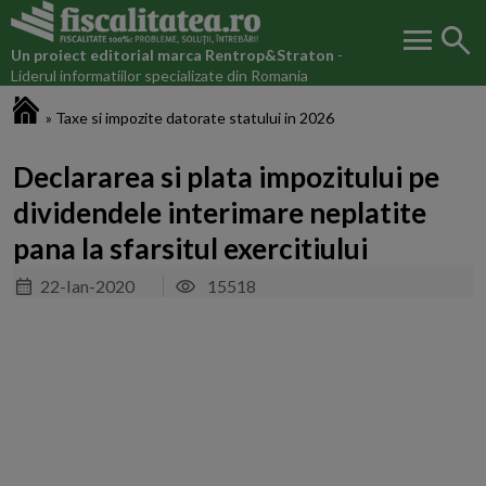
menu
search
Un proiect editorial marca
Rentrop&Straton
-
Liderul informatiilor specializate din Romania
Fiscalitatea.ro
»
Taxe si impozite datorate statului in 2026
Declararea si plata impozitului pe
dividendele interimare neplatite
pana la sfarsitul exercitiului
22-Ian-2020
15518