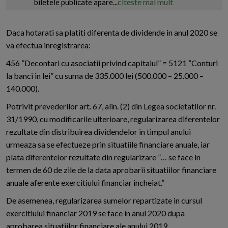
citeste mai mult
biletele publicate apare...
Daca hotarati sa platiti diferenta de dividende in anul 2020 se
va efectua inregistrarea:
456 ”Decontari cu asociatii privind capitalul” = 5121 ”Conturi
la banci in lei” cu suma de 335.000 lei (500.000 – 25.000 –
140.000).
Potrivit prevederilor art. 67, alin. (2) din Legea societatilor nr.
31/1990, cu modificarile ulterioare, regularizarea diferentelor
rezultate din distribuirea dividendelor in timpul anului
urmeaza sa se efectueze prin situatiile financiare anuale, iar
plata diferentelor rezultate din regularizare ”… se face in
termen de 60 de zile de la data aprobarii situatiilor financiare
anuale aferente exercitiului financiar incheiat.”
De asemenea, regularizarea sumelor repartizate in cursul
exercitiului financiar 2019 se face in anul 2020 dupa
aprobarea situatiilor financiare ale anului 2019.