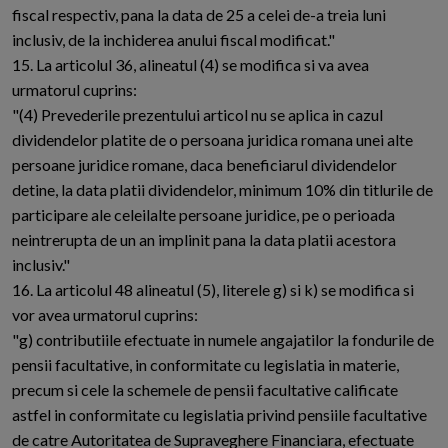
fiscal respectiv, pana la data de 25 a celei de-a treia luni
inclusiv, de la inchiderea anului fiscal modificat."
15. La articolul 36, alineatul (4) se modifica si va avea
urmatorul cuprins:
"(4) Prevederile prezentului articol nu se aplica in cazul
dividendelor platite de o persoana juridica romana unei alte
persoane juridice romane, daca beneficiarul dividendelor
detine, la data platii dividendelor, minimum 10% din titlurile de
participare ale celeilalte persoane juridice, pe o perioada
neintrerupta de un an implinit pana la data platii acestora
inclusiv."
16. La articolul 48 alineatul (5), literele g) si k) se modifica si
vor avea urmatorul cuprins:
"g) contributiile efectuate in numele angajatilor la fondurile de
pensii facultative, in conformitate cu legislatia in materie,
precum si cele la schemele de pensii facultative calificate
astfel in conformitate cu legislatia privind pensiile facultative
de catre Autoritatea de Supraveghere Financiara, efectuate