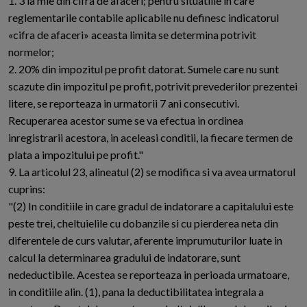
1. 3 la mie din cifra de afaceri; pentru situatiile in care
reglementarile contabile aplicabile nu definesc indicatorul
«cifra de afaceri» aceasta limita se determina potrivit
normelor;
2. 20% din impozitul pe profit datorat. Sumele care nu sunt
scazute din impozitul pe profit, potrivit prevederilor prezentei
litere, se reporteaza in urmatorii 7 ani consecutivi.
Recuperarea acestor sume se va efectua in ordinea
inregistrarii acestora, in aceleasi conditii, la fiecare termen de
plata a impozitului pe profit."
9. La articolul 23, alineatul (2) se modifica si va avea urmatorul
cuprins:
"(2) In conditiile in care gradul de indatorare a capitalului este
peste trei, cheltuielile cu dobanzile si cu pierderea neta din
diferentele de curs valutar, aferente imprumuturilor luate in
calcul la determinarea gradului de indatorare, sunt
nedeductibile. Acestea se reporteaza in perioada urmatoare,
in conditiile alin. (1), pana la deductibilitatea integrala a