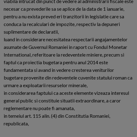
viabila intrucat din punct de vedere al administrarii fiscale este
necesar ca prevederile sa se aplice de la data de 1 ianuarie,
pentru a nu exista preved eri tranzitorii in legislatie care sa
conduca la recalculari de impozite, respectiv la depuneri
suplimentare de declaratii,
luand in considerare necesitatea respectarii angajamentelor
asumate de Guvernul Romaniei in raport cu Fondul Monetar
International, referitoare la redeventele miniere, precum si
faptul ca proiectia bugetara pentru anul 2014 este
fundamentata si avand in vedere cresterea veniturilor
bugetare provenite din redeventele cuvenite statului roman ca
urmare a exploatarii resurselor minerale,
in considerarea faptului ca aceste elemente vizeaza interesul
general public si constituie situatii extraordinare, a caror
reglementare nu poate fi amanata,
in temeiul art. 115 alin. (4) din Constitutia Romaniei,
republicata,