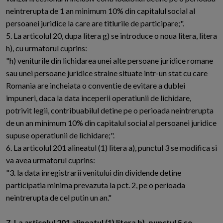
neintrerupta de 1 an minimum 10% din capitalul social al
persoanei juridice la care are titlurile de participare;".
5. La articolul 20, dupa litera g) se introduce o noua litera, litera
h), cu urmatorul cuprins:
"h) veniturile din lichidarea unei alte persoane juridice romane
sau unei persoane juridice straine situate intr-un stat cu care
Romania are incheiata o conventie de evitare a dublei
impuneri, daca la data inceperii operatiunii de lichidare,
potrivit legii, contribuabilul detine pe o perioada neintrerupta
de un an minimum 10% din capitalul social al persoanei juridice
supuse operatiunii de lichidare;".
6. La articolul 201 alineatul (1) litera a), punctul 3 se modifica si
va avea urmatorul cuprins:
"3. la data inregistrarii venitului din dividende detine
participatia minima prevazuta la pct. 2, pe o perioada
neintrerupta de cel putin un an."
7. La articolul 201 alineatul (1) litera b), punctul 5 se