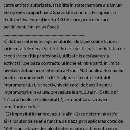
catre entitati autorizate, stabilite in state membre ale Uniunii
Europene sau apartinand Spatiului Economic European, in
limita echivalentului in lei a 400 de euro pentru fiecare
participant, intr-un an fiscal;
..............................................................................................
k) dobanzi aferente imprumuturilor de la persoane fizice si
juridice, altele decat institutiile care desfasoara activitatea de
creditare cu titlu profesional, utilizate in desfasurarea
activitatii, pe baza contractului incheiat intre parti, in limita
nivelului dobanzii de referinta a Bancii Nationale a Romaniei,
pentru imprumuturile in lei, in vigoare la data restituirii
imprumutului, si, respectiv, nivelul ratei dobanzii pentru
imprumuturile in valuta, prevazuta la art. 23 alin. (5) lit. b);".
17. La articolul 57, alineatul (2) se modifica si va avea
urmatorul cuprins:
"(2) Impozitul lunar prevazut la alin. (1) se determina astfel:
a) la locul unde se afla functia de baza, prin aplicarea cotei de
16% asupra bazei de calcul determinate ca diferenta intre