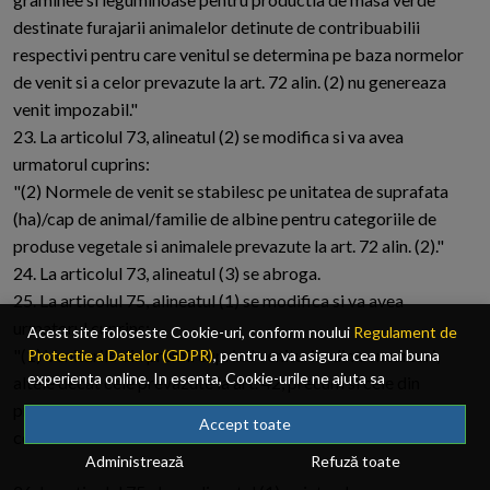
destinate furajarii animalelor detinute de contribuabilii
respectivi pentru care venitul se determina pe baza normelor
de venit si a celor prevazute la art. 72 alin. (2) nu genereaza
venit impozabil."
23. La articolul 73, alineatul (2) se modifica si va avea
urmatorul cuprins:
"(2) Normele de venit se stabilesc pe unitatea de suprafata
(ha)/cap de animal/familie de albine pentru categoriile de
produse vegetale si animalele prevazute la art. 72 alin. (2)."
24. La articolul 73, alineatul (3) se abroga.
25. La articolul 75, alineatul (1) se modifica si va avea
urmatorul cuprins:
Acest site foloseste Cookie-uri, conform noului
Regulament de
"(1) Veniturile din premii cuprind veniturile din concursuri,
Protectie a Datelor (GDPR)
, pentru a va asigura cea mai buna
experienta online. In esenta, Cookie-urile ne ajuta sa
altele decat cele prevazute la art. 42, precum si cele din
imbunatatim continutul de pe site, oferindu-va dvs., cititorul, o
promovarea produselor/serviciilor ca urmare a practicilor
experienta online personalizata si mult mai rapida. Ele sunt
Accept toate
comerciale."
folosite doar de site-ul nostru si partenerii nostri de incredere.
Administrează
Refuză toate
Click
AICI
pentru detalii despre politica de Cookie-uri.