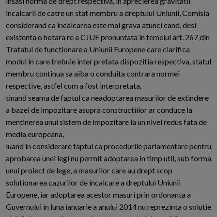
insasi norma de drept respectiva, in aprecierea gravitatii
incalcarii de catre un stat membru a dreptului Uniunii, Comisia
considerand ca incalcarea este mai grava atunci cand, desi
existenta o hotara re a CJUE pronuntata in temeiul art. 267 din
Tratatul de functionare a Uniunii Europene care clarifica
modul in care trebuie inter pretata dispozitia respectiva, statul
membru continua sa aiba o conduita contrara normei
respective, astfel cum a fost interpretata,
tinand seama de faptul ca neadoptarea masurilor de extindere
a bazei de impozitare asupra constructiilor ar conduce la
mentinerea unui sistem de impozitare la un nivel redus fata de
media europeana,
luand in considerare faptul ca procedurile parlamentare pentru
aprobarea unei legi nu permit adoptarea in timp util, sub forma
unui proiect de lege, a masurilor care au drept scop
solutionarea cazurilor de incalcare a dreptului Uniunii
Europene, iar adoptarea acestor masuri prin ordonanta a
Guvernului in luna ianuarie a anului 2014 nu reprezinta o solutie