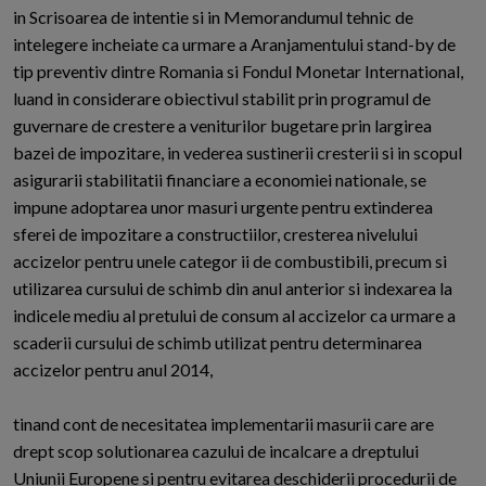
in Scrisoarea de intentie si in Memorandumul tehnic de
intelegere incheiate ca urmare a Aranjamentului stand-by de
tip preventiv dintre Romania si Fondul Monetar International,
luand in considerare obiectivul stabilit prin programul de
guvernare de crestere a veniturilor bugetare prin largirea
bazei de impozitare, in vederea sustinerii cresterii si in scopul
asigurarii stabilitatii financiare a economiei nationale, se
impune adoptarea unor masuri urgente pentru extinderea
sferei de impozitare a constructiilor, cresterea nivelului
accizelor pentru unele categor ii de combustibili, precum si
utilizarea cursului de schimb din anul anterior si indexarea la
indicele mediu al pretului de consum al accizelor ca urmare a
scaderii cursului de schimb utilizat pentru determinarea
accizelor pentru anul 2014,
tinand cont de necesitatea implementarii masurii care are
drept scop solutionarea cazului de incalcare a dreptului
Uniunii Europene si pentru evitarea deschiderii procedurii de