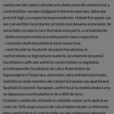
venitul net din salarii calculat prin deducerea din venitul brut a
contributiilor sociale obligatorii aferente unei luni, datorate
potrivit legii, cu respectarea prevederilor Uniunii Europene sau
ale conventiilor/acordurilor privind coordonarea sistemelor de
securitate sociala in care Romania este parte, si urmatoarele:
- deducerea personala acordata pentru luna respectiva;
- cotizatia sindicala platita in luna respectiva;
- contributiile la fondurile de pensii facultative, in
conformitate cu legislatia in materie, la schemele de pensii
facultative calificate astfel in conformitate cu legislatia
privind pensiile facultative de catre Autoritatea de
Supraveghere Financiara, efectuate catre entitati autorizate,
stabilite in state membre ale Uniunii Europene sau apartinand
Spatiului Economic European, astfel incat la nivelul anului sa nu
se depaseasca echivalentul in lei a 400 de euro;
b) pentru veniturile obtinute in celelalte cazuri, prin aplicarea
cotei de 16% asupra bazei de calcul determinate ca diferenta
intre venitul brut si contributiile sociale obligatorii aferente