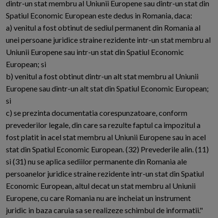
dintr-un stat membru al Uniunii Europene sau dintr-un stat din
Spatiul Economic European este dedus in Romania, daca:
a) venitul a fost obtinut de sediul permanent din Romania al
unei persoane juridice straine rezidente intr-un stat membru al
Uniunii Europene sau intr-un stat din Spatiul Economic
European; si
b) venitul a fost obtinut dintr-un alt stat membru al Uniunii
Europene sau dintr-un alt stat din Spatiul Economic European;
si
c) se prezinta documentatia corespunzatoare, conform
prevederilor legale, din care sa rezulte faptul ca impozitul a
fost platit in acel stat membru al Uniunii Europene sau in acel
stat din Spatiul Economic European. (32) Prevederile alin. (11)
si (31) nu se aplica sediilor permanente din Romania ale
persoanelor juridice straine rezidente intr-un stat din Spatiul
Economic European, altul decat un stat membru al Uniunii
Europene, cu care Romania nu are incheiat un instrument
juridic in baza caruia sa se realizeze schimbul de informatii."