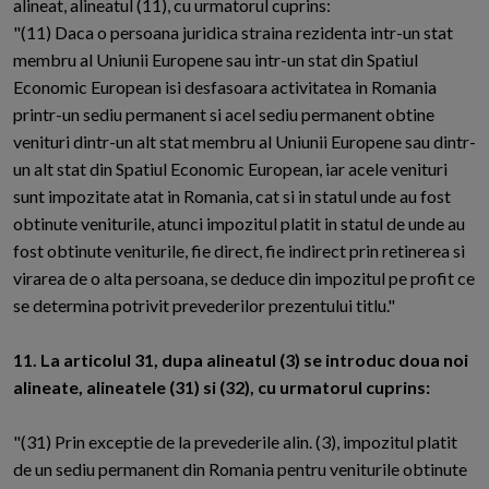
alineat, alineatul (11), cu urmatorul cuprins:
"(11) Daca o persoana juridica straina rezidenta intr-un stat
membru al Uniunii Europene sau intr-un stat din Spatiul
Economic European isi desfasoara activitatea in Romania
printr-un sediu permanent si acel sediu permanent obtine
venituri dintr-un alt stat membru al Uniunii Europene sau dintr-
un alt stat din Spatiul Economic European, iar acele venituri
sunt impozitate atat in Romania, cat si in statul unde au fost
obtinute veniturile, atunci impozitul platit in statul de unde au
fost obtinute veniturile, fie direct, fie indirect prin retinerea si
virarea de o alta persoana, se deduce din impozitul pe profit ce
se determina potrivit prevederilor prezentului titlu."
11. La articolul 31, dupa alineatul (3) se introduc doua noi
alineate, alineatele (31) si (32), cu urmatorul cuprins:
"(31) Prin exceptie de la prevederile alin. (3), impozitul platit
de un sediu permanent din Romania pentru veniturile obtinute