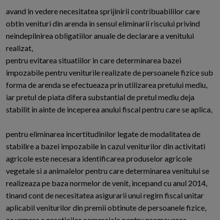
avand in vedere necesitatea sprijinirii contribuabililor care
obtin venituri din arenda in sensul eliminarii riscului privind
neindeplinirea obligatiilor anuale de declarare a venitului
realizat,
pentru evitarea situatiilor in care determinarea bazei
impozabile pentru veniturile realizate de persoanele fizice sub
forma de arenda se efectueaza prin utilizarea pretului mediu,
iar pretul de piata difera substantial de pretul mediu deja
stabilit in ainte de inceperea anului fiscal pentru care se aplica,
pentru eliminarea incertitudinilor legate de modalitatea de
stabilire a bazei impozabile in cazul veniturilor din activitati
agricole este necesara identificarea produselor agricole
vegetale si a animalelor pentru care determinarea venitului se
realizeaza pe baza normelor de venit, incepand cu anul 2014,
tinand cont de necesitatea asigurarii unui regim fiscal unitar
aplicabil veniturilor din premii obtinute de persoanele fizice,
ca urmare a practicilor comerciale pentru promovarea