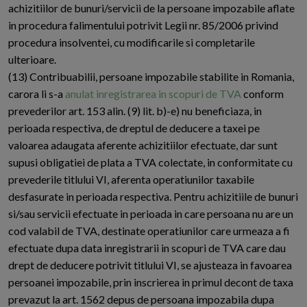
achizitiilor de bunuri/servicii de la persoane impozabile aflate
in procedura falimentului potrivit Legii nr. 85/2006 privind
procedura insolventei, cu modificarile si completarile
ulterioare.
(13) Contribuabilii, persoane impozabile stabilite in Romania,
carora li s-a
anulat inregistrarea in scopuri de TVA
conform
prevederilor art. 153 alin. (9) lit. b)-e) nu beneficiaza, in
perioada respectiva, de dreptul de deducere a taxei pe
valoarea adaugata aferente achizitiilor efectuate, dar sunt
supusi obligatiei de plata a TVA colectate, in conformitate cu
prevederile titlului VI, aferenta operatiunilor taxabile
desfasurate in perioada respectiva. Pentru achizitiile de bunuri
si/sau servicii efectuate in perioada in care persoana nu are un
cod valabil de TVA, destinate operatiunilor care urmeaza a fi
efectuate dupa data inregistrarii in scopuri de TVA care dau
drept de deducere potrivit titlului VI, se ajusteaza in favoarea
persoanei impozabile, prin inscrierea in primul decont de taxa
prevazut la art. 1562 depus de persoana impozabila dupa