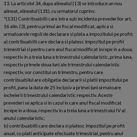
13. La articolul 34, dupa alineatul (13) se introduce un nou
alineat, alineatul (131), cu urmatorul cuprins:
"(131) Contribuabilii care intra sub incidenta prevederilor art.
16 alin. (3), pentru primul an fiscal modificat, aplica si
urmatoarele reguli de declarare si plata a impozitului pe profit:
a) contribuabilii care declara si platesc impozitul pe profit
trimestrial si pentru care anul fiscal modificat incepe in a doua,
respectiv in a treia luna a trimestrului calendaristic, prima luna,
respectiv primele doua luni ale trimestrului calendaristic
respectiv, vor constitui un trimestru, pentru care
contribuabilul are obligatia declararii si platii impozitului pe
profit, pana la data de 25 inclusiv a primei luni urmatoare
incheierii trimestrului calendaristic respectiv. Aceste
prevederi se aplica si in cazul in care anul fiscal modificat
incepe in a doua, respectiv in a treia luna a trimestrului IV al
anului calendaristic;
b) contribuabilii care declara si platesc impozitul pe profit
anual, cu plati anticipate efectuate trimestrial, pentru anul