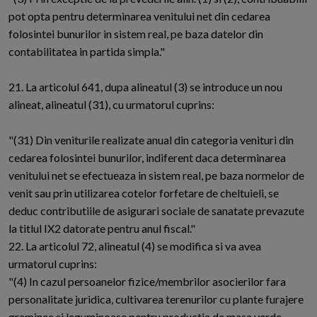
pot opta pentru determinarea venitului net din cedarea
folosintei bunurilor in sistem real, pe baza datelor din
contabilitatea in partida simpla."
21. La articolul 641, dupa alineatul (3) se introduce un nou
alineat, alineatul (31), cu urmatorul cuprins:
"(31) Din veniturile realizate anual din categoria venituri din
cedarea folosintei bunurilor, indiferent daca determinarea
venitului net se efectueaza in sistem real, pe baza normelor de
venit sau prin utilizarea cotelor forfetare de cheltuieli, se
deduc contributiile de asigurari sociale de sanatate prevazute
la titlul IX2 datorate pentru anul fiscal."
22. La articolul 72, alineatul (4) se modifica si va avea
urmatorul cuprins:
"(4) In cazul persoanelor fizice/membrilor asocierilor fara
personalitate juridica, cultivarea terenurilor cu plante furajere
graminee si leguminoase pentru productia de masa verde