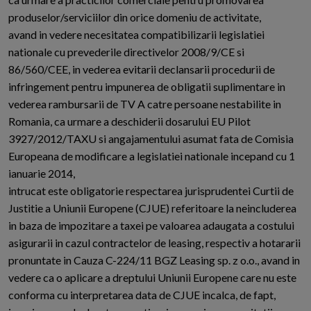
produselor/serviciilor din orice domeniu de activitate,
avand in vedere necesitatea compatibilizarii legislatiei
nationale cu prevederile directivelor 2008/9/CE si
86/560/CEE, in vederea evitarii declansarii procedurii de
infringement pentru impunerea de obligatii suplimentare in
vederea rambursarii de TV A catre persoane nestabilite in
Romania, ca urmare a deschiderii dosarului EU Pilot
3927/2012/TAXU si angajamentului asumat fata de Comisia
Europeana de modificare a legislatiei nationale incepand cu 1
ianuarie 2014,
intrucat este obligatorie respectarea jurisprudentei Curtii de
Justitie a Uniunii Europene (CJUE) referitoare la neincluderea
in baza de impozitare a taxei pe valoarea adaugata a costului
asigurarii in cazul contractelor de leasing, respectiv a hotararii
pronuntate in Cauza C-224/11 BGZ Leasing sp. z o.o., avand in
vedere ca o aplicare a dreptului Uniunii Europene care nu este
conforma cu interpretarea data de CJUE incalca, de fapt,