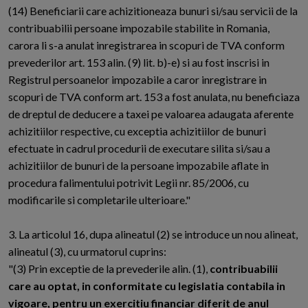
(14) Beneficiarii care achizitioneaza bunuri si/sau servicii de la
contribuabilii persoane impozabile stabilite in Romania,
carora li s-a anulat inregistrarea in scopuri de TVA conform
prevederilor art. 153 alin. (9) lit. b)-e) si au fost inscrisi in
Registrul persoanelor impozabile a caror inregistrare in
scopuri de TVA conform art. 153 a fost anulata, nu beneficiaza
de dreptul de deducere a taxei pe valoarea adaugata aferente
achizitiilor respective, cu exceptia achizitiilor de bunuri
efectuate in cadrul procedurii de executare silita si/sau a
achizitiilor de bunuri de la persoane impozabile aflate in
procedura falimentului potrivit Legii nr. 85/2006, cu
modificarile si completarile ulterioare."
3. La articolul 16, dupa alineatul (2) se introduce un nou alineat,
alineatul (3), cu urmatorul cuprins:
"(3) Prin exceptie de la prevederile alin. (1),
contribuabilii
care au optat, in conformitate cu legislatia contabila in
vigoare, pentru un exercitiu financiar diferit de anul