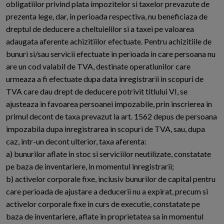
obligatiilor privind plata impozitelor si taxelor prevazute de
prezenta lege, dar, in perioada respectiva, nu beneficiaza de
dreptul de deducere a cheltuielilor si a taxei pe valoarea
adaugata aferente achizitiilor efectuate. Pentru achizitiile de
bunuri si/sau servicii efectuate in perioada in care persoana nu
are un cod valabil de TVA, destinate operatiunilor care
urmeaza a fi efectuate dupa data inregistrarii in scopuri de
TVA care dau drept de deducere potrivit titlului VI, se
ajusteaza in favoarea persoanei impozabile, prin inscrierea in
primul decont de taxa prevazut la art. 1562 depus de persoana
impozabila dupa inregistrarea in scopuri de TVA, sau, dupa
caz, intr-un decont ulterior, taxa aferenta:
a) bunurilor aflate in stoc si serviciilor neutilizate, constatate
pe baza de inventariere, in momentul inregistrarii;
b) activelor corporale fixe, inclusiv bunurilor de capital pentru
care perioada de ajustare a deducerii nu a expirat, precum si
activelor corporale fixe in curs de executie, constatate pe
baza de inventariere, aflate in proprietatea sa in momentul