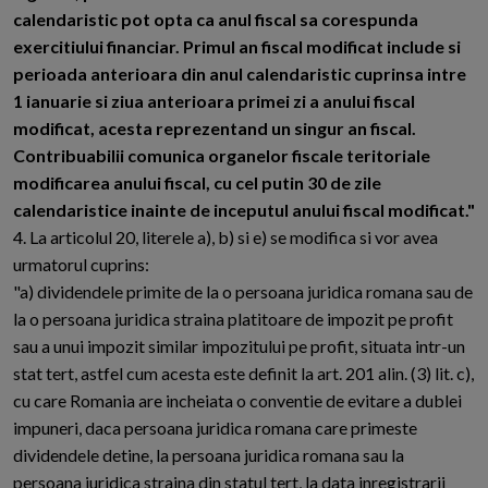
calendaristic pot opta ca anul fiscal sa corespunda
exercitiului financiar. Primul an fiscal modificat include si
perioada anterioara din anul calendaristic cuprinsa intre
1 ianuarie si ziua anterioara primei zi a anului fiscal
modificat, acesta reprezentand un singur an fiscal.
Contribuabilii comunica organelor fiscale teritoriale
modificarea anului fiscal, cu cel putin 30 de zile
calendaristice inainte de inceputul anului fiscal modificat."
4. La articolul 20, literele a), b) si e) se modifica si vor avea
urmatorul cuprins:
"a) dividendele primite de la o persoana juridica romana sau de
la o persoana juridica straina platitoare de impozit pe profit
sau a unui impozit similar impozitului pe profit, situata intr-un
stat tert, astfel cum acesta este definit la art. 201 alin. (3) lit. c),
cu care Romania are incheiata o conventie de evitare a dublei
impuneri, daca persoana juridica romana care primeste
dividendele detine, la persoana juridica romana sau la
persoana juridica straina din statul tert, la data inregistrarii