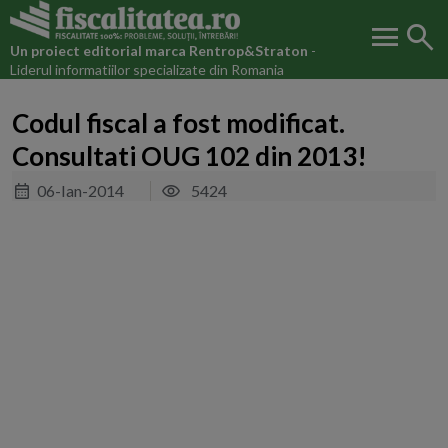
menu
search
Un proiect editorial marca
Rentrop&Straton
-
Liderul informatiilor specializate din Romania
Codul fiscal a fost modificat.
Consultati OUG 102 din 2013!
06-Ian-2014
5424