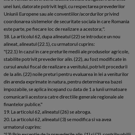
unei luni, datorate potrivit legii, cu respectarea prevederilor
Uniunii Europene sau ale conventiilor/acordurilor privind
coordonarea sistemelor de securitate sociala in care Romania
este parte, pe fiecare loc de realizare a acestora;".
18. La articolul 62, dupa alineatul (22) se introduce un nou
alineat, alineatul (22.1), cu urmatorul cuprins:
"(22.1) In cazul in care preturile medii ale produselor agricole,
stabilite potrivit prevederilor alin. (22), au fost modificate in
cursul anului fiscal de realizare a venitului, potrivit procedurii
de la alin. (22) noile preturi pentru evaluarea in lei a veniturilor
din arenda exprimate in natura, pentru determinarea bazei
impozabile, se aplica incepand cu data de 1 a lunii urmatoare
comunicarii acestora catre directiile generale regionale ale
finantelor publice."
19. La articolul 62, alineatul (26) se abroga.
20. La articolul 62, alineatul (3) se modifica si va avea
urmatorul cuprins:
"(3) Prin exceptie de la prevederile alin. (1) si (2), contribuabilii