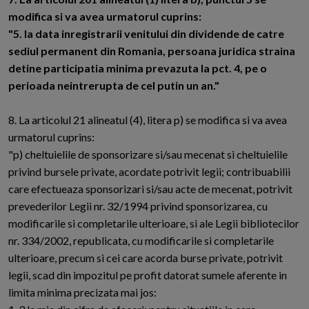
modifica si va avea urmatorul cuprins:
"5. la data inregistrarii venitului din dividende de catre
sediul permanent din Romania, persoana juridica straina
detine participatia minima prevazuta la pct. 4, pe o
perioada neintrerupta de cel putin un an."
8. La articolul 21 alineatul (4), litera p) se modifica si va avea
urmatorul cuprins:
"p) cheltuielile de sponsorizare si/sau mecenat si cheltuielile
privind bursele private, acordate potrivit legii; contribuabilii
care efectueaza sponsorizari si/sau acte de mecenat, potrivit
prevederilor Legii nr. 32/1994 privind sponsorizarea, cu
modificarile si completarile ulterioare, si ale Legii bibliotecilor
nr. 334/2002, republicata, cu modificarile si completarile
ulterioare, precum si cei care acorda burse private, potrivit
legii, scad din impozitul pe profit datorat sumele aferente in
limita minima precizata mai jos: