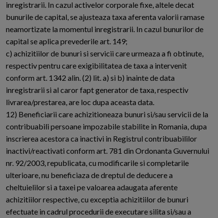
inregistrarii. In cazul activelor corporale fixe, altele decat
bunurile de capital, se ajusteaza taxa aferenta valorii ramase
neamortizate la momentul inregistrarii. In cazul bunurilor de
capital se aplica prevederile art. 149;
c) achizitiilor de bunuri si servicii care urmeaza a fi obtinute,
respectiv pentru care exigibilitatea de taxa a intervenit
conform art. 1342 alin. (2) lit. a) si b) inainte de data
inregistrarii si al caror fapt generator de taxa, respectiv
livrarea/prestarea, are loc dupa aceasta data.
12) Beneficiarii care achizitioneaza bunuri si/sau servicii de la
contribuabili persoane impozabile stabilite in Romania, dupa
inscrierea acestora ca inactivi in Registrul contribuabililor
inactivi/reactivati conform art. 781 din Ordonanta Guvernului
nr. 92/2003, republicata, cu modificarile si completarile
ulterioare, nu beneficiaza de dreptul de deducere a
cheltuielilor si a taxei pe valoarea adaugata aferente
achizitiilor respective, cu exceptia achizitiilor de bunuri
efectuate in cadrul procedurii de executare silita si/sau a