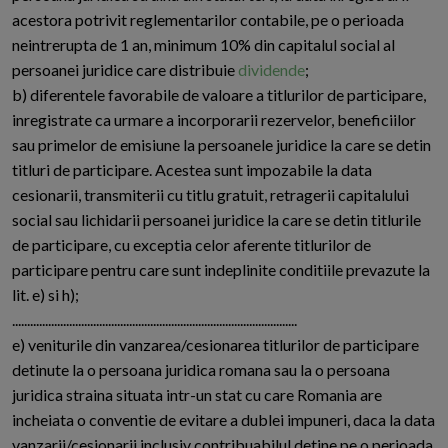
acestora potrivit reglementarilor contabile, pe o perioada
neintrerupta de 1 an, minimum 10% din capitalul social al
persoanei juridice care distribuie
dividende
;
b) diferentele favorabile de valoare a titlurilor de participare,
inregistrate ca urmare a incorporarii rezervelor, beneficiilor
sau primelor de emisiune la persoanele juridice la care se detin
titluri de participare. Acestea sunt impozabile la data
cesionarii, transmiterii cu titlu gratuit, retragerii capitalului
social sau lichidarii persoanei juridice la care se detin titlurile
de participare, cu exceptia celor aferente titlurilor de
participare pentru care sunt indeplinite conditiile prevazute la
lit. e) si h);
...............................................................................................
e) veniturile din vanzarea/cesionarea titlurilor de participare
detinute la o persoana juridica romana sau la o persoana
juridica straina situata intr-un stat cu care Romania are
incheiata o conventie de evitare a dublei impuneri, daca la data
vanzarii/cesionarii inclusiv contribuabilul detine pe o perioada