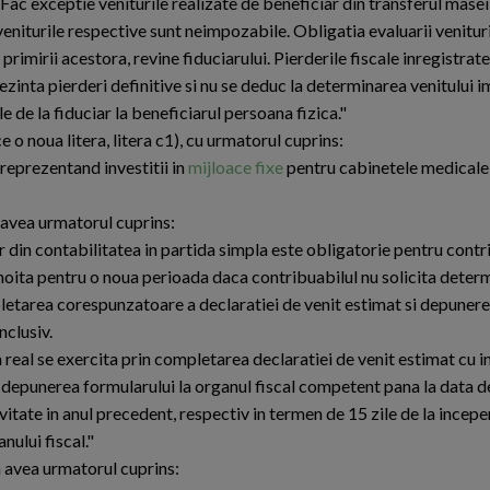
 Fac exceptie veniturile realizate de beneficiar din transferul mase
 veniturile respective sunt neimpozabile. Obligatia evaluarii venituri
a primirii acestora, revine fiduciarului. Pierderile fiscale inregistrate
zinta pierderi definitive si nu se deduc la determinarea venitului 
 de la fiduciar la beneficiarul persoana fizica."
ce o noua litera, litera c1), cu urmatorul cuprins:
 reprezentand investitii in
mijloace fixe
pentru cabinetele medicale,
or avea urmatorul cuprins:
 din contabilitatea in partida simpla este obligatorie pentru contr
innoita pentru o noua perioada daca contribuabilul nu solicita deter
pletarea corespunzatoare a declaratiei de venit estimat si depuner
nclusiv.
 real se exercita prin completarea declaratiei de venit estimat cu i
si depunerea formularului la organul fiscal competent pana la data d
vitate in anul precedent, respectiv in termen de 15 zile de la inceper
nului fiscal."
 va avea urmatorul cuprins: