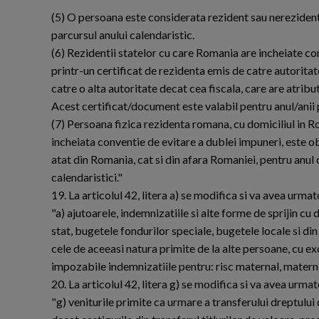
(5) O persoana este considerata rezident sau nerezident
parcursul anului calendaristic.
(6) Rezidentii statelor cu care Romania are incheiate co
printr-un certificat de rezidenta emis de catre autorita
catre o alta autoritate decat cea fiscala, care are atribut
Acest certificat/document este valabil pentru anul/anii 
(7) Persoana fizica rezidenta romana, cu domiciliul in 
incheiata conventie de evitare a dublei impuneri, este ob
atat din Romania, cat si din afara Romaniei, pentru anul 
calendaristici."
19. La articolul 42, litera a) se modifica si va avea urmat
"a) ajutoarele, indemnizatiile si alte forme de sprijin cu
stat, bugetele fondurilor speciale, bugetele locale si di
cele de aceeasi natura primite de la alte persoane, cu 
impozabile indemnizatiile pentru: risc maternal, maternitat
20. La articolul 42, litera g) se modifica si va avea urmat
"g) veniturile primite ca urmare a transferului dreptului