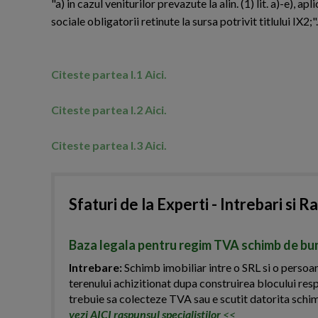
"a) in cazul veniturilor prevazute la alin. (1) lit. a)-e),
sociale obligatorii retinute la sursa potrivit titlului IX2;".
Citeste partea I.1 Aici.
Citeste partea I.2 Aici.
Citeste partea I.3 Aici.
Sfaturi de la Experti - Intrebari si R
Baza legala pentru regim TVA schimb de bun
Intrebare:
Schimb imobiliar intre o SRL si o persoana
terenului achizitionat dupa construirea blocului res
trebuie sa colecteze TVA sau e scutit datorita schi
vezi AICI raspunsul specialistilor
<<