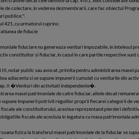
ecum si altele decat cele definite la cap. VIII1. Sunt considerate bun
rele de colectare, in vederea dezmembrarii, care fac obiectul Prog
ri publice;".
lul 421, cu urmatorul cuprins:
ratiunea de fiducie
rimoniale fiduciare nu genereaza venituri impozabile, in intelesul pre
tiv constituitor si fiduciar, in cazul in care partile respective sunt 
ui III, notar public sau avocat, primita pentru administrarea masei 
itatea adiacenta si se supune impunerii cumulat cu veniturile din acti
ap. II �Venituri din activitati independente�.
istrarea masei patrimoniale de catre fiduciar, altele decat remunerat
e supune impunerii potrivit regulilor proprii fiecarei categorii de ven
iscale ale constituitorului, acestea reprezentand pierderi definitive
, obligatiile fiscale ale acestuia in legatura cu masa patrimoniala adm
persoana fizica la transferul masei patrimoniale de la fiduciar se sup