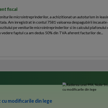
nt fiscal
iturile microintreprinderilor, a achizitionat un autoturism in leasi
otala. Am inregistrat in contul 7581 valoarea despagubirii incasate 
ozitului pe veniturile microintreprinderilor si in calculul plafonulu
n vedere faptul ca am dedus 50% din TVA aferent facturilor de...
 cu modificarile din lege