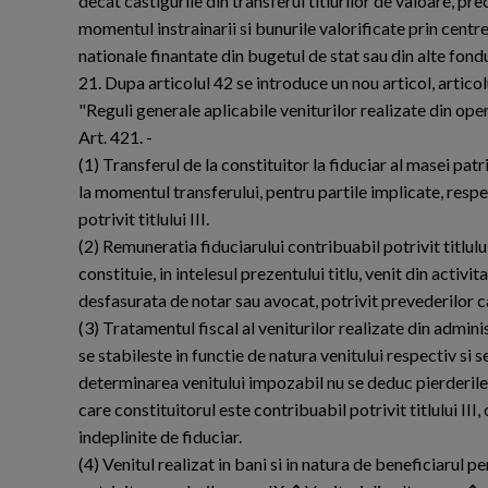
decat castigurile din transferul titlurilor de valoare, pr
momentul instrainarii si bunurile valorificate prin cent
nationale finantate din bugetul de stat sau din alte fondu
21. Dupa articolul 42 se introduce un nou articol, artico
"Reguli generale aplicabile veniturilor realizate din ope
Art. 421. -
(1) Transferul de la constituitor la fiduciar al masei pat
la momentul transferului, pentru partile implicate, respec
potrivit titlului III.
(2) Remuneratia fiduciarului contribuabil potrivit titlul
constituie, in intelesul prezentului titlu, venit din activ
desfasurata de notar sau avocat, potrivit prevederilor c
(3) Tratamentul fiscal al veniturilor realizate din admin
se stabileste in functie de natura venitului respectiv si s
determinarea venitului impozabil nu se deduc pierderile f
care constituitorul este contribuabil potrivit titlului III
indeplinite de fiduciar.
(4) Venitul realizat in bani si in natura de beneficiarul 