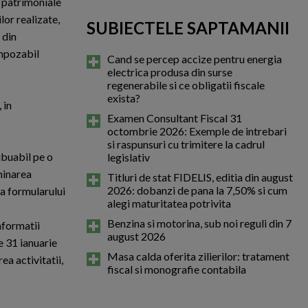
i patrimoniale
lor realizate,
SUBIECTELE SAPTAMANII
 din
impozabil
Cand se percep accize pentru energia
electrica produsa din surse
regenerabile si ce obligatii fiscale
exista?
 in
Examen Consultant Fiscal 31
octombrie 2026: Exemple de intrebari
si raspunsuri cu trimitere la cadrul
ibuabil pe o
legislativ
minarea
Titluri de stat FIDELIS, editia din august
2026: dobanzi de pana la 7,50% si cum
ea formularului
alegi maturitatea potrivita
Benzina si motorina, sub noi reguli din 7
nformatii
august 2026
e 31 ianuarie
Masa calda oferita zilierilor: tratament
ea activitatii,
fiscal si monografie contabila