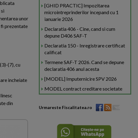
blicata
[GHID PRACTIC] Impozitarea
si
microintreprinderilor incepand cu 1
ementarea unor
ianuarie 2026
 fi prezentate
Declaratia 406 - Cine, cand si cum
depune D406 SAF-T
Declaratia 150 - Inregistrare certificat
calificat
Termene SAF-T 2026. Cand se depune
(3)-(7), cu
declaratia 406 anul acesta
[MODEL] Imputernicire SPV 2026
 are incheiate
MODEL contract creditare societate
plinesc
ute din
Urmareste Fiscalitatea.ro