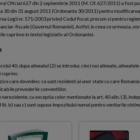
rul Oficial 627 din 2 septembrie 2011 (M. Of. 627/2011) a fost pu
 30 din 31 august 2011 (Ordonanta 30/2011) pentru modificarea 
ea Legii nr. 571/2003 privind Codul fiscal, precum si pentru regl
nanciar-fiscale (Guvernul Romaniei). Astfel, in ceea ce urmeaza, vor
le cuprinse in textul legislativ al Ordonantei.
4
icolul 40, dupa alineatul (2) se introduc cinci noi alineate, alineatele 
 cuprins:
fizice care dovedesc ca sunt rezidenti ai unor state cu care Romania
licabile prevederile conventiilor.
e nerezidente, cu exceptia celor mentionate la art. 40 alin. (3), inde
23 lit. b) sau c) sunt supuse impozitului numai pentru veniturile obtin