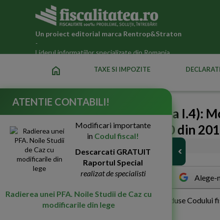
Un proiect editorial marca
Rentrop&Straton
-
Liderul informatiilor specializate din Romania
home
TAXE SI IMPOZITE
DECLARATI
ATENTIE CONTABILI!
Codul fiscal 2011 (Partea I.4): M
Modificari importante
2003 prin Ordonanta 30 din 20
in
Codul fiscal!
06-Sep-2011
5745
Descarcati GRATUIT
Raportul Special
realizat de specialisti
Alege-n
Radierea unei PFA. Noile Studii de Caz cu
F
iscalitatea.ro va prezinta modificarile aduse Codului fi
modificarile din lege