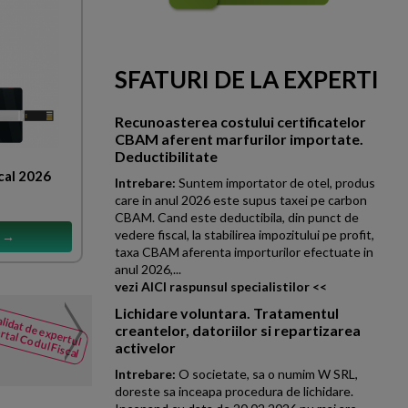
SFATURI DE LA EXPERTI
Recunoasterea costului certificatelor
CBAM aferent marfurilor importate.
Deductibilitate
cal 2026
Intrebare:
Suntem importator de otel, produs
care in anul 2026 este supus taxei pe carbon
CBAM. Cand este deductibila, din punct de
vedere fiscal, la stabilirea impozitului pe profit,
s →
taxa CBAM aferenta importurilor efectuate in
anul 2026,...
vezi AICI raspunsul specialistilor <<
Lichidare voluntara. Tratamentul
Tratamentul fiscal si obl
lidat de expertul
NOUTATI
creantelor, datoriilor si repartizarea
rtal Codul Fiscal
din Codul
Colegiul teritorial al medicilo
activelor
Fiscal
nutritie cu o taxa de participar
Intrebare:
O societate, sa o numim W SRL,
doreste sa inceapa procedura de lichidare.