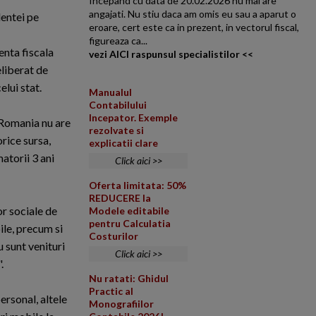
Incepand cu data de 20.02.2026 nu mai are
angajati. Nu stiu daca am omis eu sau a aparut o
dentei pe
eroare, cert este ca in prezent, in vectorul fiscal,
figureaza ca...
enta fiscala
vezi AICI raspunsul specialistilor <<
eliberat de
elui stat.
Manualul
Contabilului
Incepator. Exemple
 Romania nu are
rezolvate si
orice sursa,
explicatii clare
atorii 3 ani
Click aici >>
Oferta limitata: 50%
REDUCERE la
or sociale de
Modele editabile
pentru Calculatia
ile, precum si
Costurilor
 sunt venituri
Click aici >>
.
Nu ratati: Ghidul
Practic al
ersonal, altele
Monografiilor