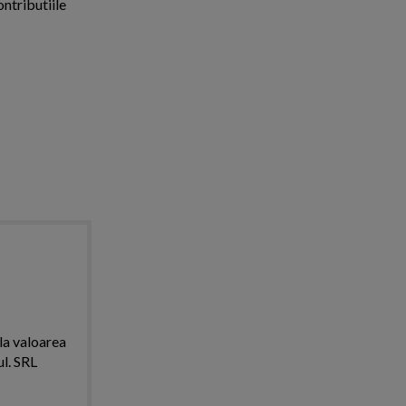
ontributiile
 la valoarea
ul. SRL