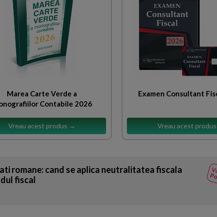
Marea Carte Verde a
Examen Consultant Fis
nografiilor Contabile 2026
Vreau acest produs →
Vreau acest produ
ati romane: cand se aplica neutralitatea fiscala
Va
Po
dul fiscal