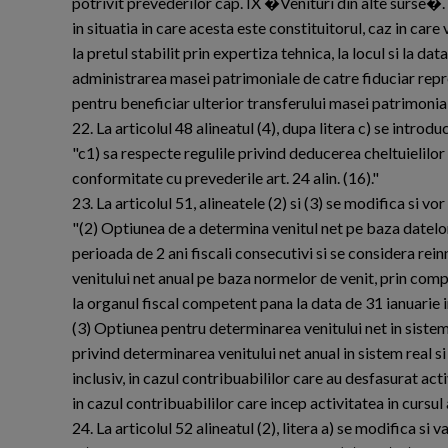
potrivit prevederilor cap. IX �Venituri din alte surse�.
in situatia in care acesta este constituitorul, caz in care
la pretul stabilit prin expertiza tehnica, la locul si la dat
administrarea masei patrimoniale de catre fiduciar repre
pentru beneficiar ulterior transferului masei patrimoniale
22. La articolul 48 alineatul (4), dupa litera c) se introdu
"c1) sa respecte regulile privind deducerea cheltuielilor
conformitate cu prevederile art. 24 alin. (16)."
23. La articolul 51, alineatele (2) si (3) se modifica si v
"(2) Optiunea de a determina venitul net pe baza datelor
perioada de 2 ani fiscali consecutivi si se considera re
venitului net anual pe baza normelor de venit, prin com
la organul fiscal competent pana la data de 31 ianuarie i
(3) Optiunea pentru determinarea venitului net in sistem
privind determinarea venitului net anual in sistem real 
inclusiv, in cazul contribuabililor care au desfasurat acti
in cazul contribuabililor care incep activitatea in cursul a
24. La articolul 52 alineatul (2), litera a) se modifica si