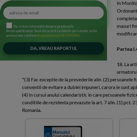
In Monito
Ordonanta
completar
masuri fi
Da, vreau informatii despre produsele
Rentrop&Straton. Sunt de acord ca datele personale sa fie
modificari
prelucrate conform
Regulamentul UE 679/2016
Partea I.
18. La art
urmatorul
"(3) Fac exceptie de la prevederile alin. (2) persoanele 
conventii de evitare a dublei impuneri, carora le sunt ap
(4) In cursul anului calendaristic in care persoanele fizic
conditiile de rezidenta prevazute la art. 7 alin. (1) pct. 
Romania.