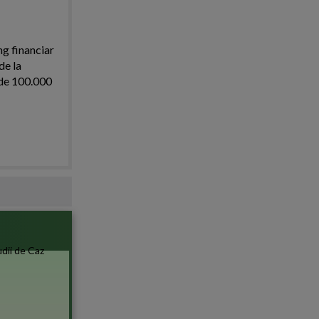
ng financiar
de la
i de 100.000