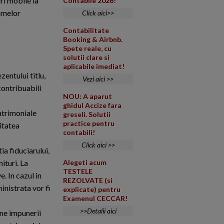
uri mobile la
Contabile 2026!
ramelor
Click aici>>
Contabilitate
Booking & Airbnb.
Spete reale, cu
solutii clare si
aplicabile imediat!
zentului titlu,
Vezi aici >>
contribuabili
NOU: A aparut
ghidul Accize fara
patrimoniale
greseli. Solutii
practice pentru
vitatea
contabili!
Click aici >>
ia fiduciarului,
ituri. La
Alegeti acum
TESTELE
. In cazul in
REZOLVATE (si
inistrata vor fi
explicate) pentru
Examenul CECCAR!
>>Detalii aici
une impunerii