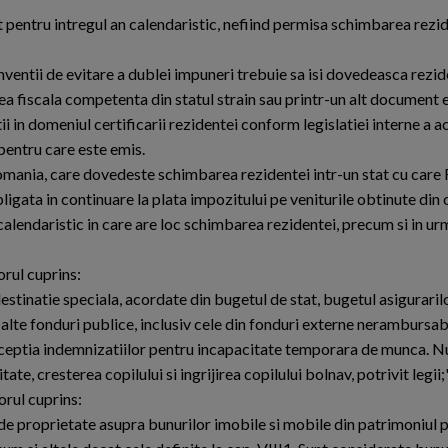
 pentru intregul an calendaristic, nefiind permisa schimbarea rezi
nventii de evitare a dublei impuneri trebuie sa isi dovedeasca rezid
tea fiscala competenta din statul strain sau printr-un alt document 
ii in domeniul certificarii rezidentei conform legislatiei interne a ac
pentru care este emis.
Romania, care dovedeste schimbarea rezidentei intr-un stat cu care
ligata in continuare la plata impozitului pe veniturile obtinute din 
calendaristic in care are loc schimbarea rezidentei, precum si in urm
orul cuprins:
 destinatie speciala, acordate din bugetul de stat, bugetul asiguraril
n alte fonduri publice, inclusiv cele din fonduri externe nerambursab
exceptia indemnizatiilor pentru incapacitate temporara de munca. Nu
e, cresterea copilului si ingrijirea copilului bolnav, potrivit legii;"
orul cuprins:
 de proprietate asupra bunurilor imobile si mobile din patrimoniul p