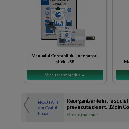
Manualul Contabilului Incepator -
stick USB
Mo
Vreau acest produs →
 de expertul
Reorganizarile intre societ
odul Fiscal
NOUTATI
prevazuta de art. 32 din Co
din Codul
Fiscal
citeste mai mult