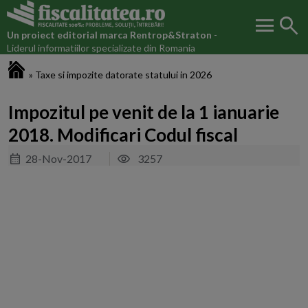
menu
search
Un proiect editorial marca
Rentrop&Straton
-
Liderul informatiilor specializate din Romania
Fiscalitatea.ro
»
Taxe si impozite datorate statului in 2026
Impozitul pe venit de la 1 ianuarie
2018. Modificari Codul fiscal
28-Nov-2017
3257