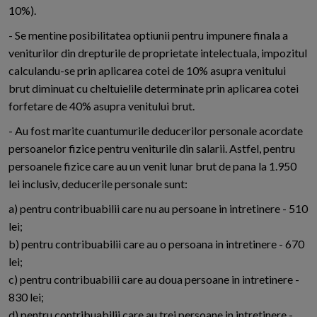
10%).
- Se mentine posibilitatea optiunii pentru impunere finala a
veniturilor din drepturile de proprietate intelectuala, impozitul
calculandu-se prin aplicarea cotei de 10% asupra venitului
brut diminuat cu cheltuielile determinate prin aplicarea cotei
forfetare de 40% asupra venitului brut.
- Au fost marite cuantumurile deducerilor personale acordate
persoanelor fizice pentru veniturile din salarii. Astfel, pentru
persoanele fizice care au un venit lunar brut de pana la 1.950
lei inclusiv, deducerile personale sunt:
a) pentru contribuabilii care nu au persoane in intretinere - 510
lei;
b) pentru contribuabilii care au o persoana in intretinere - 670
lei;
c) pentru contribuabilii care au doua persoane in intretinere -
830 lei;
d) pentru contribuabilii care au trei persoane in intretinere -