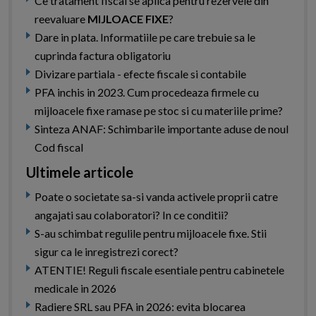
Ce tratament fiscal se aplica pentru rezervele din
reevaluare
MIJLOACE FIXE
?
Dare in plata. Informatiile pe care trebuie sa le
cuprinda factura obligatoriu
Divizare partiala - efecte fiscale si contabile
PFA inchis in 2023. Cum procedeaza firmele cu
mijloacele fixe ramase pe stoc si cu materiile prime?
Sinteza ANAF: Schimbarile importante aduse de noul
Cod fiscal
Ultimele articole
Poate o societate sa-si vanda activele proprii catre
angajati sau colaboratori? In ce conditii?
S-au schimbat regulile pentru mijloacele fixe. Stii
sigur ca le inregistrezi corect?
ATENTIE! Reguli fiscale esentiale pentru cabinetele
medicale in 2026
Radiere SRL sau PFA in 2026: evita blocarea