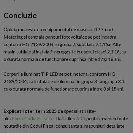
Concluzie
O
pinia mea este ca echipamentul de masura TIP Smart
Metering si centrala panouri fotovoltaice se pot incadra,
conform HG 2139/2004, in grupa 2, subclasa 2.1.16.6 Alte
masini, utilaje si instalatii neregasite in cadrul clasei 2.1.16, cu
o durata normala de functionare cuprinsa intre 12 si 18 ani.
Corpurile iluminat TIP LED se pot incadra, conform HG
2139/2004, ca instalatie de iluminat in grupa 3 subgrupa 3.4.
cu o durata normala de functionare cuprinsa intre 8 si 15 ani.
Explicatii oferite in 2025 de
specialistii site-
ului
PortalCodulFiscal.ro
. Dati click
AICI
pentru a vedea toate
noutatile din Codul Fiscal consultanta si raspunsuri detaliate