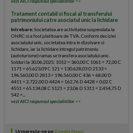
vezi AICI raspunsul specialistilor
<<
Tratament contabil si fiscal al transferului
patrimoniului catre asociatul unic la lichidare
Intrebare:
Societatea are activitatea suspendata la
ONRC si a fost platitoare de TVA. Conform deciziei
asociatului unic, societatea intra in dizolvare si
lichidare, iar la lichidare intregul patrimoniu
(autoturisme) ramas se transfera asociatului unic.
Solduri la 30.06.2025: 1012 = 360,00 C 1061 = 72,00 C
1171 = 65.623,09 C 121 = 130.628,03 D 2133 =
196.560,00 D 2813 = 196.560,00 C 436 = 68,00 D
4411 = 2.722,00 D 4424 = 162,76 D 4428 = 0,02 C
4551 = 65.134,08 C 5121 = 23,06 D 5311 = 2.454,75 D
542 =...
vezi AICI raspunsul specialistilor
<<
Urmareste-ne pe
Google News