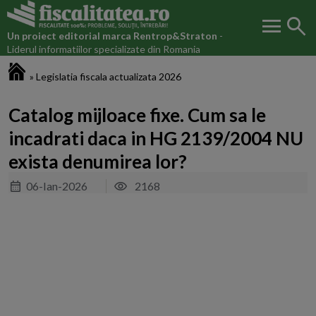
menu
search
Un proiect editorial marca
Rentrop&Straton
-
Liderul informatiilor specializate din Romania
Fiscalitatea.ro
»
Legislatia fiscala actualizata 2026
Catalog mijloace fixe. Cum sa le
incadrati daca in HG 2139/2004 NU
exista denumirea lor?
06-Ian-2026
2168