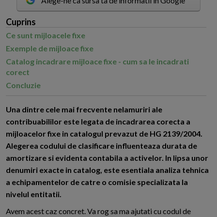
Alege-ne ca sursa ta de informatii in Google
Cuprins
Ce sunt mijloacele fixe
Exemple de mijloace fixe
Catalog incadrare mijloace fixe - cum sa le incadrati
corect
Concluzie
U
na dintre cele mai frecvente nelamuriri ale
contribuabililor este legata de incadrarea corecta a
mijloacelor fixe in catalogul prevazut de HG 2139/2004.
Alegerea codului de clasificare influenteaza durata de
amortizare si evidenta contabila a activelor. In lipsa unor
denumiri exacte in catalog, este esentiala analiza tehnica
a echipamentelor de catre o comisie specializata la
nivelul entitatii.
Avem acest caz concret. Va rog sa ma ajutati cu codul de