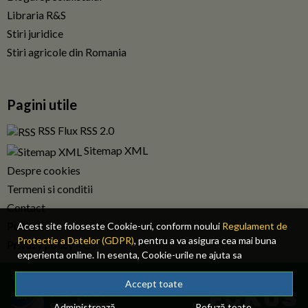
Libraria R&S
Stiri juridice
Stiri agricole din Romania
Pagini utile
RSS Flux RSS 2.0
Sitemap XML
Despre cookies
Termeni si conditii
Contact
Publicitate
Acest site foloseste Cookie-uri, conform noului
Regulament de
Protectie a Datelor (GDPR)
, pentru a va asigura cea mai buna
Privacy policy RO
experienta online. In esenta, Cookie-urile ne ajuta sa
imbunatatim continutul de pe site, oferindu-va dvs., cititorul, o
© 2026 Fiscalitatea.ro. Toate drepturile rezervate.
experienta online personalizata si mult mai rapida. Ele sunt
Accept toate
folosite doar de site-ul nostru si partenerii nostri de incredere.
Administrează
Refuză toate