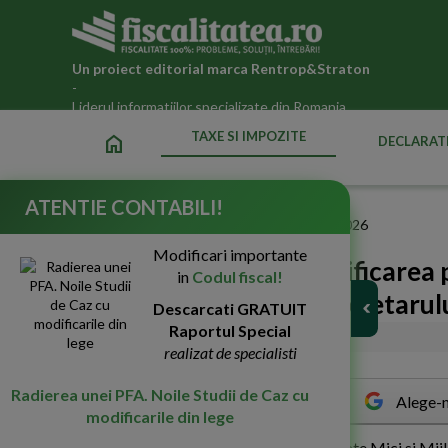
Un proiect editorial marca
Rentrop&Straton
-
Liderul informatiilor specializate din Romania
TAXE SI IMPOZITE
home
DECLARATI
ATENTIE CONTABILI!
Fiscalitatea.ro
»
Taxe si impozite datorate statului in 2026
Modificari importante
CNIPMMR solicita modificarea pro
in
Codul fiscal!
situatia specifica a proprietarul
Descarcati GRATUIT
Raportul Special
01-Apr-2016
2106
realizat de specialisti
Radierea unei PFA. Noile Studii de Caz cu
Alege-n
modificarile din lege
C
onsilul National al Intreprinderilor Private Mici si Mi