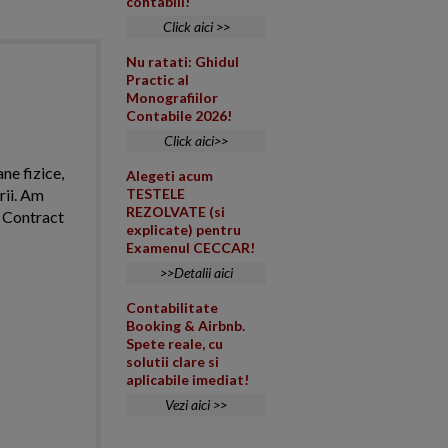
contabili!
Click aici >>
Nu ratati: Ghidul
Practic al
Monografiilor
Contabile 2026!
Click aici>>
ne fizice,
Alegeti acum
rii. Am
TESTELE
REZOLVATE (si
. Contract
explicate) pentru
Examenul CECCAR!
>>Detalii aici
Contabilitate
Booking & Airbnb.
Spete reale, cu
solutii clare si
aplicabile imediat!
Vezi aici >>