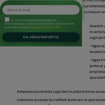
plata, care are ca scop principal rezolvarea problemelor 
reale, care din cauze sociale si economice, nu mai pot sa
creditorului.
Da, vreau informatii despre produsele
Rentrop&Straton. Sunt de acord ca datele personale sa fie
Avand in 
prelucrate conform
Regulamentul UE 679/2016
in sector
Legii dari
- legea s
locuinte i
- legea tr
ipotecar 
proprieta
speculatii
Adoptarea proiectului Legii darii in plata in forma actua
reducerea accesului la creditele ipotecare, in special pen