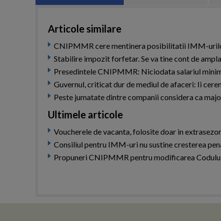
Articole similare
CNIPMMR cere mentinera posibilitatii IMM-urilor d
Stabilire impozit forfetar. Se va tine cont de ampl
Presedintele CNIPMMR: Niciodata salariul minim nu 
Guvernul, criticat dur de mediul de afaceri: Ii ce
Peste jumatate dintre companii considera ca major
Ultimele articole
Voucherele de vacanta, folosite doar in extrasezon
Consiliul pentru IMM-uri nu sustine cresterea penal
Propuneri CNIPMMR pentru modificarea Codului 