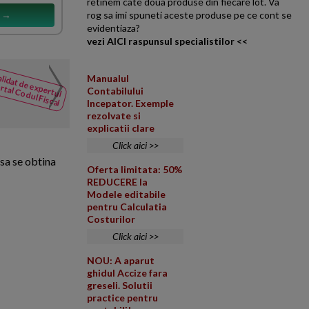
retinem cate doua produse din fiecare lot. Va
s →
rog sa imi spuneti aceste produse pe ce cont se
evidentiaza?
vezi AICI raspunsul specialistilor <<
Tratament contabil si fis
lidat de expertul
Manualul
NOUTATI
rtal Codul Fiscal
Contabilului
din Codul
Va multumesc pentru clarificar
Incepator. Exemple
Fiscal
personal (deducere 50%) si cel
rezolvate si
explicatii clare
Click aici >>
 sa se obtina
Oferta limitata: 50%
REDUCERE la
Modele editabile
pentru Calculatia
Costurilor
Click aici >>
NOU: A aparut
ghidul Accize fara
greseli. Solutii
practice pentru