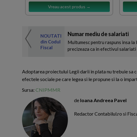
Vreau acest produs →
Numar mediu de salariati
 de expertul
NOUTATI
odul Fiscal
din Codul
Multumesc pentru raspuns insa la li
Fiscal
precizeaza ca in efectivul salariati n
Adoptarea proiectului Legii darii in plata nu trebuie sa
efectele sociale pe care legea si le propune si la o impart
Sursa:
CNIPMMR
de
Ioana Andreea Pavel
Redactor Contabilul.ro si Fisca