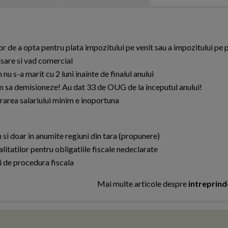
e a opta pentru plata impozitului pe venit sau a impozitului pe p
asare si vad comercial
s-a marit cu 2 luni inainte de finalul anului
rem sa demisioneze! Au dat 33 de OUG de la inceputul anului!
area salariului minim e inoportuna
 si doar in anumite regiuni din tara (propunere)
itatilor pentru obligatiile fiscale nedeclarate
de procedura fiscala
Mai multe articole despre
intreprind