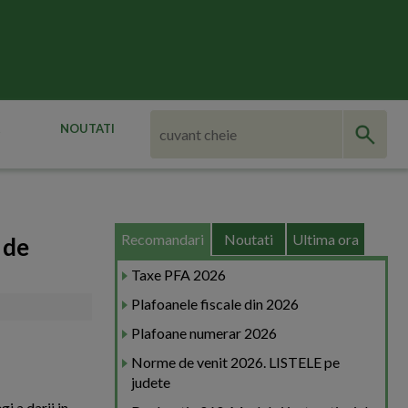
NOUTATI
Recomandari
Noutati
Ultima ora
 de
Taxe PFA 2026
Plafoanele fiscale din 2026
Plafoane numerar 2026
Norme de venit 2026. LISTELE pe
judete
i a darii in