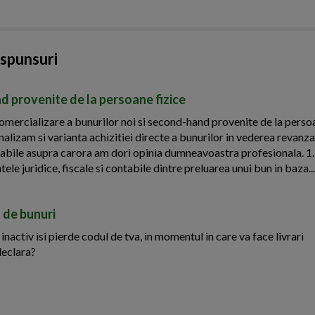
aspunsuri
d provenite de la persoane fizice
ercializare a bunurilor noi si second-hand provenite de la persoa
nalizam si varianta achizitiei directe a bunurilor in vederea revanza
ontabile asupra carora am dori opinia dumneavoastra profesionala. 1
ele juridice, fiscale si contabile dintre preluarea unui bun in baza...
 de bunuri
activ isi pierde codul de tva, in momentul in care va face livrari
declara?