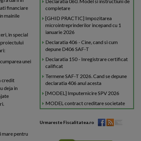
Declaratia 060. Model si instructiuni de
ati financiare
completare
in mainile
[GHID PRACTIC] Impozitarea
microintreprinderilor incepand cu 1
ianuarie 2026
ri, in special
Declaratia 406 - Cine, cand si cum
 proiectului
depune D406 SAF-T
ri:
Declaratia 150 - Inregistrare certificat
u cumparea unei
calificat
Termene SAF-T 2026. Cand se depune
n credit
declaratia 406 anul acesta
u deja in
[MODEL] Imputernicire SPV 2026
ajate
MODEL contract creditare societate
i.
Urmareste Fiscalitatea.ro
ai mare pentru