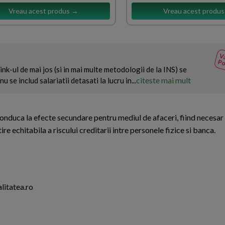
Vreau acest produs →
Vreau acest produ
Va
Po
nk-ul de mai jos (si in mai multe metodologii de la INS) se
citeste mai mult
u se includ salariatii detasati la lucru in...
 conduca la efecte secundare pentru mediul de afaceri, fiind necesar
ire echitabila a riscului creditarii intre personele fizice si banca.
litatea.ro