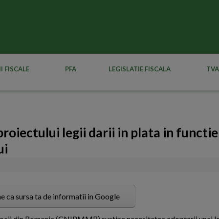
I FISCALE
PFA
LEGISLATIE FISCALA
TVA
iectului legii darii in plata in functie
ui
e ca sursa ta de informatii in Google
jlocii din Romania (CNIPMMR) sustine necesitatea adoptarii unei leg