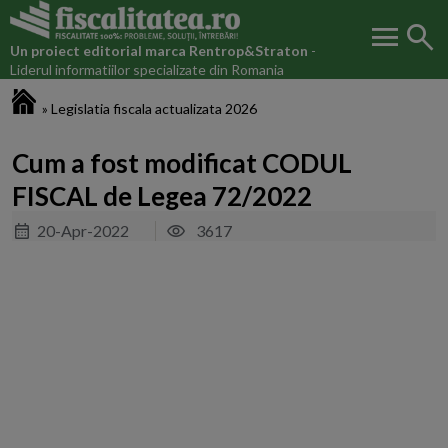
menu
search
Un proiect editorial marca
Rentrop&Straton
-
Liderul informatiilor specializate din Romania
Fiscalitatea.ro
»
Legislatia fiscala actualizata 2026
Cum a fost modificat CODUL
FISCAL de Legea 72/2022
20-Apr-2022
3617