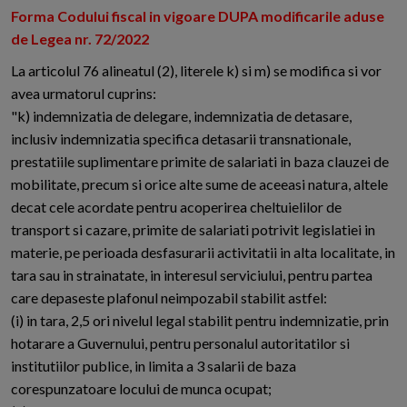
Forma Codului fiscal in vigoare DUPA modificarile aduse
de Legea nr. 72/2022
La articolul 76 alineatul (2), literele k) si m) se modifica si vor
avea urmatorul cuprins:
"k) indemnizatia de delegare, indemnizatia de detasare,
inclusiv indemnizatia specifica detasarii transnationale,
prestatiile suplimentare primite de salariati in baza clauzei de
mobilitate, precum si orice alte sume de aceeasi natura, altele
decat cele acordate pentru acoperirea cheltuielilor de
transport si cazare, primite de salariati potrivit legislatiei in
materie, pe perioada desfasurarii activitatii in alta localitate, in
tara sau in strainatate, in interesul serviciului, pentru partea
care depaseste plafonul neimpozabil stabilit astfel:
(i) in tara, 2,5 ori nivelul legal stabilit pentru indemnizatie, prin
hotarare a Guvernului, pentru personalul autoritatilor si
institutiilor publice, in limita a 3 salarii de baza
corespunzatoare locului de munca ocupat;