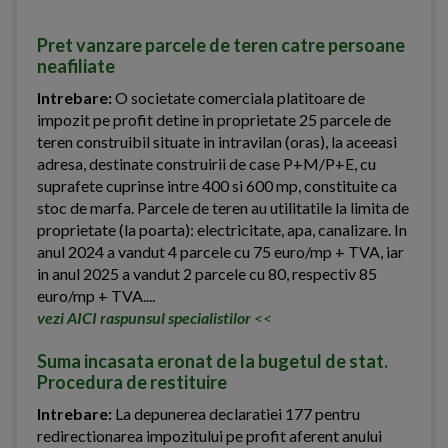
Pret vanzare parcele de teren catre persoane
neafiliate
Intrebare:
O societate comerciala platitoare de
impozit pe profit detine in proprietate 25 parcele de
teren construibil situate in intravilan (oras), la aceeasi
adresa, destinate construirii de case P+M/P+E, cu
suprafete cuprinse intre 400 si 600 mp, constituite ca
stoc de marfa. Parcele de teren au utilitatile la limita de
proprietate (la poarta): electricitate, apa, canalizare. In
anul 2024 a vandut 4 parcele cu 75 euro/mp + TVA, iar
in anul 2025 a vandut 2 parcele cu 80, respectiv 85
euro/mp + TVA....
vezi AICI raspunsul specialistilor
<<
Suma incasata eronat de la bugetul de stat.
Procedura de restituire
Intrebare:
La depunerea declaratiei 177 pentru
redirectionarea impozitului pe profit aferent anului