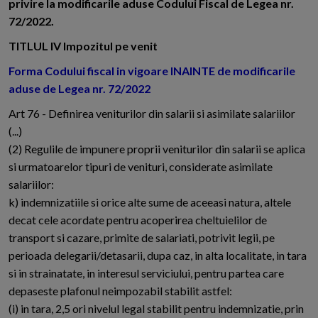
privire la modificarile aduse Codului Fiscal de Legea nr.
72/2022.
TITLUL IV Impozitul pe venit
Forma Codului fiscal in vigoare INAINTE de modificarile
aduse de Legea nr. 72/2022
Art 76 - Definirea veniturilor din salarii si asimilate salariilor
(...)
(2) Regulile de impunere proprii veniturilor din salarii se aplica
si urmatoarelor tipuri de venituri, considerate asimilate
salariilor:
k) indemnizatiile si orice alte sume de aceeasi natura, altele
decat cele acordate pentru acoperirea cheltuielilor de
transport si cazare, primite de salariati, potrivit legii, pe
perioada delegarii/detasarii, dupa caz, in alta localitate, in tara
si in strainatate, in interesul serviciului, pentru partea care
depaseste plafonul neimpozabil stabilit astfel:
(i) in tara, 2,5 ori nivelul legal stabilit pentru indemnizatie, prin