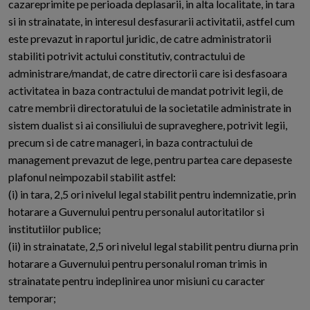
cazareprimite pe perioada deplasarii, in alta localitate, in tara
si in strainatate, in interesul desfasurarii activitatii, astfel cum
este prevazut in raportul juridic, de catre administratorii
stabiliti potrivit actului constitutiv, contractului de
administrare/mandat, de catre directorii care isi desfasoara
activitatea in baza contractului de mandat potrivit legii, de
catre membrii directoratului de la societatile administrate in
sistem dualist si ai consiliului de supraveghere, potrivit legii,
precum si de catre manageri, in baza contractului de
management prevazut de lege, pentru partea care depaseste
plafonul neimpozabil stabilit astfel:
(i) in tara, 2,5 ori nivelul legal stabilit pentru indemnizatie, prin
hotarare a Guvernului pentru personalul autoritatilor si
institutiilor publice;
(ii) in strainatate, 2,5 ori nivelul legal stabilit pentru diurna prin
hotarare a Guvernului pentru personalul roman trimis in
strainatate pentru indeplinirea unor misiuni cu caracter
temporar;