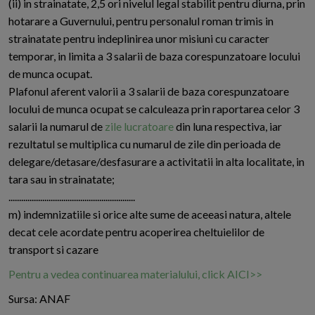
(ii) in strainatate, 2,5 ori nivelul legal stabilit pentru diurna, prin
hotarare a Guvernului, pentru personalul roman trimis in
strainatate pentru indeplinirea unor misiuni cu caracter
temporar, in limita a 3 salarii de baza corespunzatoare locului
de munca ocupat.
Plafonul aferent valorii a 3 salarii de baza corespunzatoare
locului de munca ocupat se calculeaza prin raportarea celor 3
salarii la numarul de
zile lucratoare
din luna respectiva, iar
rezultatul se multiplica cu numarul de zile din perioada de
delegare/detasare/desfasurare a activitatii in alta localitate, in
tara sau in strainatate;
............................................................
m) indemnizatiile si orice alte sume de aceeasi natura, altele
decat cele acordate pentru acoperirea cheltuielilor de
transport si cazare
Pentru a vedea continuarea materialului, click AICI>>
Sursa: ANAF