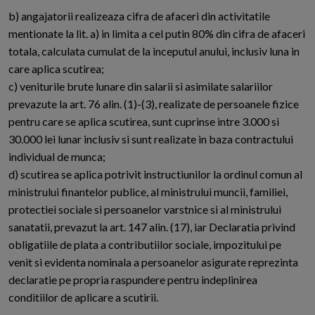
b) angajatorii realizeaza cifra de afaceri din activitatile
mentionate la lit. a) in limita a cel putin 80% din cifra de afaceri
totala, calculata cumulat de la inceputul anului, inclusiv luna in
care aplica scutirea;
c) veniturile brute lunare din salarii si asimilate salariilor
prevazute la art. 76 alin. (1)-(3), realizate de persoanele fizice
pentru care se aplica scutirea, sunt cuprinse intre 3.000 si
30.000 lei lunar inclusiv si sunt realizate in baza contractului
individual de munca;
d) scutirea se aplica potrivit instructiunilor la ordinul comun al
ministrului finantelor publice, al ministrului muncii, familiei,
protectiei sociale si persoanelor varstnice si al ministrului
sanatatii, prevazut la art. 147 alin. (17), iar Declaratia privind
obligatiile de plata a contributiilor sociale, impozitului pe
venit si evidenta nominala a persoanelor asigurate reprezinta
declaratie pe propria raspundere pentru indeplinirea
conditiilor de aplicare a scutirii.