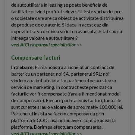
de autoutilitara in leasing se poate beneficia de
facilitate privind profitul reinvestit. Este vorba despre
o societate care are ca obiect de activitate distribuirea
de produse de curatenie. Si daca in acest caz din
impozitul se va diminua strict cu avansul achitat sau cu
intreaga valoare a autoutilitarei?
vezi AICI raspunsul specialistilor
<<
Compensare facturi
Intrebare:
Firma noastra a incheiat un contract de
barter cu un partener, noi SA, partenerul SRL: noi
vindem apa imbuteliata, iar partenerul ne presteaza
servicii de marketing. In contract este precizat ca
facturile vor fi compensate (fara a fi mentionat modul
de compensare). Fiecare parte a emis facturi, facturile
sunt curente si au o valoare de aproximativ 100.000 lei.
Partenerul insista sa facem compensarea prin
platforma SICOD, insa noi nu avem cont pe aceasta
platforma. Dorim sa efectuam compensarea...
vezi AICI raspunsul specialistilor
<<