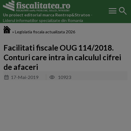
menu
search
Un proiect editorial marca
Rentrop&Straton
-
Liderul informatiilor specializate din Romania
Fiscalitatea.ro
»
Legislatia fiscala actualizata 2026
Facilitati fiscale OUG 114/2018.
Conturi care intra in calculul cifrei
de afaceri
17-Mai-2019
10923