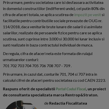
Prin urmare, pentru societatea care isi desfasoara activitatea
in domeniul constructiilor (indifferent unde), cel putin 80% din
cifra de afaceri totala, se aplica scutirea de
impozit pe venit
si
facilitatile pentru contributiile sociale prevazute de OUG nr.
114/2018, daca veniturile brute lunare din salarii si asimilate
salariilor, realizate de persoanele fizice pentru care se aplica
scutirea, sunt cuprinse intre 3.000 si 30.000 lei lunar inclusiv si
sunt realizate in baza contractului individual de munca.
De regula, cifra de afaceri neta este formata din rulajul
urmatoarelor conturi:
701 702 703 704 705 706 708 707 - 709 .
Prin urmare, in cazul dat, conturile 701, 704 si 707 intra in
calculul cifrei de afaceri pentru societatea cu cod CAEN 2223.
Raspuns oferit de specialistii
Portal Codul Fiscal
, un proiect
de consultanta specializata marca Rentrop&Straton.
de
Redactia Fiscalitatea