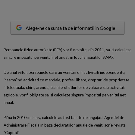
Alege-ne ca sursa ta de informatii in Google
P
ersoanele fizice autorizate (PFA) vor fi nevoite, din 2011, sa-si calculeze
singure impozitul pe venitul net anual, in locul angajatilor ANAF.
De anul viitor, persoanele care au venituri din activitati independente,
insemn?nd activitati co merciale, profesii libere, drepturi de proprietate
intelectuala, chirii, arenda, transferul titlurilor de valoare sau activitati
agricole, vor fi obligate sa-si calculeze singure impozitul pe venitul net
anual.
P?na in 2010 inclusiv, calculele au fost facute de angajatii Agentiei de
Administrare Fiscala in baza declaratiilor anuale de venit, scrie revista
"Capital".