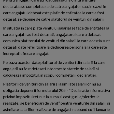
declaratia se completeaza de catre angajator sau, in cazul in
care angajatul detasat este platit de entitatea la care a fost
detasat, se depune de catre platitorul de venituri din salarii.
In situatia in care plata venitului salarial se face de entitatea la
care angajatii au fost detasati, angajatorul care a detasat
comunica platitorului de venituri din salarii la care acestia sunt
detasati date referitoare la deducerea personala la care este
indreptatit fiecare angajat.
Pe baza acestor date platitorul de venituri din salarii la care
angajatii au fost detasati intocmeste statele de salarii si
calculeaza impozitul, in scopul completarii declaratiei.
Platitorii de venituri din salarii si asimilate salariilor nu au
obligatia depunerii formularului 205 - "Declaratie informativa
privind impozitul retinut la sursa si castigurile/pierderile
realizate, pe beneficiari de venit” pentru veniturile din salarii si
asimilate salariilor realizate de angajati incepand cu 1 ianuarie