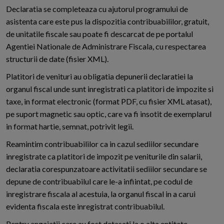
Declaratia se completeaza cu ajutorul programului de
asistenta care este pus la dispozitia contribuabililor, gratuit,
de unitatile fiscale sau poate fi descarcat de pe portalul
Agentiei Nationale de Administrare Fiscala, cu respectarea
structurii de date (fisier XML).
Platitori de venituri au obligatia depunerii declaratiei la
organul fiscal unde sunt inregistrati ca platitori de impozite si
taxe, in format electronic (format PDF, cu fisier XML atasat),
pe suport magnetic sau optic, care va fi insotit de exemplarul
in format hartie, semnat, potrivit legii.
Reamintim contribuabililor ca in cazul sediilor secundare
inregistrate ca platitori de impozit pe veniturile din salarii,
declaratia corespunzatoare activitatii sediilor secundare se
depune de contribuabilul care le-a infiintat, pe codul de
inregistrare fiscala al acestuia, la organul fiscal in a carui
evidenta fiscala este inregistrat contribuabilul.
Pentru angajatii care au fost detasati la o alta entitate,