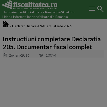
menu
search
Un proiect editorial marca
Rentrop&Straton
-
Liderul informatiilor specializate din Romania
Fiscalitatea.ro
»
Declaratii fiscale ANAF actualizate 2026
Instructiuni completare Declaratia
205. Documentar fiscal complet
26-Ian-2016
10094