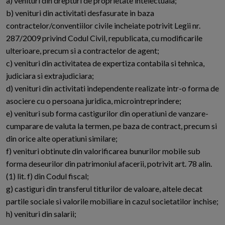
a) venituri din drepturi de proprietate intelectuala;
b) venituri din activitati desfasurate in baza
contractelor/conventiilor civile incheiate potrivit Legii nr.
287/2009 privind Codul Civil, republicata, cu modificarile
ulterioare, precum si a contractelor de agent;
c) venituri din activitatea de expertiza contabila si tehnica,
judiciara si extrajudiciara;
d) venituri din activitati independente realizate intr-o forma de
asociere cu o persoana juridica, microintreprindere;
e) venituri sub forma castigurilor din operatiuni de vanzare-
cumparare de valuta la termen, pe baza de contract, precum si
din orice alte operatiuni similare;
f) venituri obtinute din valorificarea bunurilor mobile sub
forma deseurilor din patrimoniul afacerii, potrivit art. 78 alin.
(1) lit. f) din Codul fiscal;
g) castiguri din transferul titlurilor de valoare, altele decat
partile sociale si valorile mobiliare in cazul societatilor inchise;
h) venituri din salarii;